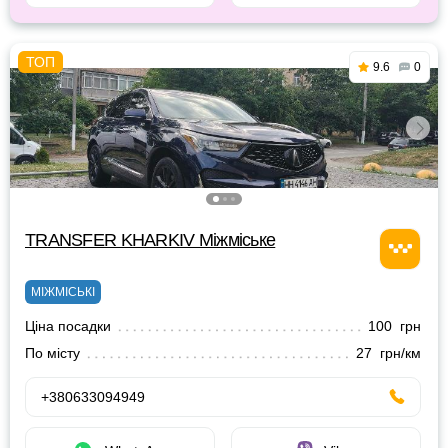
9.6
0
TRANSFER KHARKIV Міжміське
МІЖМІСЬКІ
Ціна посадки
100 грн
По місту
27 грн/км
+380633094949