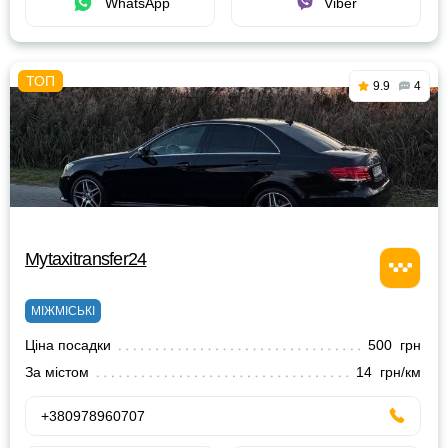
WhatsApp
Viber
9.9
4
Mytaxitransfer24
МІЖМІСЬКІ
Ціна посадки
500 грн
За містом
14 грн/км
+380978960707