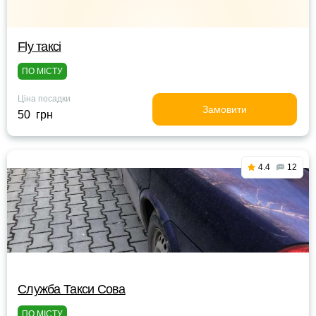
Fly таксі
ПО МІСТУ
Ціна посадки
Замовити
50 грн
4.4
12
Служба Такси Сова
ПО МІСТУ