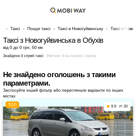
Таксі
Пошук таксі
Таксі в Новогуйвинську
Таксі з Ново
Таксі з Новогуйвинська в Обухів
від 0 до 0 грн
,
50 км
Знайдено 0 служб таксі
Рейтинг:
8
на основі
1
оцінок
Не знайдено оголошень з такими
параметрами.
Застосуйте інший фільтр або перегляньте варіанти по інших
містах
9.9
30