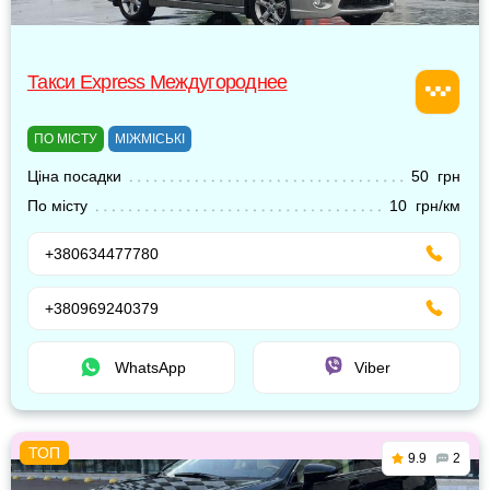
Такси Express Междугороднее
ПО МІСТУ
МІЖМІСЬКІ
Ціна посадки
50 грн
По місту
10 грн/км
+380634477780
+380969240379
WhatsApp
Viber
9.9
2