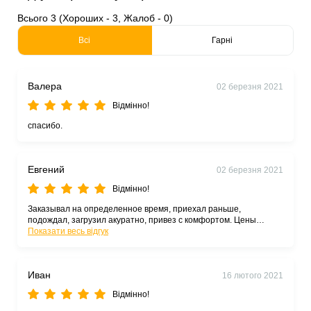
Всього 3 (Хороших - 3, Жалоб - 0)
Всі
Гарні
Валера
02 березня 2021
Відмінно!
спасибо.
Евгений
02 березня 2021
Відмінно!
Заказывал на определенное время, приехал раньше,
подождал, загрузил акуратно, привез с комфортом. Цены
адекватные, не завышает. РЕКОМЕНДУЮ.
Показати весь відгук
Иван
16 лютого 2021
Відмінно!