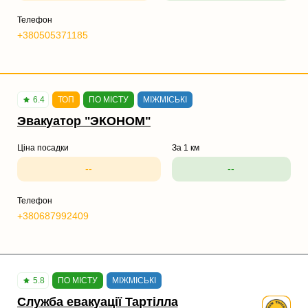
Телефон
+380505371185
6.4
ТОП
ПО МІСТУ
МІЖМІСЬКІ
Эвакуатор "ЭКОНОМ"
Ціна посадки
За 1 км
--
--
Телефон
+380687992409
5.8
ПО МІСТУ
МІЖМІСЬКІ
Служба евакуації Тартілла