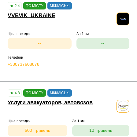
2.4
ПО МІСТУ
МІЖМІСЬКІ
VVEVIK_UKRAINE
Ціна посадки
За 1 км
--
--
Телефон
+380737608878
4.8
ПО МІСТУ
МІЖМІСЬКІ
Услуги эвакуаторов, автовозов
Ціна посадки
За 1 км
500 гривень
10 гривень