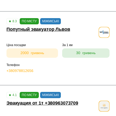
8.3
ПО МІСТУ
МІЖМІСЬКІ
Попутный эвакуатор Львов
Ціна посадки
За 1 км
2000 гривень
30 гривень
Телефон
+380978812656
4.1
ПО МІСТУ
МІЖМІСЬКІ
Эвакуация от 1т +380963073709