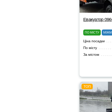
Евакуатор 09
ПО МІСТУ
МІЖМ
Ціна посадки
По місту
За містом