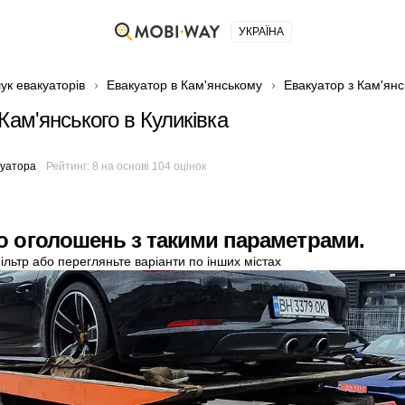
УКРАЇНА
ук евакуаторів
Евакуатор в Кам'янському
Евакуатор з Кам'янс
Кам'янського в Куликівка
м
куатора
Рейтинг:
8
на основі
104
оцінок
о оголошень з такими параметрами.
ільтр або перегляньте варіанти по інших містах