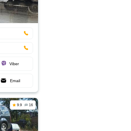
Viber
Email
9.9
16