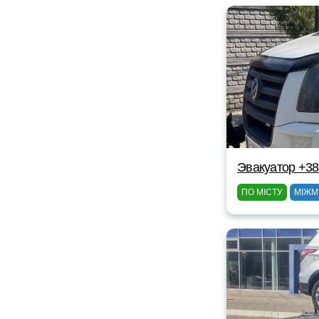
Эвакуатор +3
ПО МІСТУ
МІЖМ