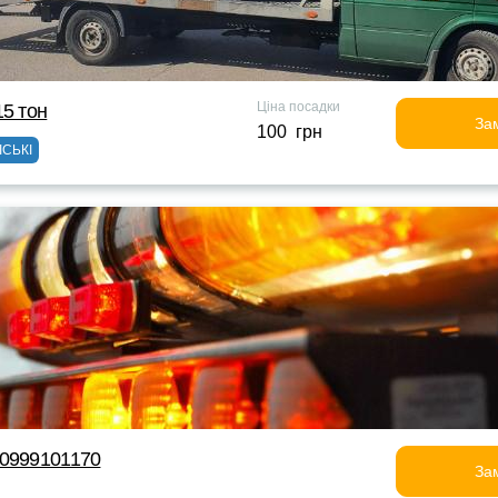
Ціна посадки
15 тон
За
100 грн
ІСЬКІ
80999101170
За