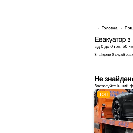
Головна
Пош
Евакуатор з 
від 0 до 0 грн
,
50 к
Знайдено 0 служб эва
Не знайден
Застосуйте інший ф