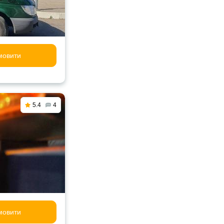
мовити
5.4
4
мовити