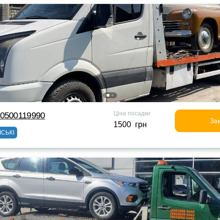
Ціна посадки
80500119990
За
1500 грн
ІСЬКІ