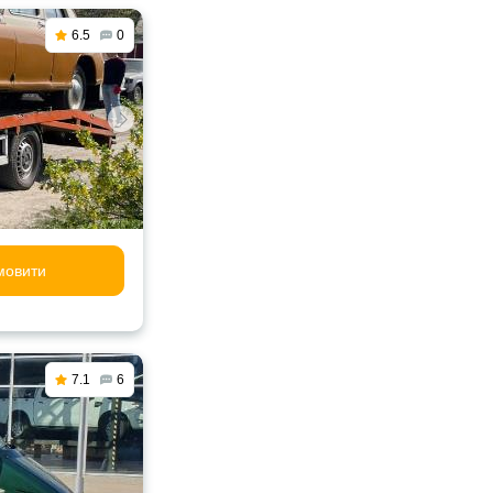
6.5
0
мовити
7.1
6