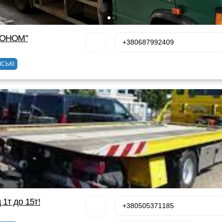
КОНОМ"
+380687992409
ІСЬКІ
 1т до 15т!
+380505371185