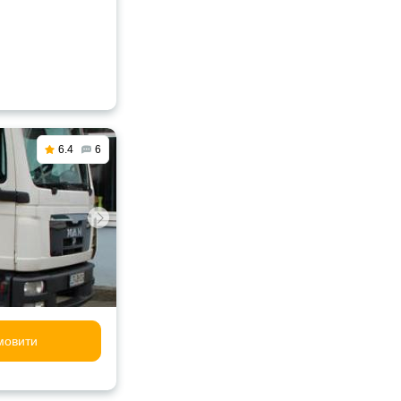
6.4
6
мовити