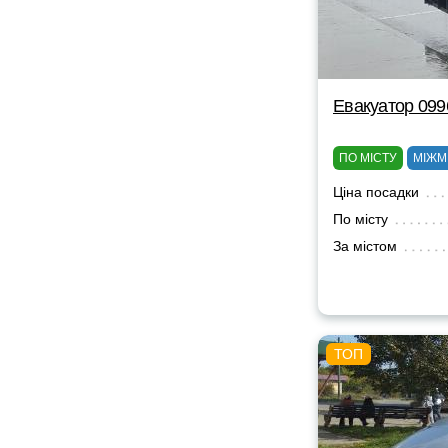
Евакуатор 09
ПО МІСТУ
МІЖМ
Ціна посадки
По місту
За містом