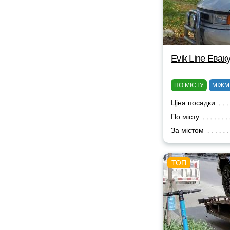
Evik Line Ева
ПО МІСТУ
МІЖМ
Ціна посадки
По місту
За містом