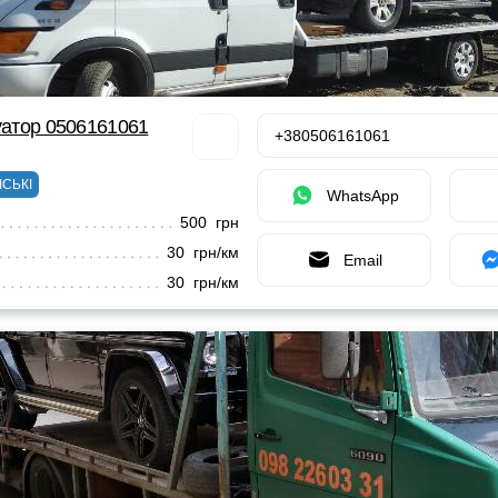
куатор 0506161061
+380506161061
ІСЬКІ
WhatsApp
500 грн
30 грн/км
Email
30 грн/км