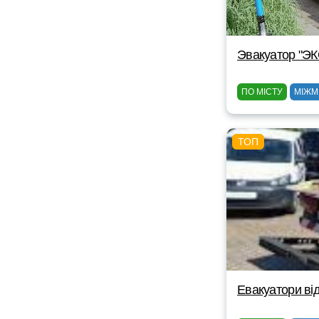
Эвакуатор "Э
ПО МІСТУ
МІЖМ
Евакуатори від