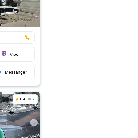
Viber
Messanger
6.4
7