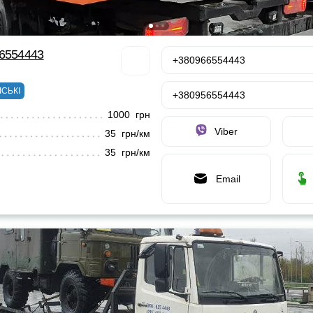
66554443
+380966554443
ІСЬКІ
+380956554443
1000 грн
Viber
35 грн/км
35 грн/км
Email