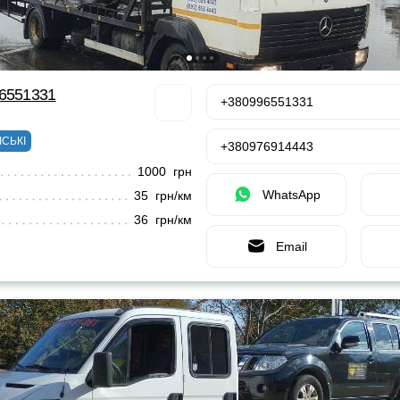
96551331
+380996551331
ІСЬКІ
+380976914443
1000 грн
WhatsApp
35 грн/км
36 грн/км
Email