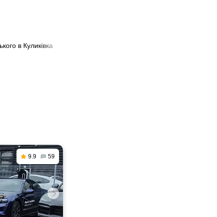
ького в Куликівка
9.9
59