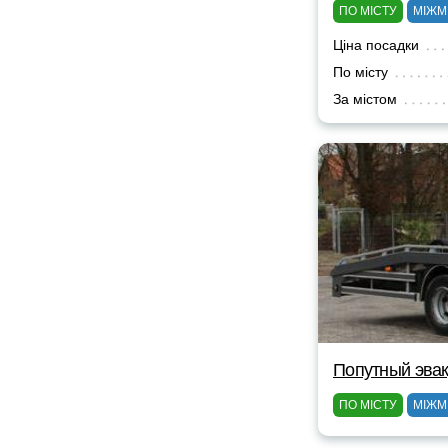
ПО МІСТУ
МІЖМ
Ціна посадки
По місту
За містом
Попутный эвак
ПО МІСТУ
МІЖМ