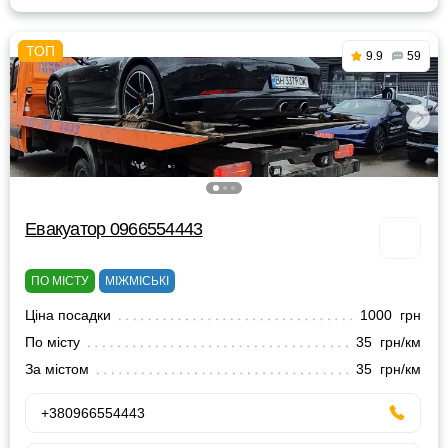
9.9
59
Евакуатор 0966554443
ПО МІСТУ
МІЖМІСЬКІ
Ціна посадки
1000 грн
По місту
35 грн/км
За містом
35 грн/км
+380966554443