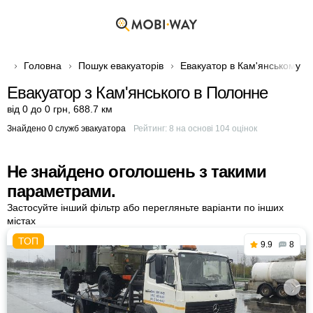
Головна
Пошук евакуаторів
Евакуатор в Кам'янському
Евакуатор з Кам'янського в Полонне
від 0 до 0 грн
,
688.7 км
Знайдено 0 служб эвакуатора
Рейтинг:
8
на основі
104
оцінок
Не знайдено оголошень з такими
параметрами.
Застосуйте інший фільтр або перегляньте варіанти по інших
містах
9.9
8