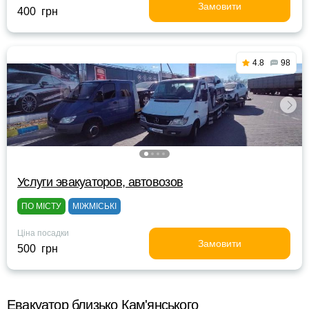
Замовити
400 грн
4.8
98
Услуги эвакуаторов, автовозов
ПО МІСТУ
МІЖМІСЬКІ
Ціна посадки
Замовити
500 грн
Евакуатор близько Кам'янського