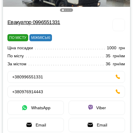
Евакуатор 0996551331
ПО МІСТУ
МІЖМІСЬКІ
Ціна посадки
1000 грн
По місту
35 грн/км
За містом
36 грн/км
+380996551331
+380976914443
WhatsApp
Viber
Email
Email