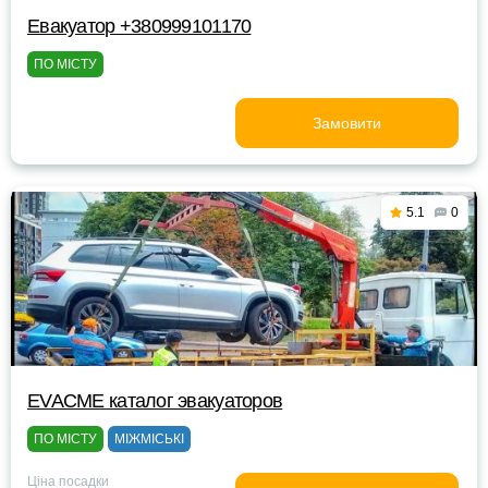
Евакуатор +380999101170
ПО МІСТУ
Замовити
5.1
0
EVACME каталог эвакуаторов
ПО МІСТУ
МІЖМІСЬКІ
Ціна посадки