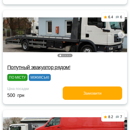
6.4
6
Попутный эвакуатор рядом!
ПО МІСТУ
МІЖМІСЬКІ
Ціна посадки
Замовити
500 грн
8.2
7