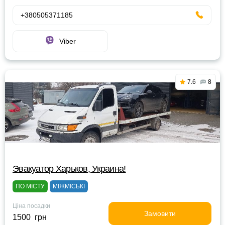
+380505371185
Viber
7.6
8
Эвакуатор Харьков, Украина!
ПО МІСТУ
МІЖМІСЬКІ
Ціна посадки
Замовити
1500 грн