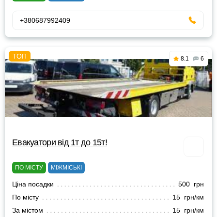
+380687992409
8.1
6
Евакуатори від 1т до 15т!
ПО МІСТУ
МІЖМІСЬКІ
Ціна посадки
500 грн
По місту
15 грн/км
За містом
15 грн/км