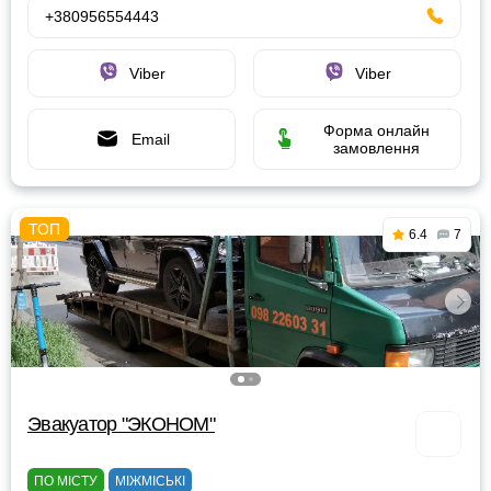
+380956554443
Viber
Viber
Форма онлайн
Email
замовлення
6.4
7
Эвакуатор "ЭКОНОМ"
ПО МІСТУ
МІЖМІСЬКІ