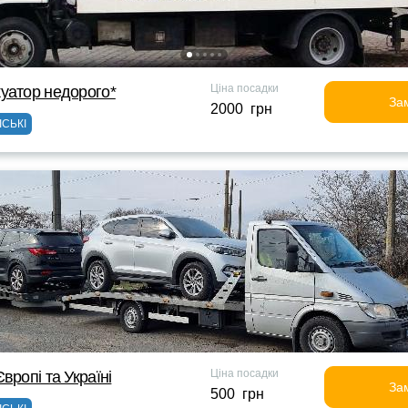
Ціна посадки
уатор недорого*
За
2000 грн
ІСЬКІ
Ціна посадки
вропі та Україні
За
500 грн