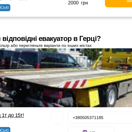
За
2000 грн
ІСЬКІ
відповідні евакуатор в Герці?
ільтр або перегляньте варіанти по інших містах
 1т до 15т!
+380505371185
ІСЬКІ