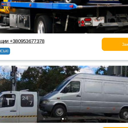
ации +380953677378
За
ІСЬКІ