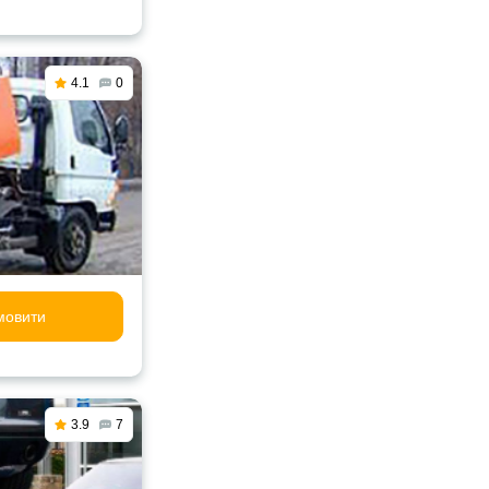
4.1
0
мовити
3.9
7