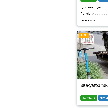
Ціна посадки
По місту
За містом
Эвакуатор "Э
ПО МІСТУ
МІЖМ