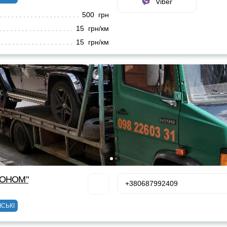
Viber
500 грн
15 грн/км
15 грн/км
КОНОМ"
+380687992409
ІСЬКІ