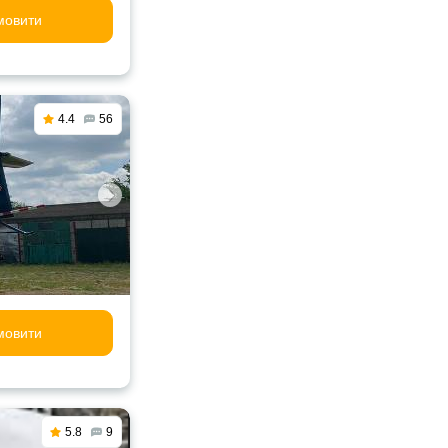
мовити
4.4
56
мовити
5.8
9