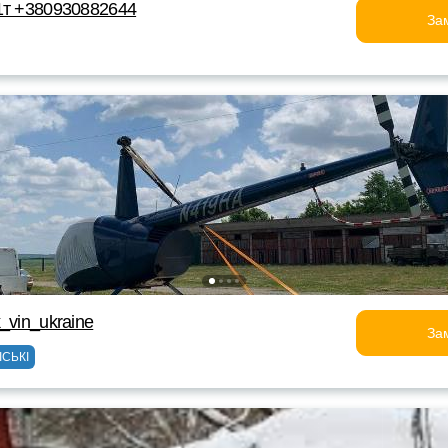
1т +380930882644
За
_vin_ukraine
За
ІСЬКІ