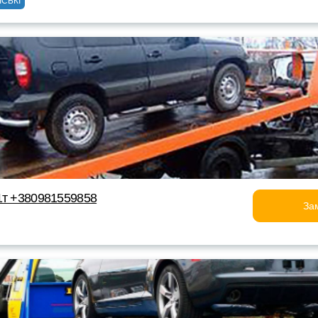
ІСЬКІ
1т +380981559858
За