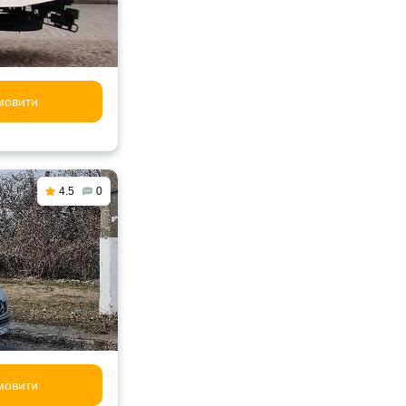
мовити
4.5
0
мовити