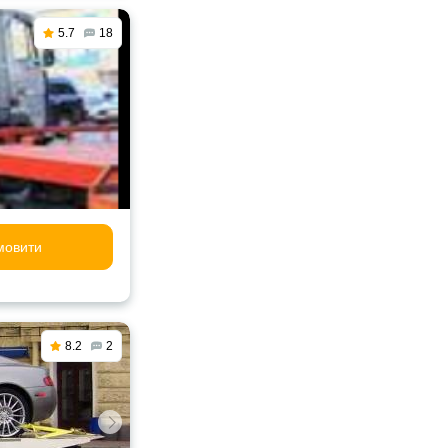
5.7
18
мовити
8.2
2