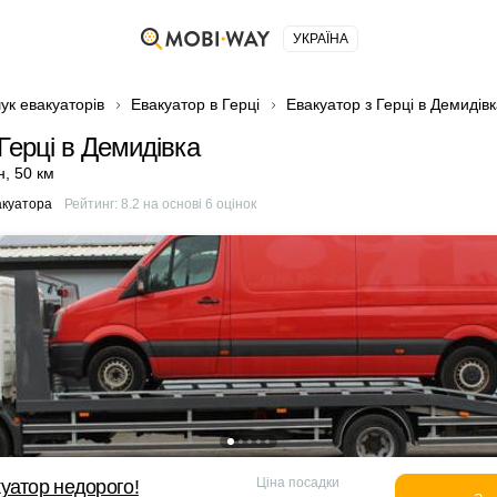
УКРАЇНА
ук евакуаторів
Евакуатор в Герці
Евакуатор з Герці в Демидів
Герці в Демидівка
н
,
50 км
акуатора
Рейтинг:
8.2
на основі
6
оцінок
Ціна посадки
уатор недорого!