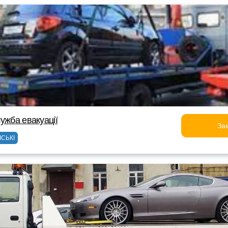
ужба евакуації
За
ІСЬКІ