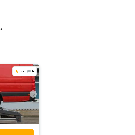
ка
8.2
6