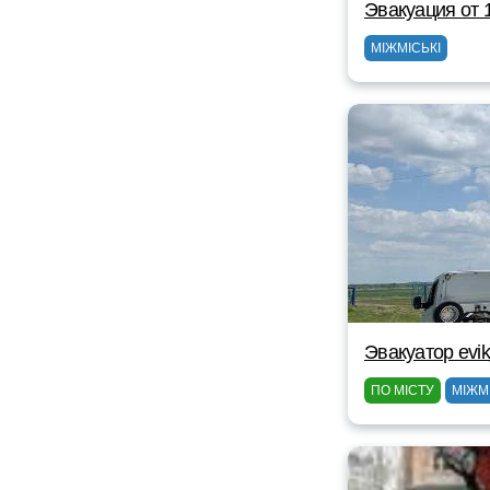
Эвакуация от 
МІЖМІСЬКІ
Эвакуатор evik
ПО МІСТУ
МІЖМ