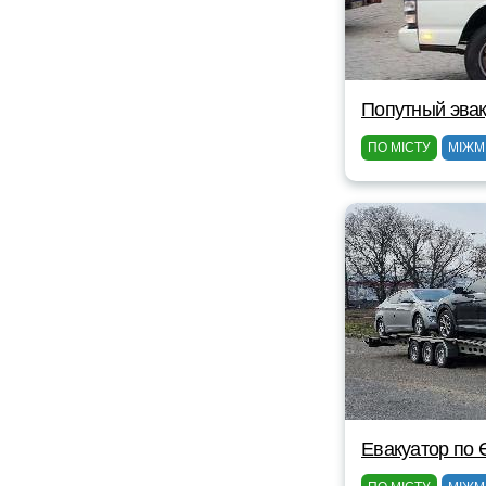
Попутный эвак
ПО МІСТУ
МІЖМ
Евакуатор по Є