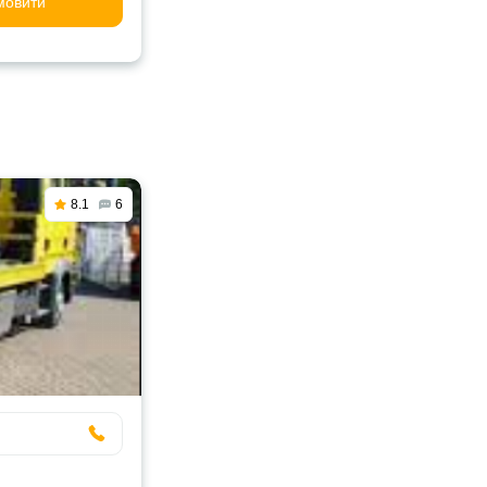
мовити
8.1
6