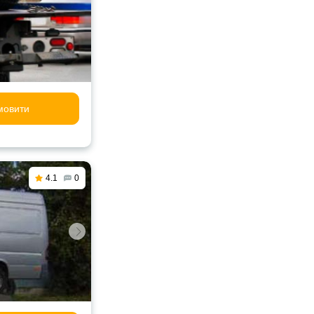
мовити
4.1
0