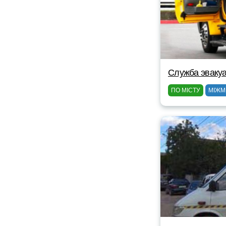
Служба эваку
ПО МІСТУ
МІЖМ