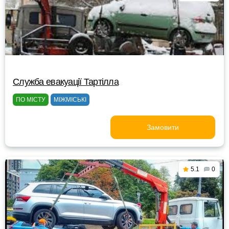
Служба евакуації Тартілла
ПО МІСТУ
МІЖМІСЬКІ
Замовити
5.1
0