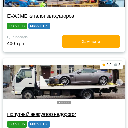
EVACME каталог эвакуаторов
ПО МІСТУ
МІЖМІСЬКІ
Ціна посадки
Замовити
400 грн
8.2
2
Попутный эвакуатор недорого*
ПО МІСТУ
МІЖМІСЬКІ