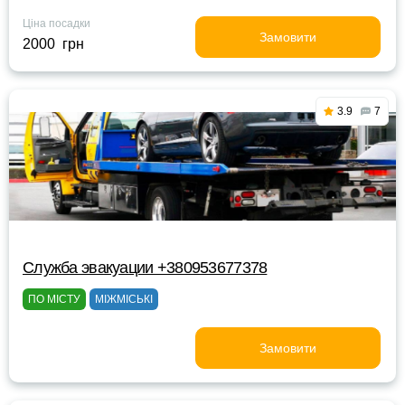
Ціна посадки
Замовити
2000 грн
3.9
7
Служба эвакуации +380953677378
ПО МІСТУ
МІЖМІСЬКІ
Замовити