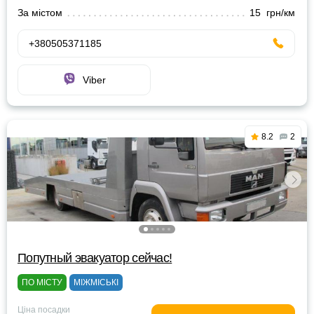
За містом
15 грн/км
+380505371185
Viber
8.2
2
Попутный эвакуатор сейчас!
ПО МІСТУ
МІЖМІСЬКІ
Ціна посадки