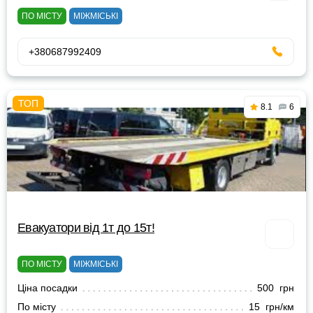
ПО МІСТУ
МІЖМІСЬКІ
+380687992409
8.1
6
Евакуатори від 1т до 15т!
ПО МІСТУ
МІЖМІСЬКІ
Ціна посадки
500 грн
По місту
15 грн/км