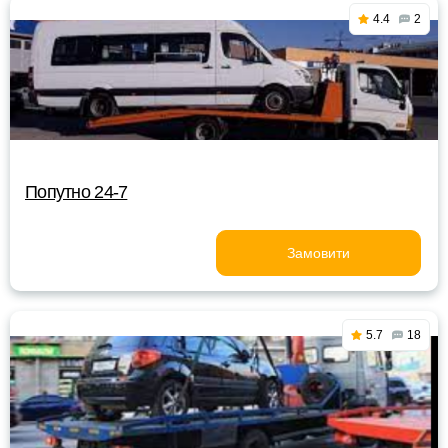
4.4
2
Попутно 24-7
Замовити
5.7
18