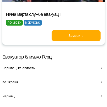
Нічна Варта служба евакуації
ПО МІСТУ
МІЖМІСЬКІ
Замовити
Евакуатор близько Герці
Чернівецька область
по Україні
Чернівці