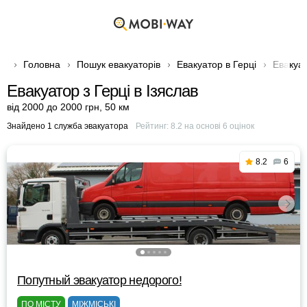
Головна
Пошук евакуаторів
Евакуатор в Герці
Евакуат
Евакуатор з Герці в Ізяслав
від 2000 до 2000 грн
,
50 км
Знайдено 1 служба эвакуатора
Рейтинг:
8.2
на основі
6
оцінок
8.2
6
Попутный эвакуатор недорого!
ПО МІСТУ
МІЖМІСЬКІ