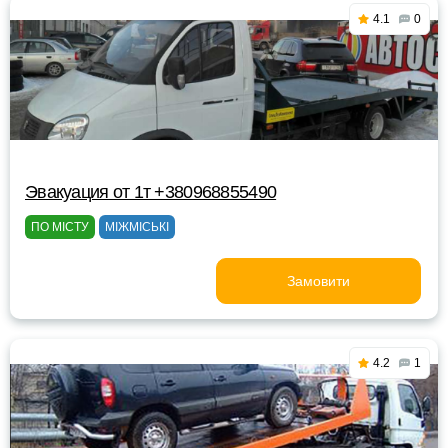
4.1
0
Эвакуация от 1т +380968855490
ПО МІСТУ
МІЖМІСЬКІ
Замовити
4.2
1