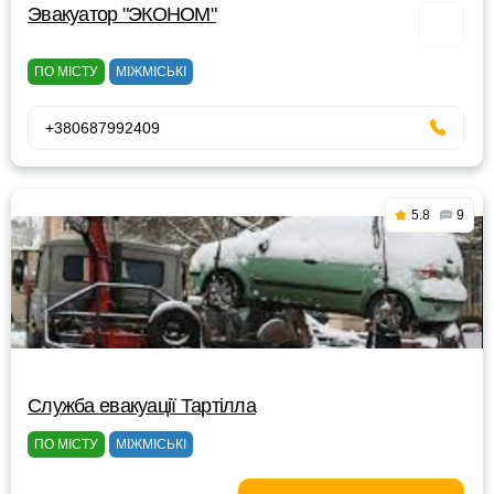
Эвакуатор "ЭКОНОМ"
ПО МІСТУ
МІЖМІСЬКІ
+380687992409
5.8
9
Служба евакуації Тартілла
ПО МІСТУ
МІЖМІСЬКІ