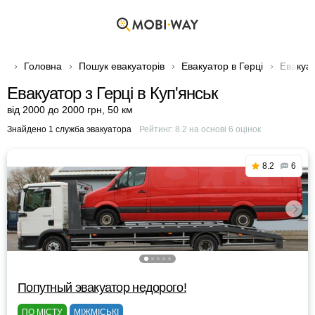
Головна
Пошук евакуаторів
Евакуатор в Герці
Евакуат
Евакуатор з Герці в Куп'янськ
від 2000 до 2000 грн
,
50 км
Знайдено 1 служба эвакуатора
Рейтинг:
8.2
на основі
6
оцінок
8.2
6
Попутный эвакуатор недорого!
ПО МІСТУ
МІЖМІСЬКІ