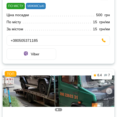
ПО МІСТУ
МІЖМІСЬКІ
Ціна посадки
500 грн
По місту
15 грн/км
За містом
15 грн/км
+380505371185
Viber
6.4
7