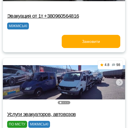
Эвакуация от 1т +380960564816
МІЖМІСЬКІ
Замовити
4.8
98
Услуги эвакуаторов, автовозов
ПО МІСТУ
МІЖМІСЬКІ