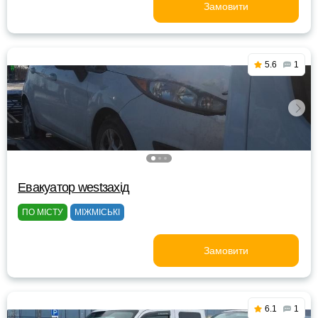
Замовити
5.6
1
Евакуатор westзахід
ПО МІСТУ
МІЖМІСЬКІ
Замовити
6.1
1