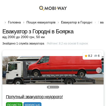
Головна
Пошук евакуаторів
Евакуатор в Городні
Евак
Евакуатор з Городні в Боярка
від 2000 до 2000 грн
,
50 км
Знайдено 1 служба эвакуатора
Рейтинг:
8.2
на основі
6
оцінок
8.2
6
Попутный эвакуатор недорого!
ПО МІСТУ
МІЖМІСЬКІ