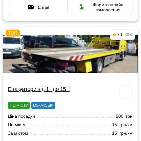
Форма онлайн
Email
замовлення
8.1
6
Евакуатори від 1т до 15т!
ПО МІСТУ
МІЖМІСЬКІ
Ціна посадки
500 грн
По місту
15 грн/км
За містом
15 грн/км