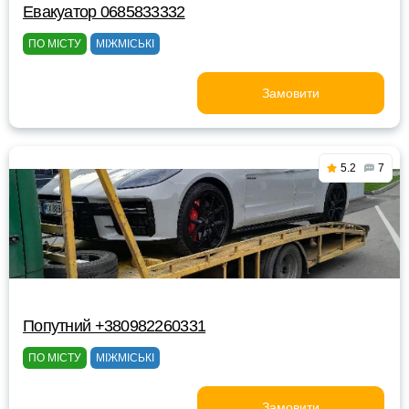
Евакуатор 0685833332
ПО МІСТУ
МІЖМІСЬКІ
Замовити
5.2
7
Попутний +380982260331
ПО МІСТУ
МІЖМІСЬКІ
Замовити