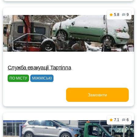
5.8
9
Служба евакуації Тартілла
ПО МІСТУ
МІЖМІСЬКІ
Замовити
7.1
6