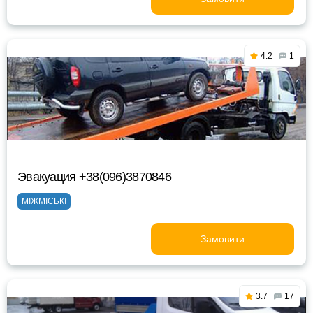
4.2
1
Эвакуация +38(096)3870846
МІЖМІСЬКІ
Замовити
3.7
17