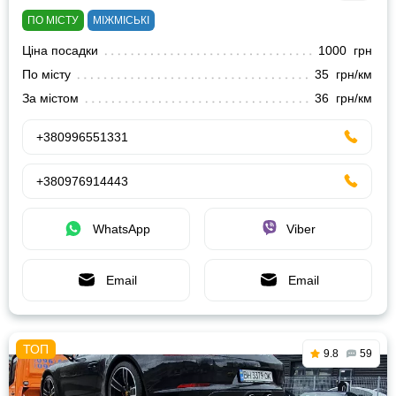
ПО МІСТУ
МІЖМІСЬКІ
Ціна посадки
1000 грн
По місту
35 грн/км
За містом
36 грн/км
+380996551331
+380976914443
WhatsApp
Viber
Email
Email
9.8
59