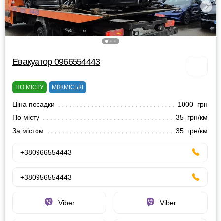
Евакуатор 0966554443
ПО МІСТУ
МІЖМІСЬКІ
Ціна посадки
1000 грн
По місту
35 грн/км
За містом
35 грн/км
+380966554443
+380956554443
Viber
Viber