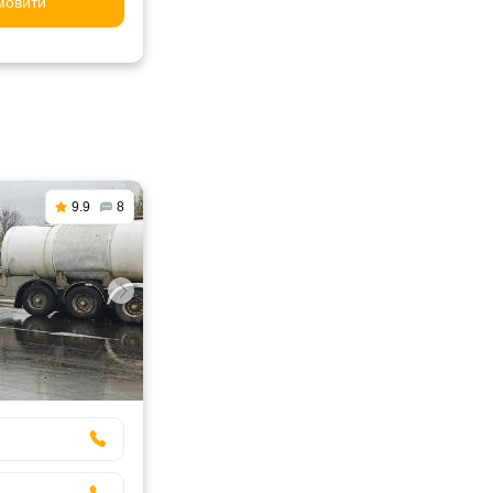
мовити
9.9
8