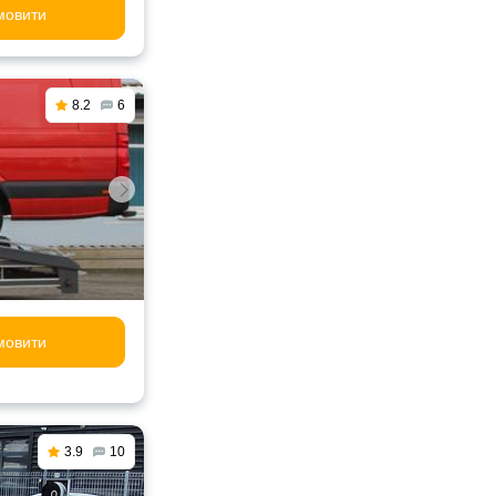
мовити
8.2
6
мовити
3.9
10