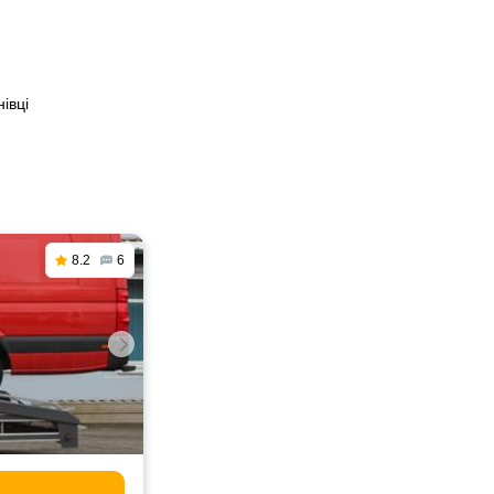
івці
8.2
6