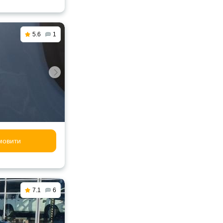
5.6
1
мовити
7.1
6