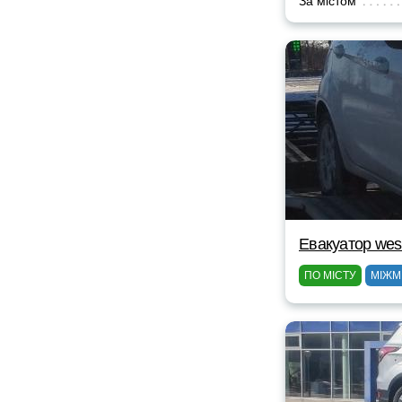
За містом
Евакуатор wes
ПО МІСТУ
МІЖМ