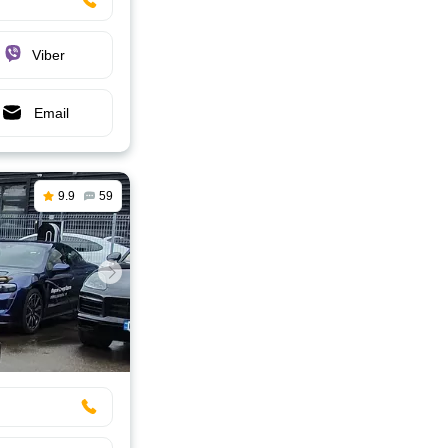
Viber
Email
9.9
59