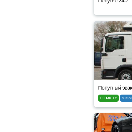
Попутно 24-7
Попутный эвак
ПО МІСТУ
МІЖМ