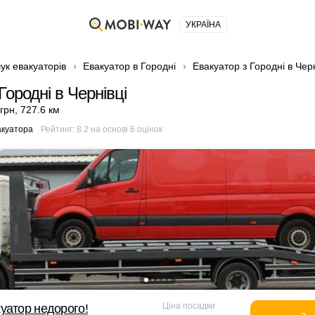
УКРАЇНА
ук евакуаторів
Евакуатор в Городні
Евакуатор з Городні в Черн
Городні в Чернівці
 грн
,
727.6 км
акуатора
Рейтинг:
8.2
на основі
6
оцінок
Ціна посадки
уатор недорого!