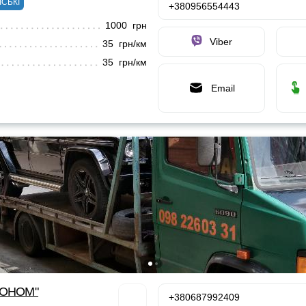
ІСЬКІ
+380956554443
1000 грн
Viber
35 грн/км
35 грн/км
Email
КОНОМ"
+380687992409