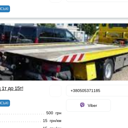
ІСЬКІ
 1т до 15т!
+380505371185
ІСЬКІ
Viber
500 грн
15 грн/км