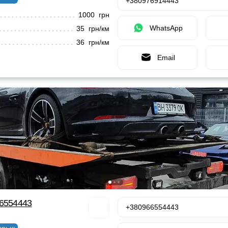
+380976914443
1000 грн
WhatsApp
35 грн/км
36 грн/км
Email
66554443
+380966554443