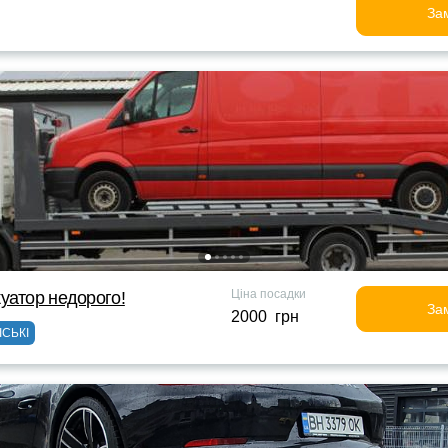
За
Ціна посадки
уатор недорого!
За
2000 грн
ІСЬКІ