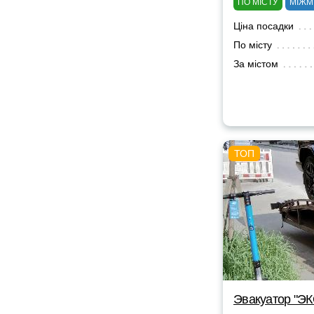
ПО МІСТУ
МІЖМ
Ціна посадки
По місту
За містом
Эвакуатор "Э