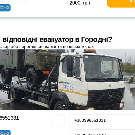
За
2000 грн
ІСЬКІ
 відповідні евакуатор в Городні?
ільтр або перегляньте варіанти по інших містах
96551331
+380996551331
ІСЬКІ