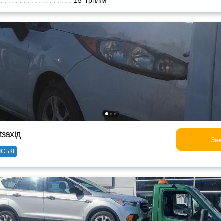
15 грн/км
tзахід
За
ІСЬКІ