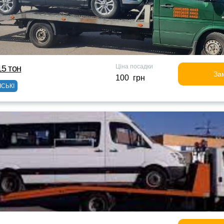
Ціна посадки
15 тон
За
100 грн
ІСЬКІ