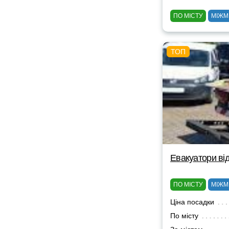
ПО МІСТУ
МІЖМ
Евакуатори від
ПО МІСТУ
МІЖМ
Ціна посадки
По місту