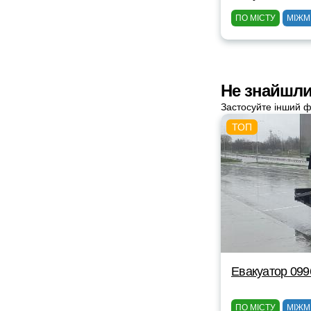
ПО МІСТУ
МІЖМ
Не знайшли
Застосуйте інший ф
Евакуатор 09
ПО МІСТУ
МІЖМ