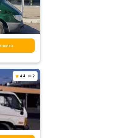
мовити
4.4
2