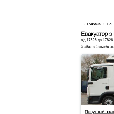
Головна
Пош
Евакуатор з 
від 17828 до 17828
Знайдено 1 служба эв
Попутный эвак