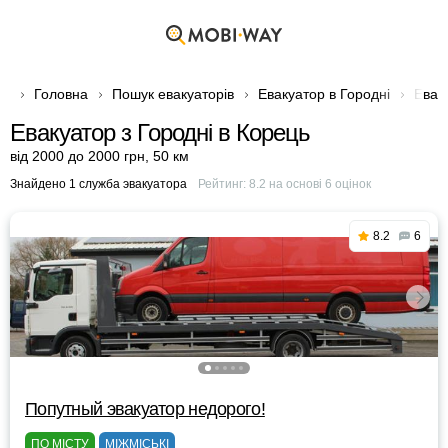
Головна
Пошук евакуаторів
Евакуатор в Городні
Евак
Евакуатор з Городні в Корець
від 2000 до 2000 грн
,
50 км
Знайдено 1 служба эвакуатора
Рейтинг:
8.2
на основі
6
оцінок
8.2
6
Попутный эвакуатор недорого!
ПО МІСТУ
МІЖМІСЬКІ