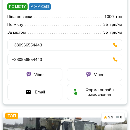
ПО МІСТУ
МІЖМІСЬКІ
Ціна посадки
1000 грн
По місту
35 грн/км
За містом
35 грн/км
+380966554443
+380956554443
Viber
Viber
Форма онлайн
Email
замовлення
9.9
8