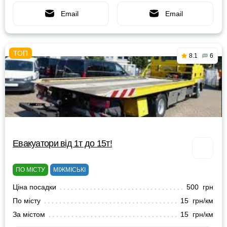
Email
Email
8.1
6
Евакуатори від 1т до 15т!
ПО МІСТУ
МІЖМІСЬКІ
Ціна посадки
500 грн
По місту
15 грн/км
За містом
15 грн/км