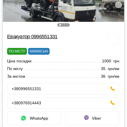
Евакуатор 0996551331
ПО МІСТУ
МІЖМІСЬКІ
Ціна посадки
1000 грн
По місту
35 грн/км
За містом
36 грн/км
+380996551331
+380976914443
WhatsApp
Viber