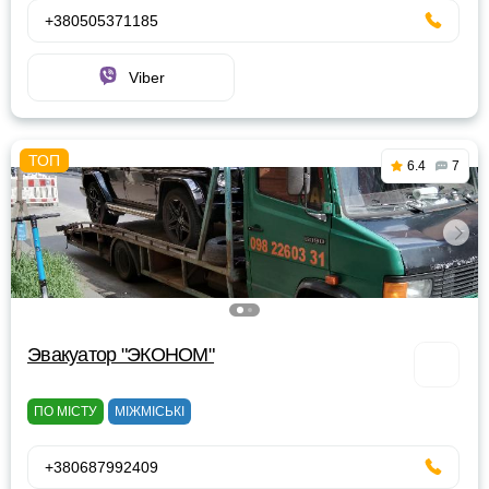
+380505371185
Viber
6.4
7
Эвакуатор "ЭКОНОМ"
ПО МІСТУ
МІЖМІСЬКІ
+380687992409