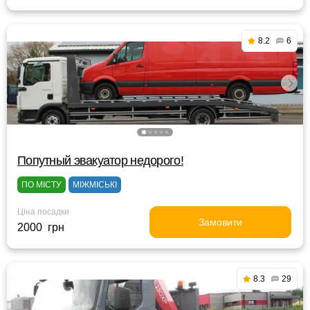
8.2
6
Попутный эвакуатор недорого!
ПО МІСТУ
МІЖМІСЬКІ
Ціна посадки
Замовити
2000 грн
8.3
29