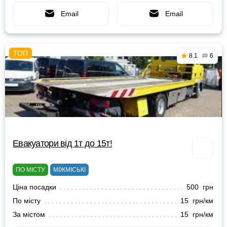
Email
Email
8.1
6
Евакуатори від 1т до 15т!
ПО МІСТУ
МІЖМІСЬКІ
Ціна посадки
500 грн
По місту
15 грн/км
За містом
15 грн/км