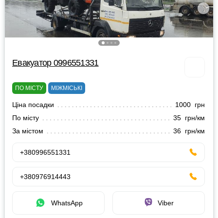
Евакуатор 0996551331
ПО МІСТУ
МІЖМІСЬКІ
Ціна посадки
1000 грн
По місту
35 грн/км
За містом
36 грн/км
+380996551331
+380976914443
WhatsApp
Viber