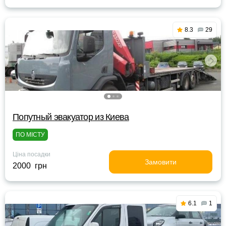
8.3
29
Попутный эвакуатор из Киева
ПО МІСТУ
Ціна посадки
Замовити
2000 грн
6.1
1