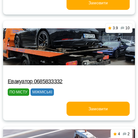
Замовити
3.9
10
Евакуатор 0685833332
ПО МІСТУ
МІЖМІСЬКІ
Замовити
4
2