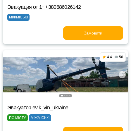
Эвакуация от 1т +380686026142
МІЖМІСЬКІ
Замовити
4.4
56
Эвакуатор evik_vin_ukraine
ПО МІСТУ
МІЖМІСЬКІ