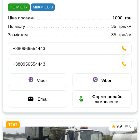
ПО МІСТУ
МІЖМІСЬКІ
Ціна посадки
1000 грн
По місту
35 грн/км
За містом
35 грн/км
+380966554443
+380956554443
Viber
Viber
Форма онлайн
Email
замовлення
9.9
8