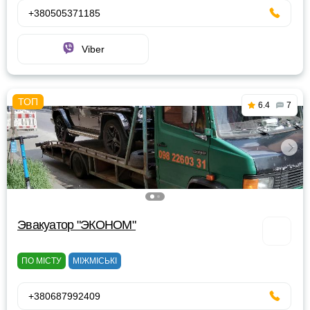
+380505371185
Viber
6.4
7
Эвакуатор "ЭКОНОМ"
ПО МІСТУ
МІЖМІСЬКІ
+380687992409