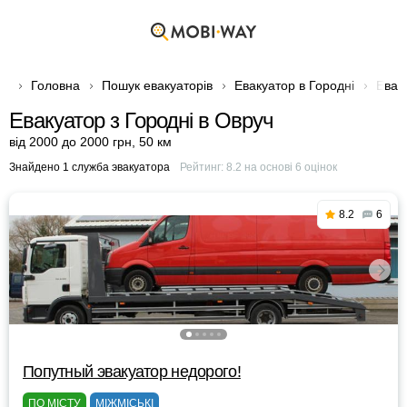
Головна
Пошук евакуаторів
Евакуатор в Городні
Евак
Евакуатор з Городні в Овруч
від 2000 до 2000 грн
,
50 км
Знайдено 1 служба эвакуатора
Рейтинг:
8.2
на основі
6
оцінок
8.2
6
Попутный эвакуатор недорого!
ПО МІСТУ
МІЖМІСЬКІ