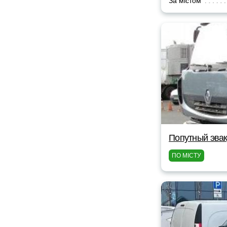
За містом
Попутный эвак
ПО МІСТУ