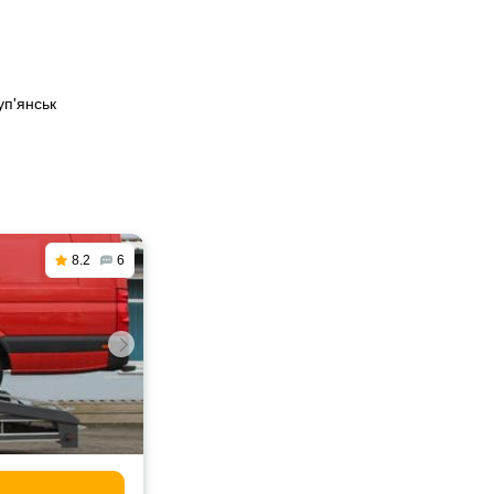
уп'янськ
8.2
6