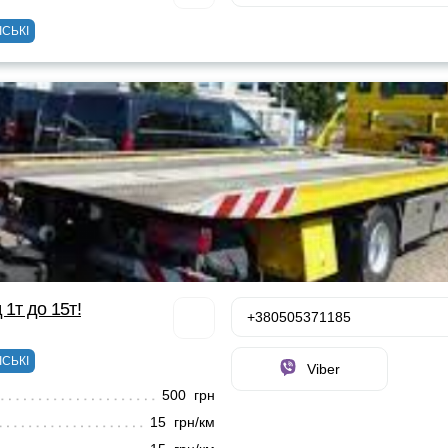
ІСЬКІ
 1т до 15т!
+380505371185
ІСЬКІ
Viber
500 грн
15 грн/км