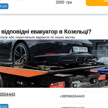
За
2000 грн
ІСЬКІ
 відповідні евакуатор в Козельці?
ільтр або перегляньте варіанти по інших містах
66554443
+380966554443
ІСЬКІ