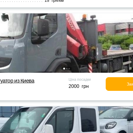
15 грн/км
Ціна посадки
уатор из Киева
За
2000 грн