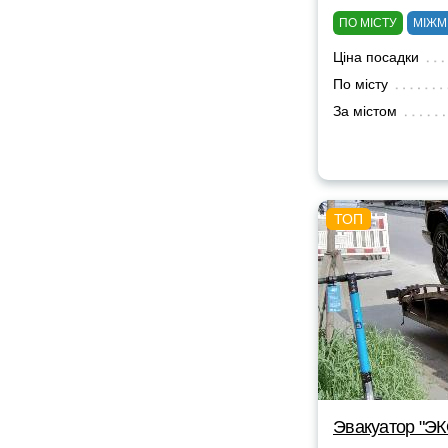
ПО МІСТУ
МІЖМ
Ціна посадки
По місту
За містом
Эвакуатор "Э