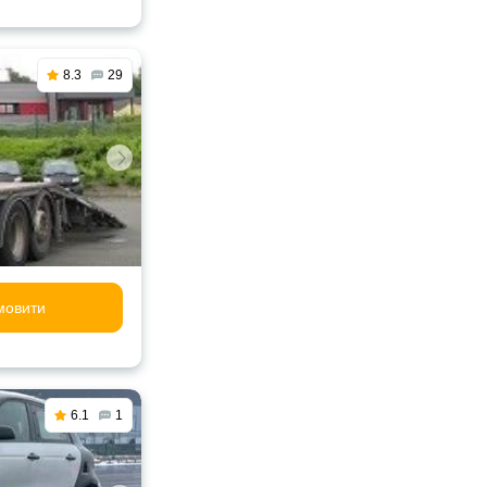
8.3
29
мовити
6.1
1