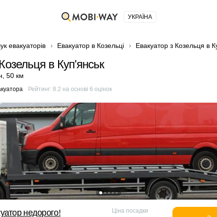
УКРАЇНА
ук евакуаторів
Евакуатор в Козельці
Евакуатор з Козельця в К
Козельця в Куп'янськ
н
,
50 км
акуатора
Рейтинг:
8.2
на основі
6
оцінок
Ціна посадки
уатор недорого!