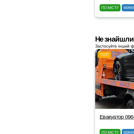
ПО МІСТУ
МІЖМ
Не знайшли
Застосуйте інший ф
Евакуатор 09
ПО МІСТУ
МІЖМ