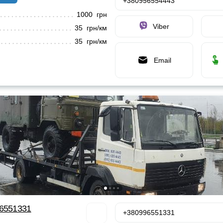
+380956554443
1000 грн
Viber
35 грн/км
35 грн/км
Email
96551331
+380996551331