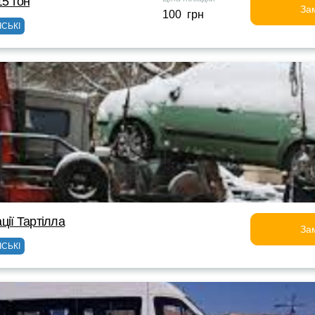
15 тон
За
100 грн
ІСЬКІ
ції Тартілла
За
ІСЬКІ