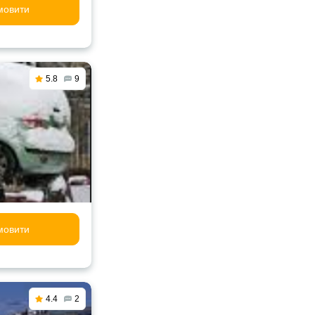
мовити
5.8
9
мовити
4.4
2