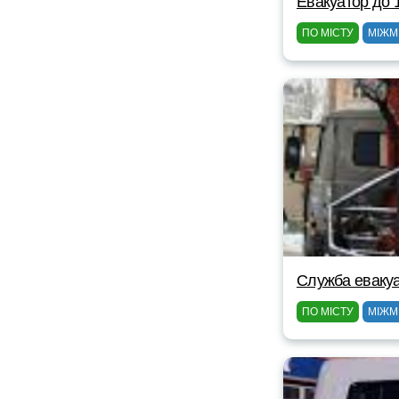
Евакуатор до 
ПО МІСТУ
МІЖМ
Служба евакуа
ПО МІСТУ
МІЖМ