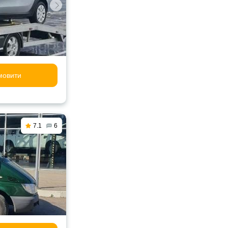
мовити
7.1
6