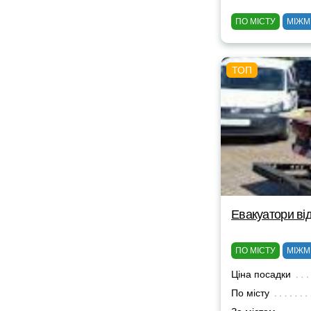
ПО МІСТУ
МІЖМ
Евакуатори від
ПО МІСТУ
МІЖМ
Ціна посадки
По місту