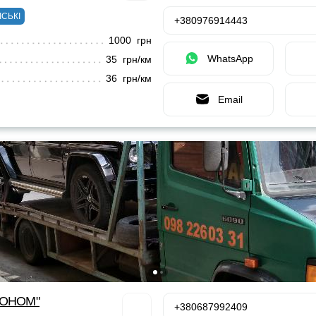
ІСЬКІ
+380976914443
1000 грн
WhatsApp
35 грн/км
36 грн/км
Email
КОНОМ"
+380687992409