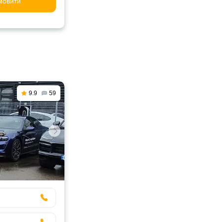
мовити
9.9
59