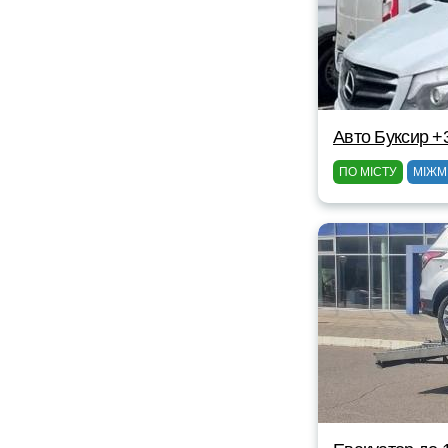
Авто Буксир +
ПО МІСТУ
МІЖМ