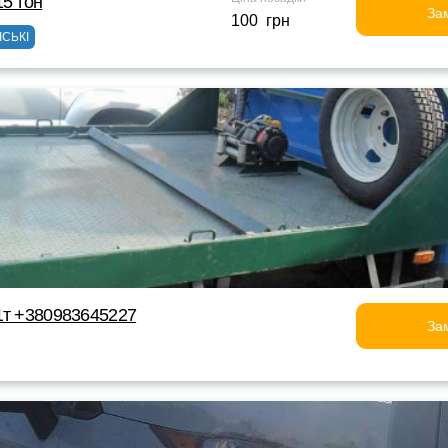
15 тон
За
100 грн
ІСЬКІ
1т +380983645227
За