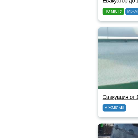
Евакуатор до 
ПО МІСТУ
МІЖМ
Эвакуация от 
МІЖМІСЬКІ