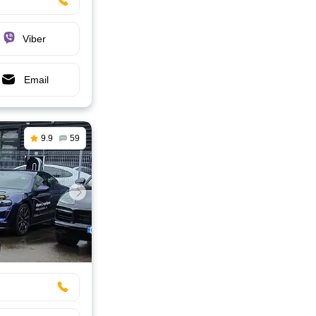
Viber
Email
9.9
59