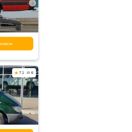
мовити
7.1
6