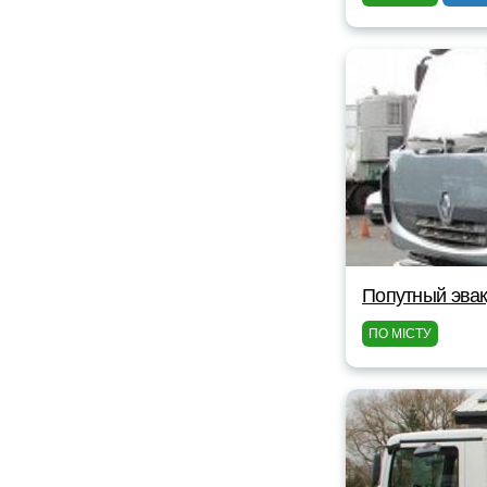
Попутный эвак
ПО МІСТУ