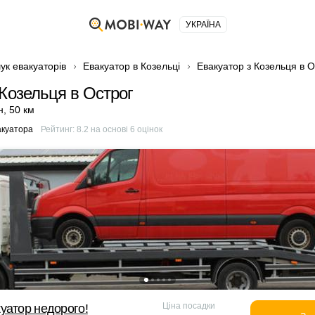
УКРАЇНА
ук евакуаторів
Евакуатор в Козельці
Евакуатор з Козельця в О
 Козельця в Острог
н
,
50 км
акуатора
Рейтинг:
8.2
на основі
6
оцінок
Ціна посадки
уатор недорого!