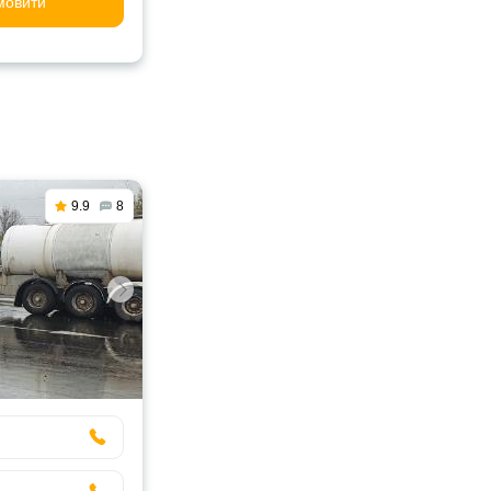
мовити
9.9
8