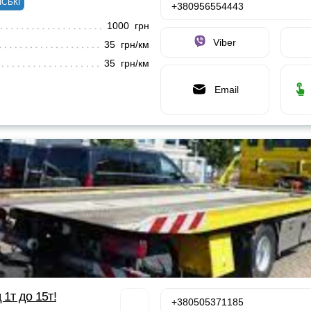
ІСЬКІ
+380956554443
1000 грн
Viber
35 грн/км
35 грн/км
Email
 1т до 15т!
+380505371185