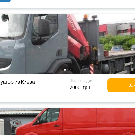
Ціна посадки
уатор из Киева
За
2000 грн