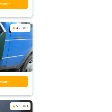
мовити
4.2
2
мовити
5.6
1