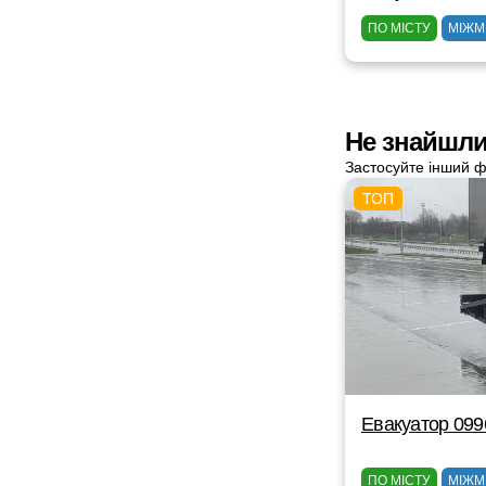
ПО МІСТУ
МІЖМ
Не знайшли
Застосуйте інший ф
Евакуатор 09
ПО МІСТУ
МІЖМ