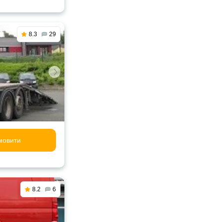
8.3
29
мовити
8.2
6