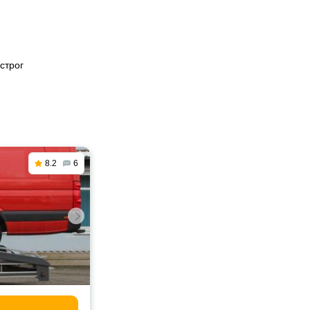
строг
8.2
6