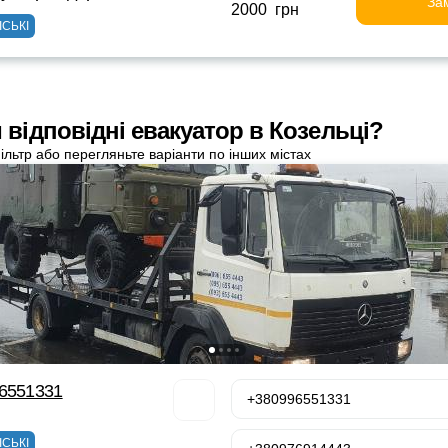
За
2000 грн
ІСЬКІ
 відповідні евакуатор в Козельці?
ільтр або перегляньте варіанти по інших містах
96551331
+380996551331
ІСЬКІ