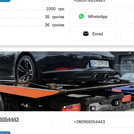
+380976914443
1000 грн
WhatsApp
35 грн/км
36 грн/км
Email
66554443
+380966554443