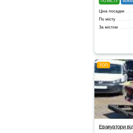
ПО МІСТУ
МІЖМ
Ціна посадки
По місту
За містом
Евакуатори від