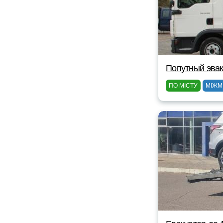
Попутный эвак
ПО МІСТУ
МІЖМ