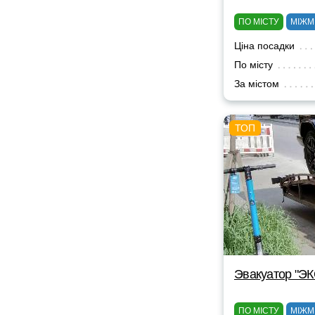
ПО МІСТУ
МІЖМ
Ціна посадки
По місту
За містом
Эвакуатор "Э
ПО МІСТУ
МІЖМ