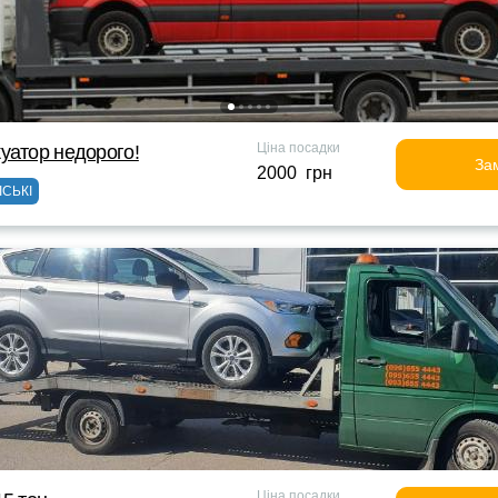
Ціна посадки
уатор недорого!
За
2000 грн
ІСЬКІ
Ціна посадки