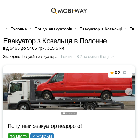
Головна
Пошук евакуаторів
Евакуатор в Козельці
Ева
Евакуатор з Козельця в Полонне
від 5465 до 5465 грн
,
315.5 км
Знайдено 1 служба эвакуатора
Рейтинг:
8.2
на основі
6
оцінок
8.2
6
Попутный эвакуатор недорого!
ПО МІСТУ
МІЖМІСЬКІ