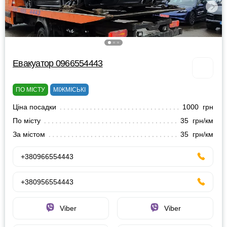
Евакуатор 0966554443
ПО МІСТУ
МІЖМІСЬКІ
Ціна посадки
1000 грн
По місту
35 грн/км
За містом
35 грн/км
+380966554443
+380956554443
Viber
Viber