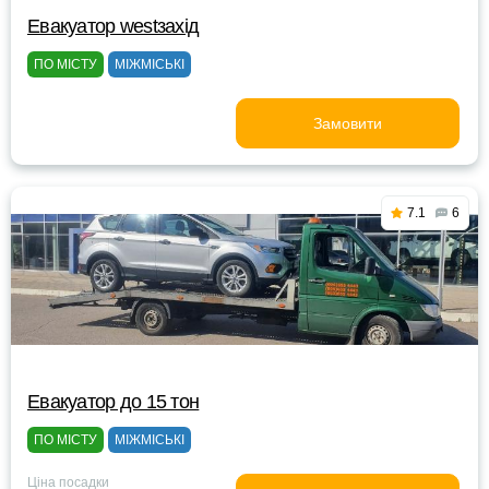
Евакуатор westзахід
ПО МІСТУ
МІЖМІСЬКІ
Замовити
7.1
6
Евакуатор до 15 тон
ПО МІСТУ
МІЖМІСЬКІ
Ціна посадки