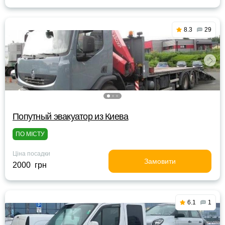
8.3
29
Попутный эвакуатор из Киева
ПО МІСТУ
Ціна посадки
Замовити
2000 грн
6.1
1