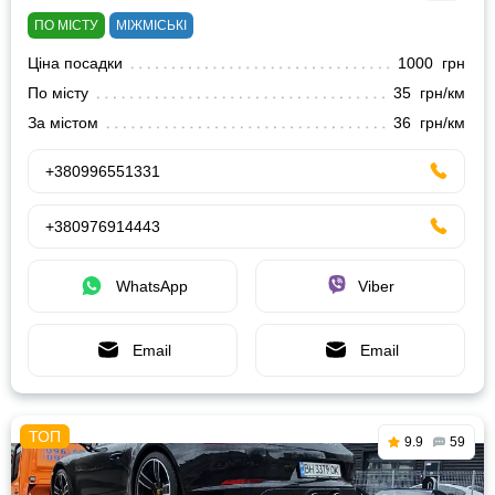
ПО МІСТУ
МІЖМІСЬКІ
Ціна посадки
1000 грн
По місту
35 грн/км
За містом
36 грн/км
+380996551331
+380976914443
WhatsApp
Viber
Email
Email
9.9
59