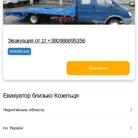
Эвакуация от 1т +380986895356
МІЖМІСЬКІ
Замовити
Евакуатор близько Козельця
Чернігівська область
по Україні