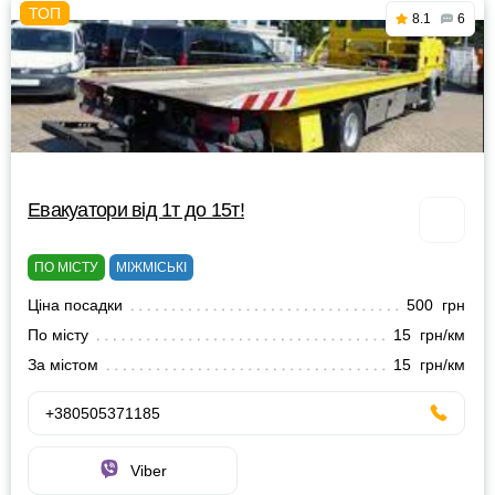
8.1
6
Евакуатори від 1т до 15т!
ПО МІСТУ
МІЖМІСЬКІ
Ціна посадки
500 грн
По місту
15 грн/км
За містом
15 грн/км
+380505371185
Viber