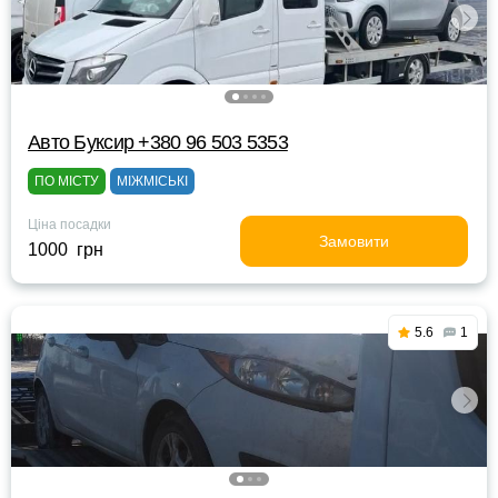
Авто Буксир +380 96 503 5353
ПО МІСТУ
МІЖМІСЬКІ
Ціна посадки
Замовити
1000 грн
5.6
1