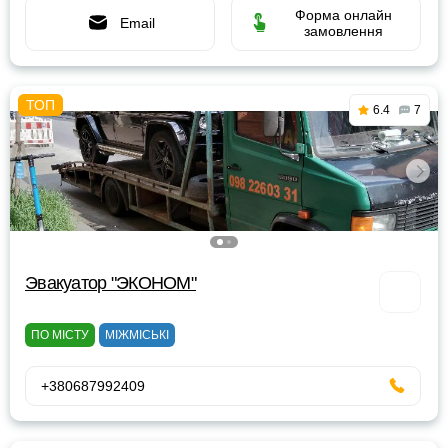
Форма онлайн
Email
замовлення
6.4
7
Эвакуатор "ЭКОНОМ"
ПО МІСТУ
МІЖМІСЬКІ
+380687992409