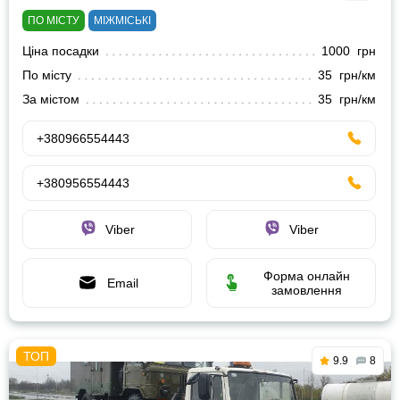
ПО МІСТУ
МІЖМІСЬКІ
Ціна посадки
1000 грн
По місту
35 грн/км
За містом
35 грн/км
+380966554443
+380956554443
Viber
Viber
Форма онлайн
Email
замовлення
9.9
8