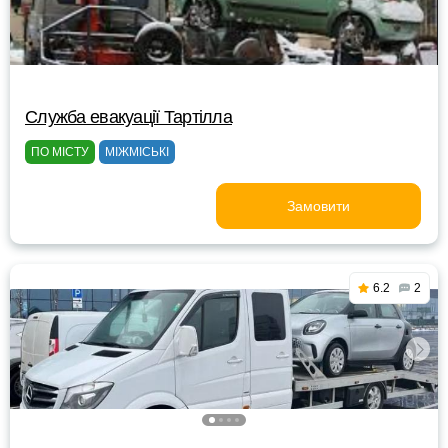
Служба евакуації Тартілла
ПО МІСТУ
МІЖМІСЬКІ
Замовити
6.2
2