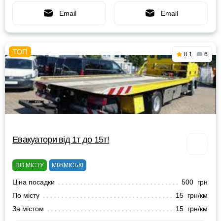
Email
Email
8.1
6
Евакуатори від 1т до 15т!
ПО МІСТУ
МІЖМІСЬКІ
Ціна посадки
500 грн
По місту
15 грн/км
За містом
15 грн/км