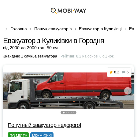
Головна
Пошук евакуаторів
Евакуатор в Куликівці
Ева
Евакуатор з Куликівки в Городня
від 2000 до 2000 грн
,
50 км
Знайдено 1 служба эвакуатора
Рейтинг:
8.2
на основі
6
оцінок
8.2
6
Попутный эвакуатор недорого!
ПО МІСТУ
МІЖМІСЬКІ