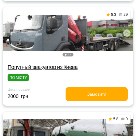
8.3
29
Попутный эвакуатор из Киева
ПО МІСТУ
Ціна посадки
Замовити
2000 грн
5.8
9