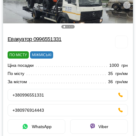
Евакуатор 0996551331
ПО МІСТУ
МІЖМІСЬКІ
Ціна посадки
1000 грн
По місту
35 грн/км
За містом
36 грн/км
+380996551331
+380976914443
WhatsApp
Viber