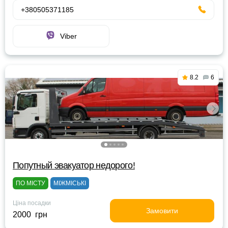
+380505371185
Viber
8.2
6
Попутный эвакуатор недорого!
ПО МІСТУ
МІЖМІСЬКІ
Ціна посадки
Замовити
2000 грн