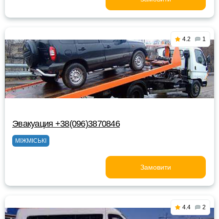
4.2
1
Эвакуация +38(096)3870846
МІЖМІСЬКІ
Замовити
4.4
2