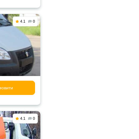
4.1
0
мовити
4.1
0