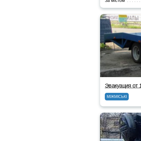
За містом
Эвакуация от 
МІЖМІСЬКІ