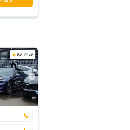
мовити
9.9
59