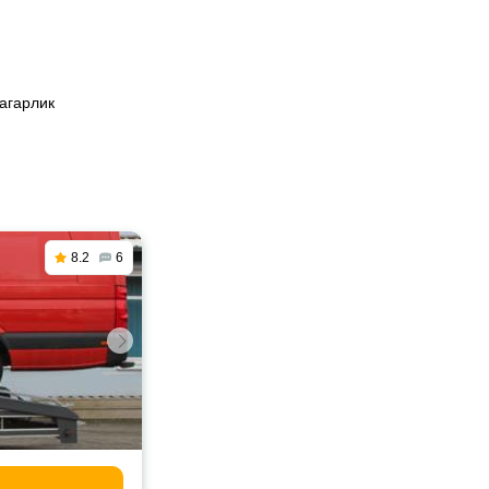
Кагарлик
8.2
6