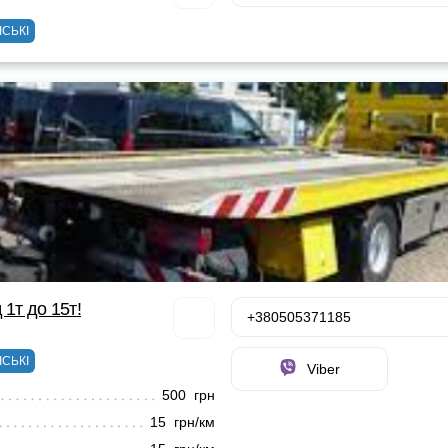
ІСЬКІ
 1т до 15т!
+380505371185
ІСЬКІ
Viber
500 грн
15 грн/км