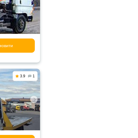
мовити
3.9
1