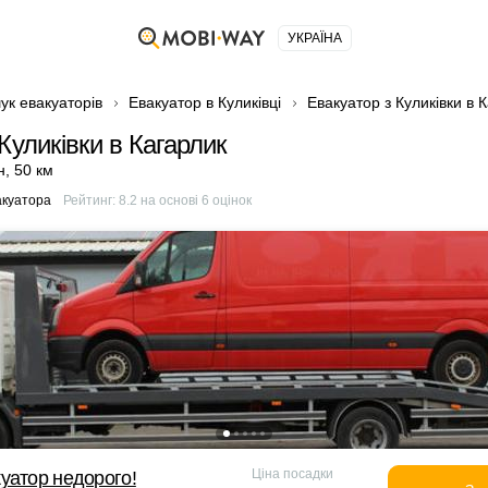
УКРАЇНА
ук евакуаторів
Евакуатор в Куликівці
Евакуатор з Куликівки в 
Куликівки в Кагарлик
н
,
50 км
акуатора
Рейтинг:
8.2
на основі
6
оцінок
Ціна посадки
уатор недорого!