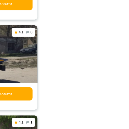
мовити
4.1
0
мовити
4.1
1