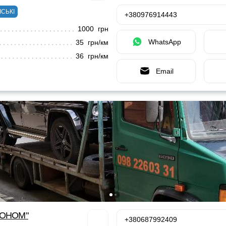
ІСЬКІ
+380976914443
1000 грн
WhatsApp
35 грн/км
36 грн/км
Email
КОНОМ"
+380687992409