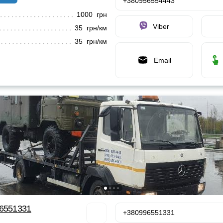
+380956554443
1000 грн
Viber
35 грн/км
35 грн/км
Email
96551331
+380996551331