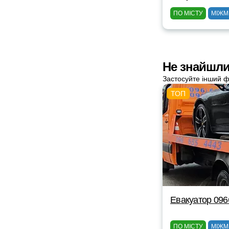
ПО МІСТУ
МІЖМ
Не знайшли 
Застосуйте інший ф
Евакуатор 09
ПО МІСТУ
МІЖМ