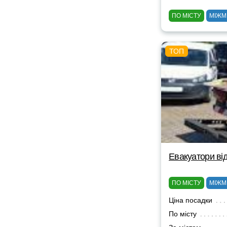
ПО МІСТУ
МІЖМ
Евакуатори від
ПО МІСТУ
МІЖМ
Ціна посадки
По місту