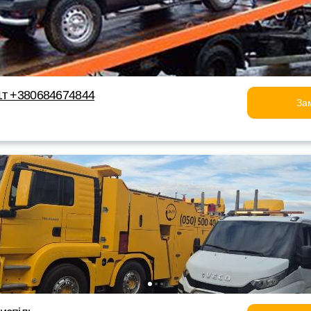
1т +380684674844
За