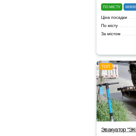
ПО МІСТУ
МІЖМ
Ціна посадки
По місту
За містом
Эвакуатор "Э