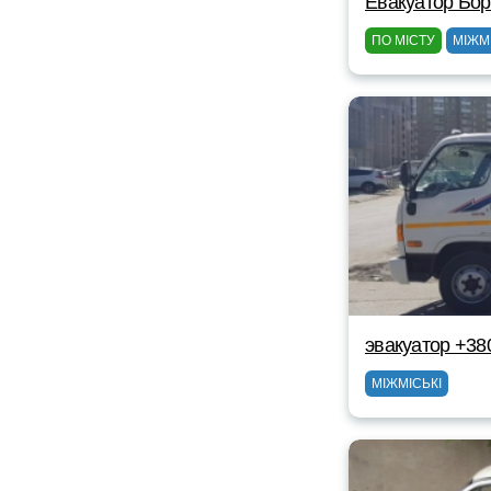
Евакуатор Бор
ПО МІСТУ
МІЖМ
эвакуатор +38
МІЖМІСЬКІ