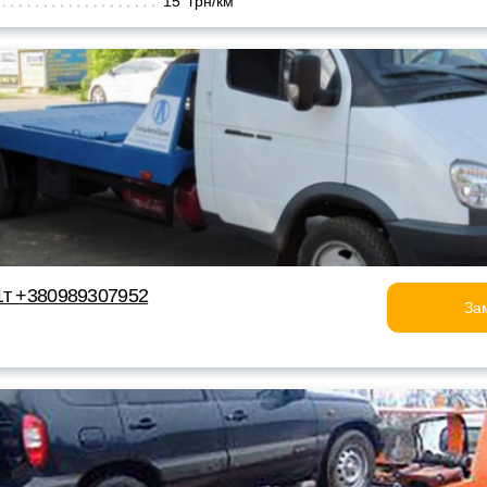
15 грн/км
1т +380989307952
За