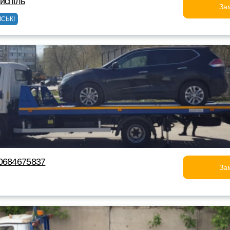
испіль
За
ІСЬКІ
0684675837
За