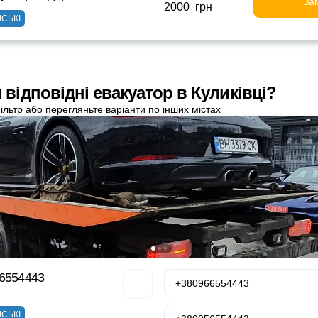
За
2000 грн
ІСЬКІ
відповідні евакуатор в Куликівці?
ільтр або перегляньте варіанти по інших містах
66554443
+380966554443
ІСЬКІ