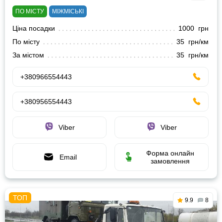
ПО МІСТУ
МІЖМІСЬКІ
Ціна посадки
1000 грн
По місту
35 грн/км
За містом
35 грн/км
+380966554443
+380956554443
Viber
Viber
Форма онлайн
Email
замовлення
9.9
8