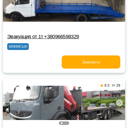
Эвакуация от 1т +380966598329
МІЖМІСЬКІ
Замовити
8.3
29