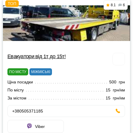
8.1
6
Евакуатори від 1т до 15т!
ПО МІСТУ
МІЖМІСЬКІ
Ціна посадки
500 грн
По місту
15 грн/км
За містом
15 грн/км
+380505371185
Viber