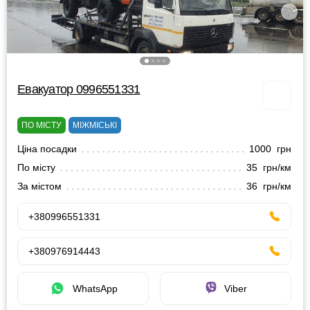
Евакуатор 0996551331
ПО МІСТУ
МІЖМІСЬКІ
Ціна посадки
1000 грн
По місту
35 грн/км
За містом
36 грн/км
+380996551331
+380976914443
WhatsApp
Viber