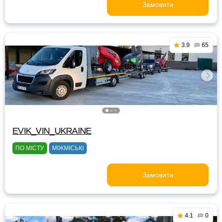
Замовити
3.9
65
EVIK_VIN_UKRAINE
ПО МІСТУ
МІЖМІСЬКІ
Замовити
4.1
0