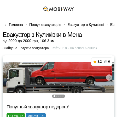
Головна
Пошук евакуаторів
Евакуатор в Куликівці
Ева
Евакуатор з Куликівки в Мена
від 2000 до 2000 грн
,
106.3 км
Знайдено 1 служба эвакуатора
Рейтинг:
8.2
на основі
6
оцінок
8.2
6
Попутный эвакуатор недорого!
ПО МІСТУ
МІЖМІСЬКІ