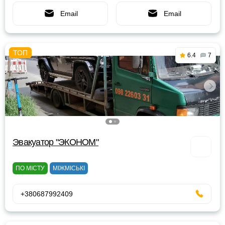
Email
Email
6.4
7
Эвакуатор "ЭКОНОМ"
ПО МІСТУ
МІЖМІСЬКІ
+380687992409