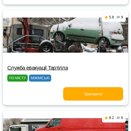
5.8
9
Служба евакуації Тартілла
ПО МІСТУ
МІЖМІСЬКІ
Замовити
8.2
6