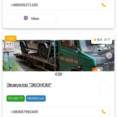
+380505371185
Viber
6.4
7
Эвакуатор "ЭКОНОМ"
ПО МІСТУ
МІЖМІСЬКІ
+380687992409