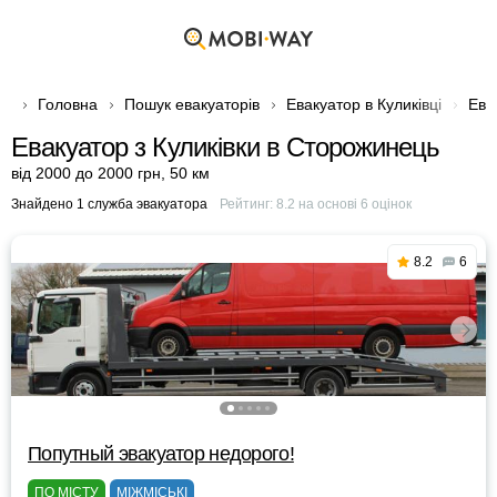
Головна
Пошук евакуаторів
Евакуатор в Куликівці
Ева
Евакуатор з Куликівки в Сторожинець
від 2000 до 2000 грн
,
50 км
Знайдено 1 служба эвакуатора
Рейтинг:
8.2
на основі
6
оцінок
8.2
6
Попутный эвакуатор недорого!
ПО МІСТУ
МІЖМІСЬКІ