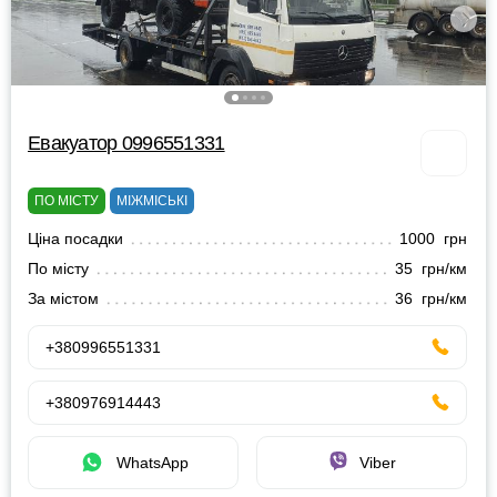
Евакуатор 0996551331
ПО МІСТУ
МІЖМІСЬКІ
Ціна посадки
1000 грн
По місту
35 грн/км
За містом
36 грн/км
+380996551331
+380976914443
WhatsApp
Viber