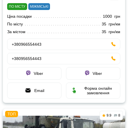
ПО МІСТУ
МІЖМІСЬКІ
Ціна посадки
1000 грн
По місту
35 грн/км
За містом
35 грн/км
+380966554443
+380956554443
Viber
Viber
Форма онлайн
Email
замовлення
9.9
8