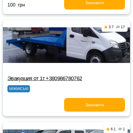
Замовити
100 грн
3.7
17
Эвакуация от 1т +380986780762
МІЖМІСЬКІ
Замовити
6.1
1