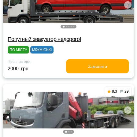
Попутный эвакуатор недорого!
ПО МІСТУ
МІЖМІСЬКІ
Ціна посадки
Замовити
2000 грн
8.3
29