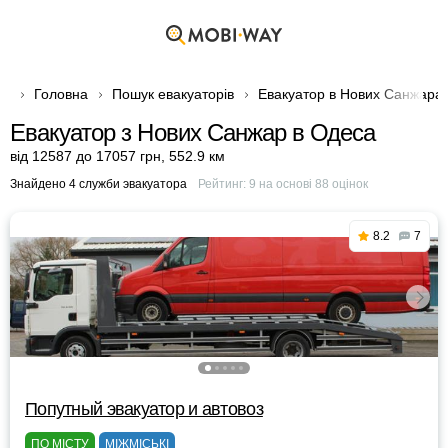
Головна
Пошук евакуаторів
Евакуатор в Нових Санжара
Евакуатор з Нових Санжар в Одеса
від 12587 до 17057 грн
,
552.9 км
Знайдено 4 служби эвакуатора
Рейтинг:
9
на основі
88
оцінок
8.2
7
Попутный эвакуатор и автовоз
ПО МІСТУ
МІЖМІСЬКІ