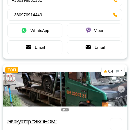
+380996551331
+380976914443
WhatsApp
Viber
Email
Email
6.4
7
Эвакуатор "ЭКОНОМ"