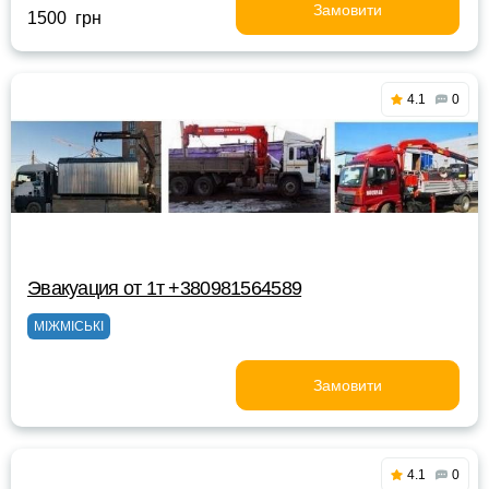
Замовити
1500 грн
4.1
0
Эвакуация от 1т +380981564589
МІЖМІСЬКІ
Замовити
4.1
0