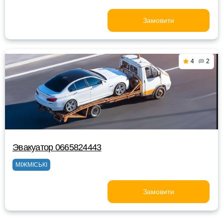
Замовити
4
2
Эвакуатор 0665824443
МІЖМІСЬКІ
Замовити