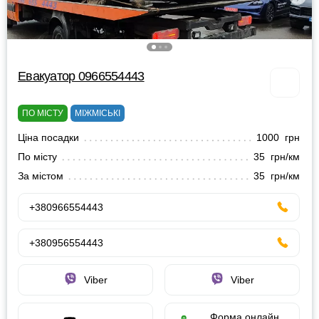
Евакуатор 0966554443
ПО МІСТУ
МІЖМІСЬКІ
Ціна посадки
1000 грн
По місту
35 грн/км
За містом
35 грн/км
+380966554443
+380956554443
Viber
Viber
Форма онлайн