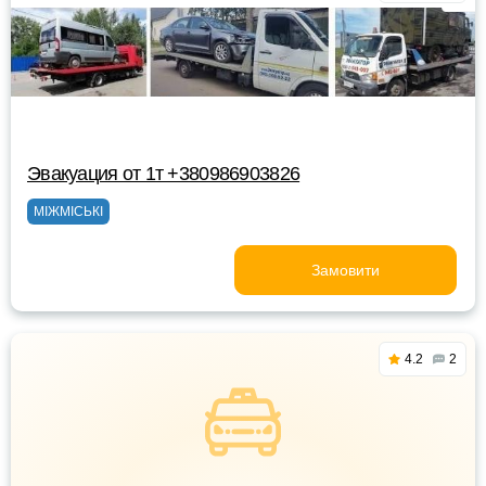
Эвакуация от 1т +380986903826
МІЖМІСЬКІ
Замовити
4.2
2