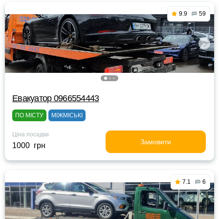
9.9
59
Евакуатор 0966554443
ПО МІСТУ
МІЖМІСЬКІ
Ціна посадки
Замовити
1000 грн
7.1
6