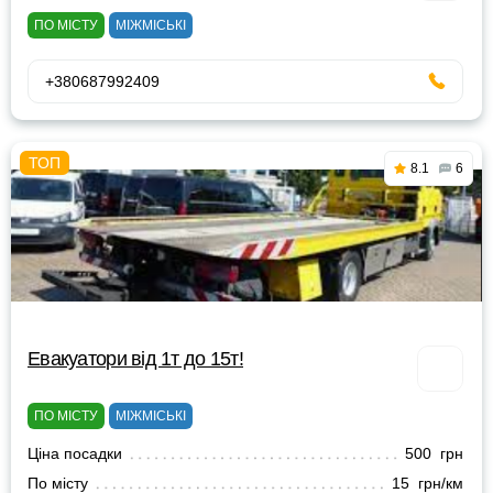
ПО МІСТУ
МІЖМІСЬКІ
+380687992409
8.1
6
Евакуатори від 1т до 15т!
ПО МІСТУ
МІЖМІСЬКІ
Ціна посадки
500 грн
По місту
15 грн/км