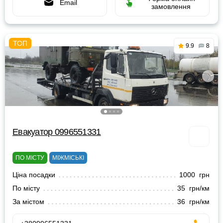
Email
замовлення
9.9
8
Евакуатор 0996551331
ПО МІСТУ
МІЖМІСЬКІ
Ціна посадки
1000 грн
По місту
35 грн/км
За містом
36 грн/км