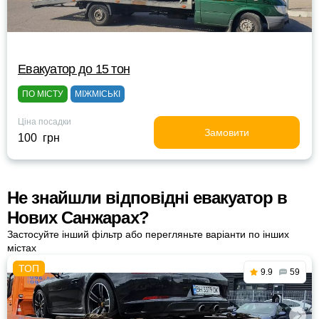
Евакуатор до 15 тон
ПО МІСТУ
МІЖМІСЬКІ
Ціна посадки
Замовити
100 грн
Не знайшли відповідні евакуатор в
Нових Санжарах?
Застосуйте інший фільтр або перегляньте варіанти по інших
містах
9.9
59