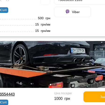
ІСЬКІ
Viber
500 грн
15 грн/км
15 грн/км
Ціна посадки
66554443
За
1000 грн
ІСЬКІ