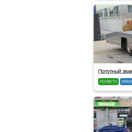
Попутный эвак
ПО МІСТУ
МІЖМ