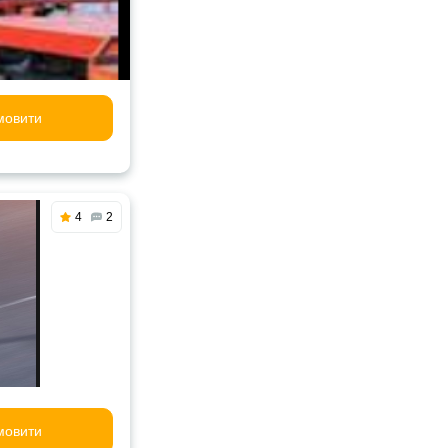
мовити
4
2
мовити