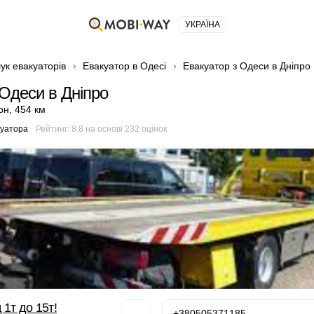
УКРАЇНА
ук евакуаторів
Евакуатор в Одесі
Евакуатор з Одеси в Дніпро
 Одеси в Дніпро
рн
,
454 км
куатора
Рейтинг:
8.8
на основі
232
оцінок
 1т до 15т!
+380505371185