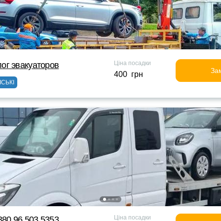
Ціна посадки
ог эвакуаторов
За
400 грн
ІСЬКІ
Ціна посадки
380 96 503 5353