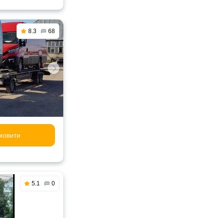
8.3
68
мовити
5.1
0