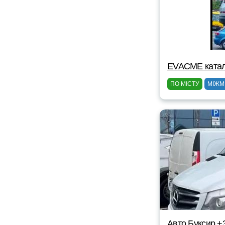
EVACME катал
ПО МІСТУ
МІЖМ
Авто Буксир +