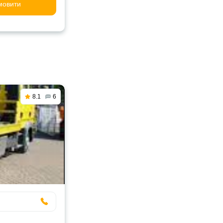
мовити
8.1
6