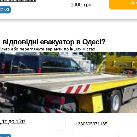
За
1000 грн
ІСЬКІ
 відповідні евакуатор в Одесі?
ільтр або перегляньте варіанти по інших містах
 1т до 15т!
+380505371185