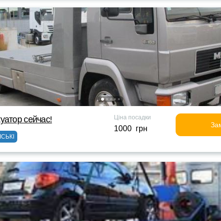
Ціна посадки
уатор сейчас!
За
1000 грн
ІСЬКІ