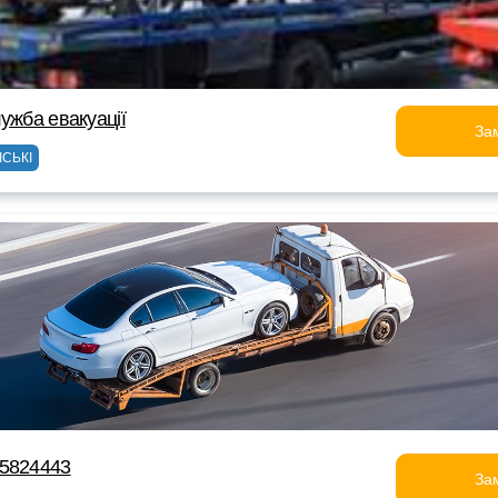
ужба евакуації
За
ІСЬКІ
65824443
За