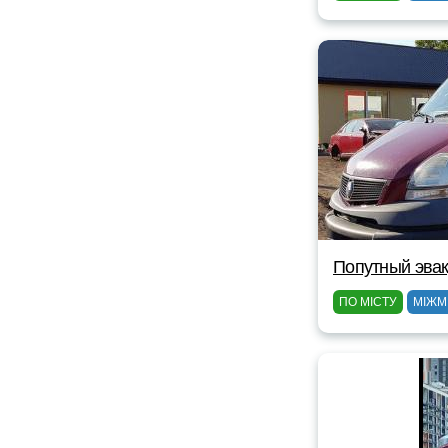
Попутный эвак
ПО МІСТУ
МІЖМ