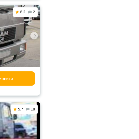
8.2
2
мовити
5.7
18