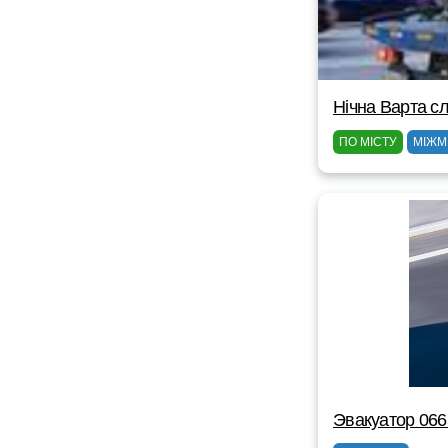
Нічна Варта сл
ПО МІСТУ
МІЖМ
Эвакуатор 06