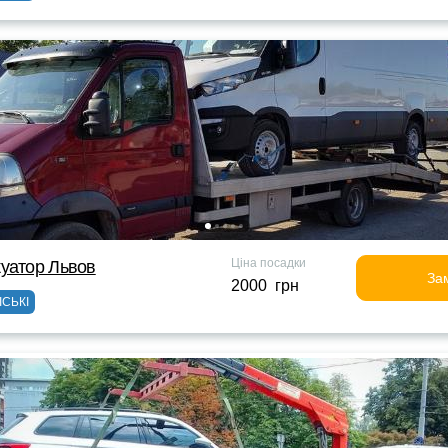
Ціна посадки
уатор Львов
За
2000 грн
ІСЬКІ