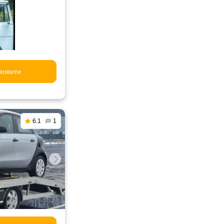
мовити
6.1
1