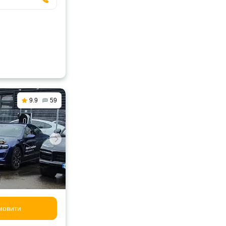
9.9
59
мовити