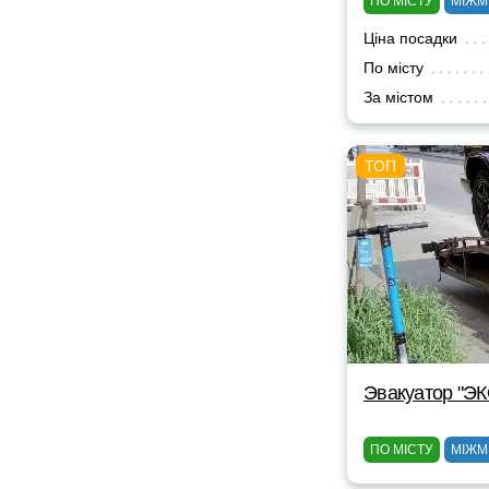
ПО МІСТУ
МІЖМ
Ціна посадки
По місту
За містом
Эвакуатор "Э
ПО МІСТУ
МІЖМ