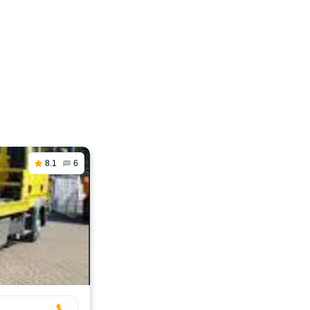
8.1
6