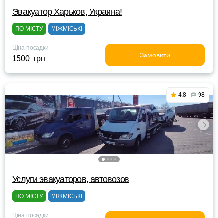
Эвакуатор Харьков, Украина!
ПО МІСТУ
МІЖМІСЬКІ
Ціна посадки
Замовити
1500 грн
4.8
98
Услуги эвакуаторов, автовозов
ПО МІСТУ
МІЖМІСЬКІ
Ціна посадки