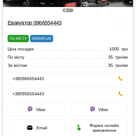
Евакуатор 0966554443
ПО МІСТУ
МІЖМІСЬКІ
Ціна посадки
1000 грн
По місту
35 грн/км
За містом
35 грн/км
+380966554443
+380956554443
Viber
Viber
Форма онлайн
Email
замовлення