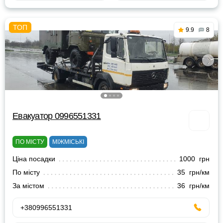
9.9
8
Евакуатор 0996551331
ПО МІСТУ
МІЖМІСЬКІ
Ціна посадки
1000 грн
По місту
35 грн/км
За містом
36 грн/км
+380996551331