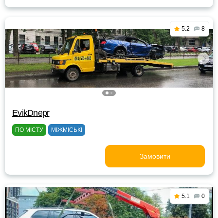
5.2
8
EvikDnepr
ПО МІСТУ
МІЖМІСЬКІ
Замовити
5.1
0