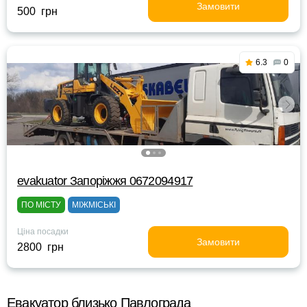
Замовити
500 грн
6.3
0
evakuator Запоріжжя 0672094917
ПО МІСТУ
МІЖМІСЬКІ
Ціна посадки
Замовити
2800 грн
Евакуатор близько Павлограда