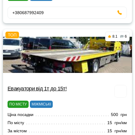
+380687992409
8.1
6
Евакуатори від 1т до 15т!
ПО МІСТУ
МІЖМІСЬКІ
Ціна посадки
500 грн
По місту
15 грн/км
За містом
15 грн/км