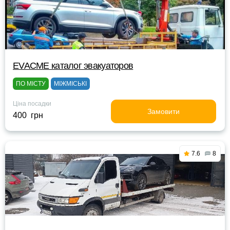
EVACME каталог эвакуаторов
ПО МІСТУ
МІЖМІСЬКІ
Ціна посадки
Замовити
400 грн
7.6
8