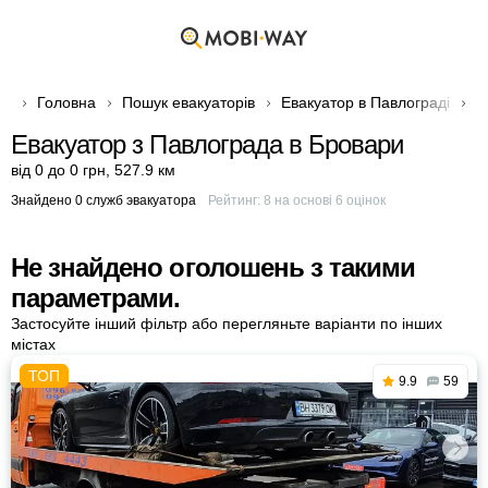
Головна
Пошук евакуаторів
Евакуатор в Павлограді
Е
Евакуатор з Павлограда в Бровари
від 0 до 0 грн
,
527.9 км
Знайдено 0 служб эвакуатора
Рейтинг:
8
на основі
6
оцінок
Не знайдено оголошень з такими
параметрами.
Застосуйте інший фільтр або перегляньте варіанти по інших
містах
9.9
59