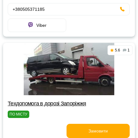
+380505371185
Viber
5.6
1
Техдопомога в дорозі Запоріжжя
ПО МІСТУ
Замовити