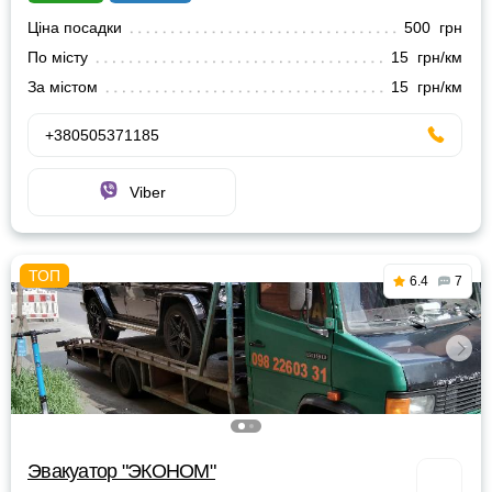
Ціна посадки
500 грн
По місту
15 грн/км
За містом
15 грн/км
+380505371185
Viber
6.4
7
Эвакуатор "ЭКОНОМ"