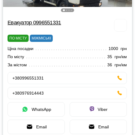
Евакуатор 0996551331
ПО МІСТУ
МІЖМІСЬКІ
Ціна посадки
1000 грн
По місту
35 грн/км
За містом
36 грн/км
+380996551331
+380976914443
WhatsApp
Viber
Email
Email