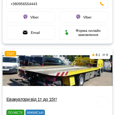
+380956554443
Viber
Viber
Форма онлайн
Email
замовлення
8.1
6
Евакуатори від 1т до 15т!
ПО МІСТУ
МІЖМІСЬКІ