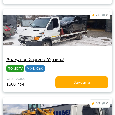
7.6
8
Эвакуатор Харьков, Украина!
ПО МІСТУ
МІЖМІСЬКІ
Ціна посадки
Замовити
1500 грн
6.3
0