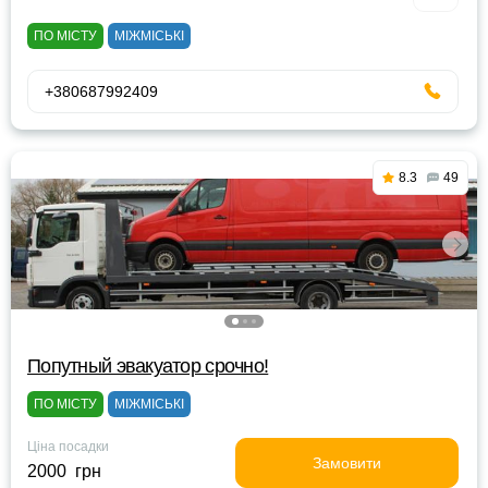
ПО МІСТУ
МІЖМІСЬКІ
+380687992409
8.3
49
Попутный эвакуатор срочно!
ПО МІСТУ
МІЖМІСЬКІ
Ціна посадки
Замовити
2000 грн