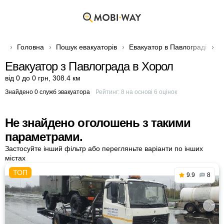
Головна
Пошук евакуаторів
Евакуатор в Павлограді
Е
Евакуатор з Павлограда в Хорол
від 0 до 0 грн
,
308.4 км
Знайдено 0 служб эвакуатора
Рейтинг:
8
на основі
6
оцінок
Не знайдено оголошень з такими
параметрами.
Застосуйте інший фільтр або перегляньте варіанти по інших
містах
9.9
8