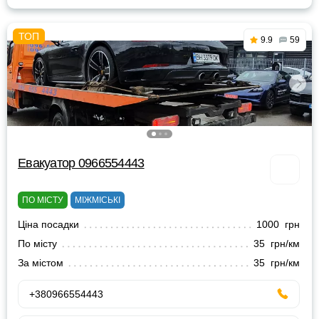
9.9
59
Евакуатор 0966554443
ПО МІСТУ
МІЖМІСЬКІ
Ціна посадки
1000 грн
По місту
35 грн/км
За містом
35 грн/км
+380966554443