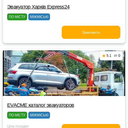
Эвакуатор Харків Express24
ПО МІСТУ
МІЖМІСЬКІ
Замовити
5.1
0
EVACME каталог эвакуаторов
ПО МІСТУ
МІЖМІСЬКІ
Ціна посадки