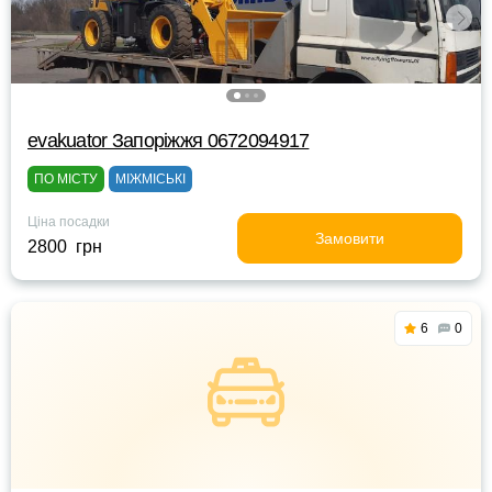
evakuator Запоріжжя 0672094917
ПО МІСТУ
МІЖМІСЬКІ
Ціна посадки
Замовити
2800 грн
6
0