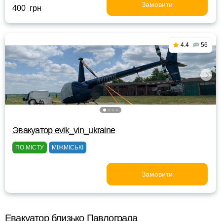
Замовити
400 грн
4.4
56
Эвакуатор evik_vin_ukraine
ПО МІСТУ
МІЖМІСЬКІ
Замовити
Евакуатор близько Павлограда