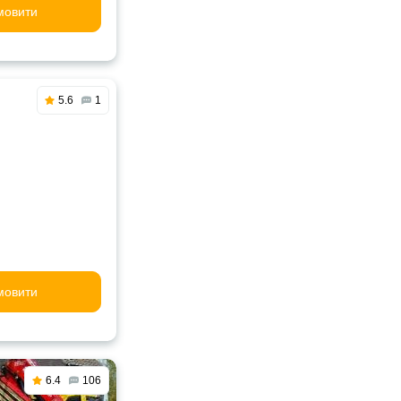
мовити
5.6
1
мовити
6.4
106