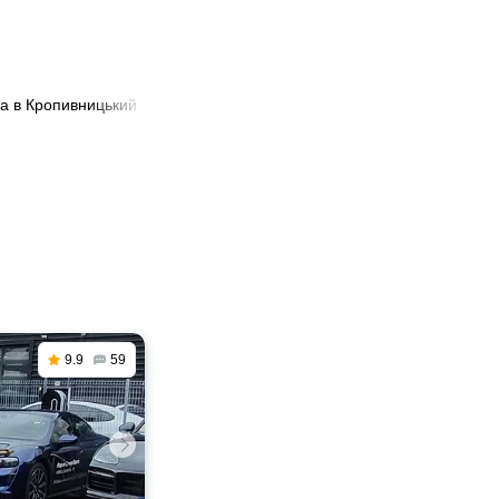
да в Кропивницький
9.9
59