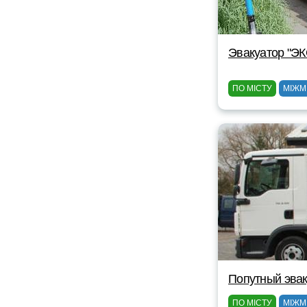
Эвакуатор "Э
ПО МІСТУ
МІЖМ
Попутный эвак
ПО МІСТУ
МІЖМ