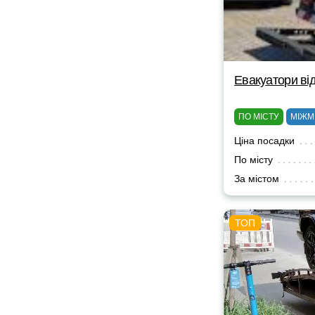
Евакуатори від
ПО МІСТУ
МІЖМ
Ціна посадки
По місту
За містом