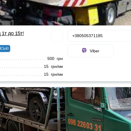
 1т до 15т!
+380505371185
ІСЬКІ
Viber
500 грн
15 грн/км
15 грн/км