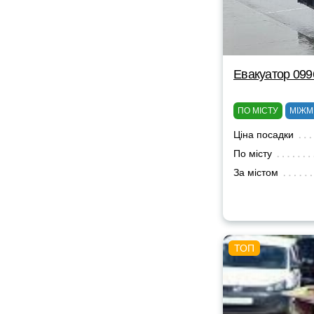
Евакуатор 09
ПО МІСТУ
МІЖМ
Ціна посадки
По місту
За містом