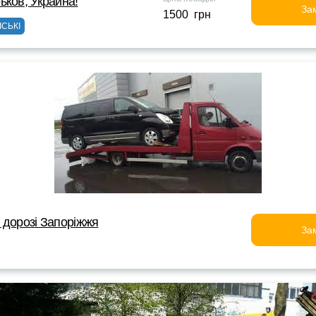
ьков, Украина!
За
1500 грн
ІСЬКІ
 дорозі Запоріжжя
За