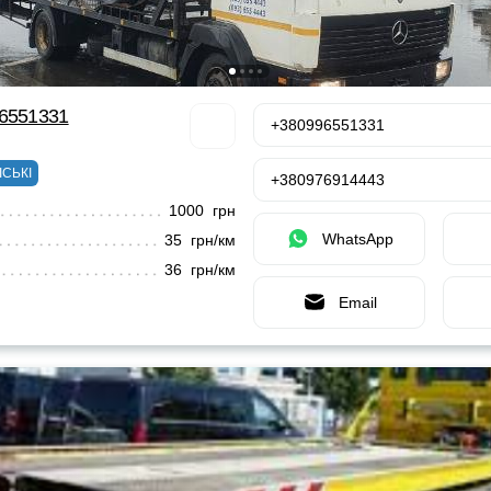
96551331
+380996551331
ІСЬКІ
+380976914443
1000 грн
WhatsApp
35 грн/км
36 грн/км
Email