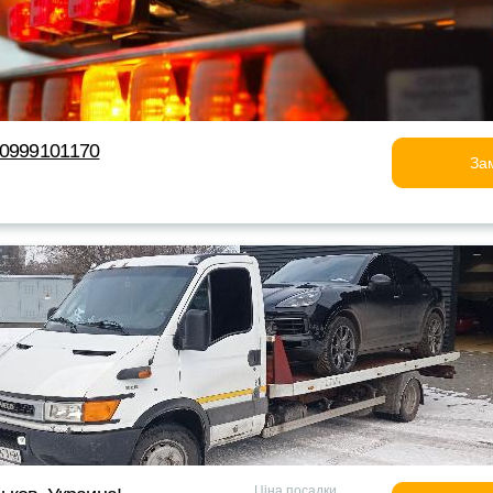
80999101170
За
Ціна посадки