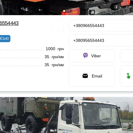
66554443
+380966554443
ІСЬКІ
+380956554443
1000 грн
Viber
35 грн/км
35 грн/км
Email