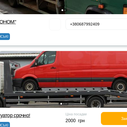
КОНОМ"
+380687992409
ІСЬКІ
Ціна посадки
уатор срочно!
За
2000 грн
ІСЬКІ