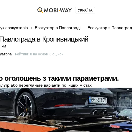
УКРАЇНА
ук евакуаторів
Евакуатор в Павлограді
Евакуатор з Павлогра
 Павлограда в Кропивницький
 км
куатора
Рейтинг:
8
на основі
6
оцінок
о оголошень з такими параметрами.
ільтр або перегляньте варіанти по інших містах