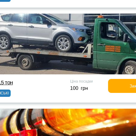
Ціна посадки
15 тон
За
100 грн
ІСЬКІ