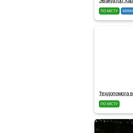
Эвакуатор Хар
ПО МІСТУ
МІЖМ
Техдопомога в
ПО МІСТУ