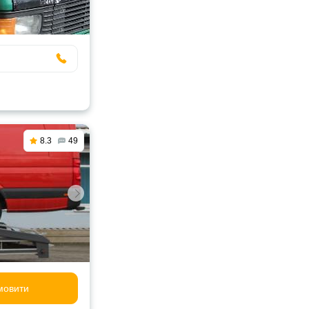
8.3
49
мовити