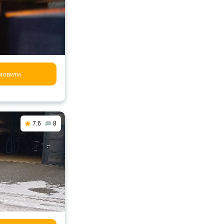
мовити
7.6
8