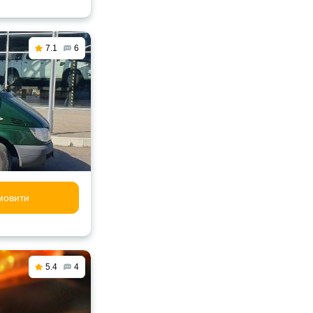
7.1
6
мовити
5.4
4