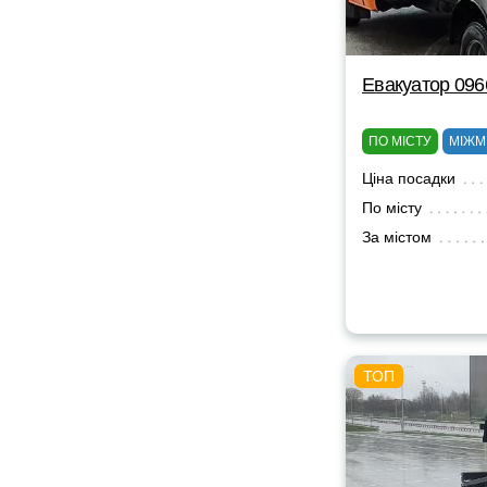
Евакуатор 09
ПО МІСТУ
МІЖМ
Ціна посадки
По місту
За містом