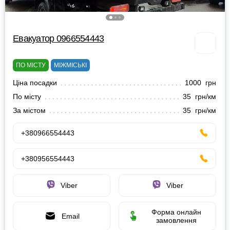
Евакуатор 0966554443
ПО МІСТУ
МІЖМІСЬКІ
Ціна посадки
1000 грн
По місту
35 грн/км
За містом
35 грн/км
+380966554443
+380956554443
Viber
Viber
Форма онлайн
Email
замовлення