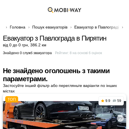
Головна
Пошук евакуаторів
Евакуатор в Павлограді
Е
Евакуатор з Павлограда в Пирятин
від 0 до 0 грн
,
386.2 км
Знайдено 0 служб эвакуатора
Рейтинг:
8
на основі
6
оцінок
Не знайдено оголошень з такими
параметрами.
Застосуйте інший фільтр або перегляньте варіанти по інших
містах
9.9
59