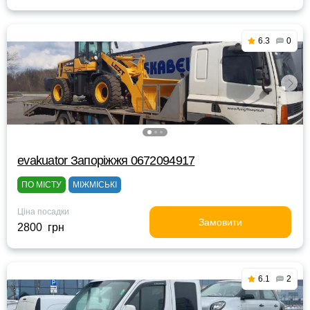
6.3
0
evakuator Запоріжжя 0672094917
ПО МІСТУ
МІЖМІСЬКІ
Ціна посадки
Замовити
2800 грн
6.1
2