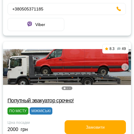
+380505371185
Viber
8.3
49
Попутный эвакуатор срочно!
ПО МІСТУ
МІЖМІСЬКІ
Ціна посадки
Замовити
2000 грн