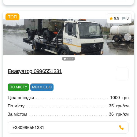
9.9
8
Евакуатор 0996551331
ПО МІСТУ
МІЖМІСЬКІ
Ціна посадки
1000 грн
По місту
35 грн/км
За містом
36 грн/км
+380996551331