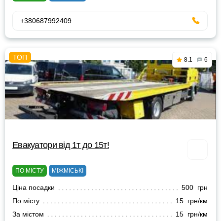
+380687992409
8.1
6
Евакуатори від 1т до 15т!
ПО МІСТУ
МІЖМІСЬКІ
Ціна посадки
500 грн
По місту
15 грн/км
За містом
15 грн/км