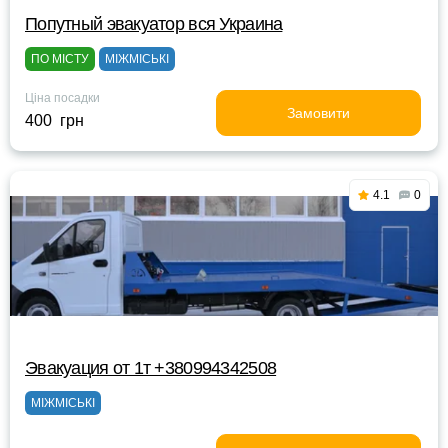
Попутный эвакуатор вся Украина
ПО МІСТУ
МІЖМІСЬКІ
Ціна посадки
Замовити
400 грн
4.1
0
Эвакуация от 1т +380994342508
МІЖМІСЬКІ