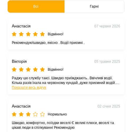
Всі
Гарні
Анастасія
07 червня 2026
Відмінно!
Рекомендую!швидко, якісно . Водії приємні .
Вікторія
05 травня 2025
Відмінно!
Раджу цю службу таксі. Швидко приїжджають.. Ввічливі водії.
Кілька разів їхала на червоному хундай, дуже приємний водій.
Дякую.
Показати весь відгук
Анастасія
02 січня 2025
Нормально
Швидко, комфортно, поїздки веселі Є великі плюси, веселі та
цікаві люди в спілкуванні Рекомендую