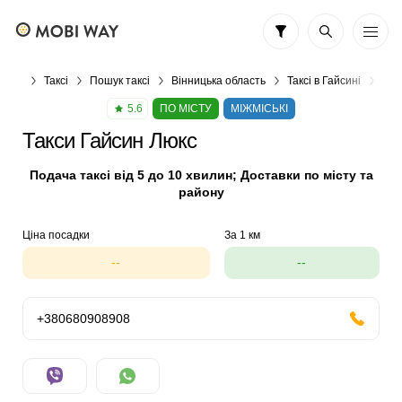
Таксі
Пошук таксі
Вінницька область
Таксі в Гайсині
Так
5.6
ПО МІСТУ
МІЖМІСЬКІ
Такси Гайсин Люкс
Подача таксі від 5 до 10 хвилин; Доставки по місту та
району
Ціна посадки
За 1 км
--
--
+380680908908