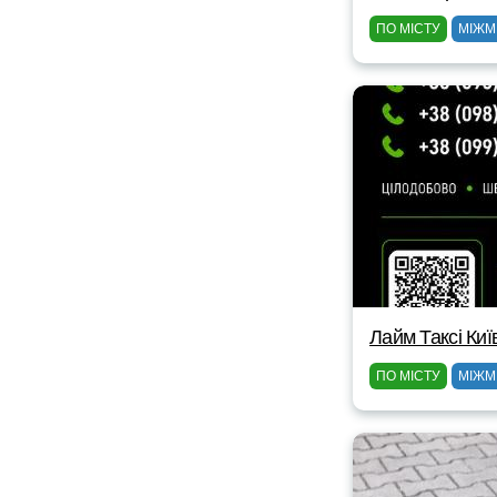
ПО МІСТУ
МІЖМ
Лайм Таксі Киї
ПО МІСТУ
МІЖМ