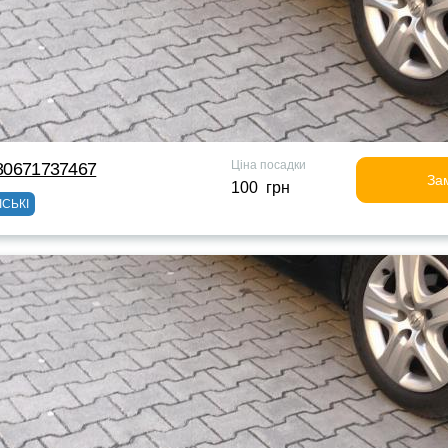
Ціна посадки
380671737467
За
100 грн
ІСЬКІ