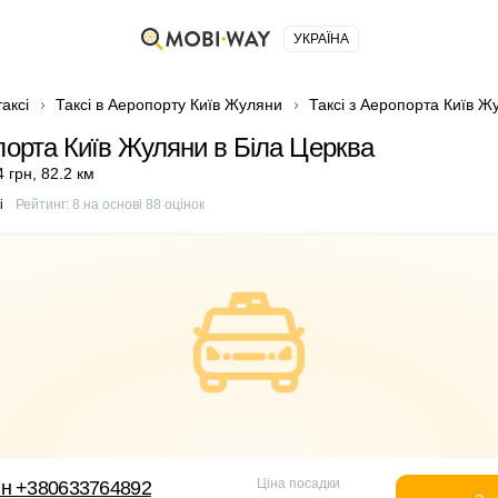
УКРАЇНА
аксі
Таксі в Аеропорту Київ Жуляни
Таксі з Аеропорта Київ Ж
порта Київ Жуляни в Біла Церква
4 грн
,
82.2 км
і
Рейтинг:
8
на основі
88
оцінок
Ціна посадки
йн +380633764892