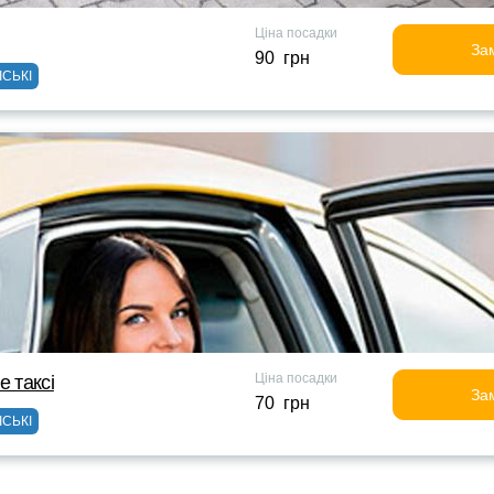
Ціна посадки
За
90 грн
ІСЬКІ
Ціна посадки
е таксi
За
70 грн
ІСЬКІ