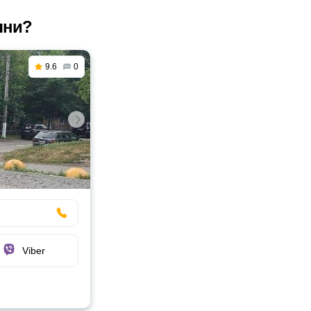
яни?
9.6
0
Viber