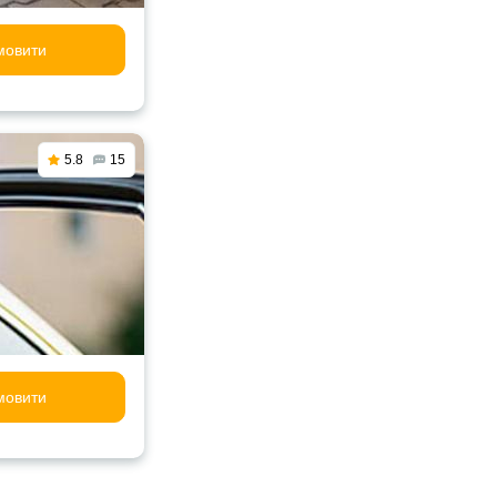
мовити
5.8
15
мовити