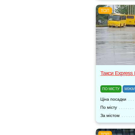
Такси Express
ПО МІСТУ
МІЖМ
Ціна посадки
По місту
За містом