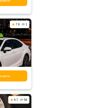
мовити
7.6
1
мовити
6.7
58