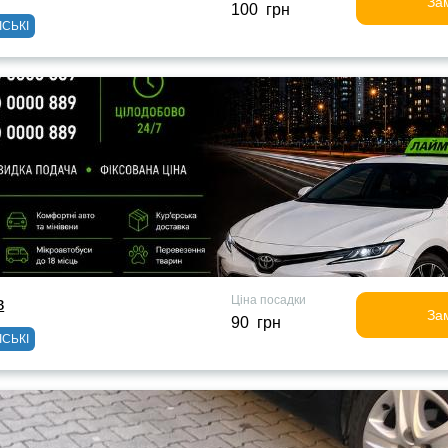
За
100 грн
ІСЬКІ
Ціна посадки
в
За
90 грн
ІСЬКІ