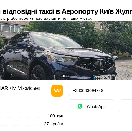
 відповідні таксі в Аеропорту Київ Жул
ільтр або перегляньте варіанти по інших містах
ARKIV Міжміське
+380633094949
WhatsApp
100 грн
27 грн/км