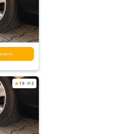
мовити
7.6
2