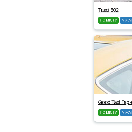
Таксі 502
ПО МІСТУ
МІЖМ
Good Taxi Гарн
ПО МІСТУ
МІЖМ