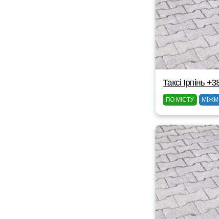
Таксі Ірпінь +
ПО МІСТУ
МІЖМ