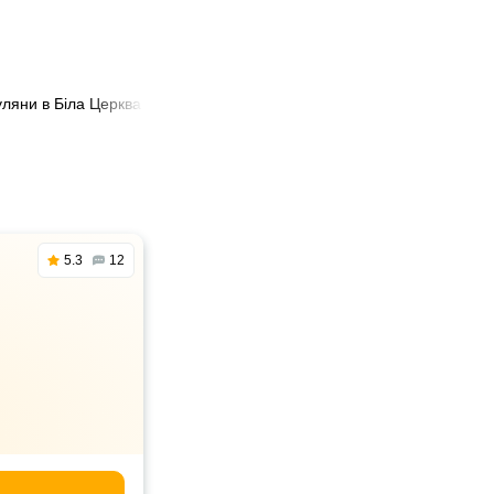
уляни в Біла Церква
5.3
12