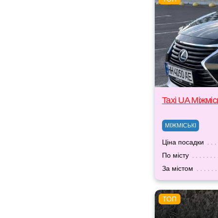
Taxi UA Міжміс
МІЖМІСЬКІ
Ціна посадки
По місту
За містом