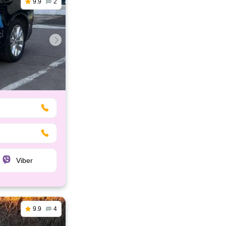
9.9
2
Viber
9.9
4