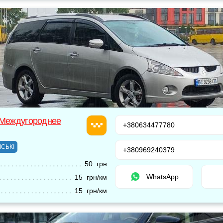
 Междугороднее
+380634477780
ІСЬКІ
+380969240379
50 грн
WhatsApp
15 грн/км
15 грн/км