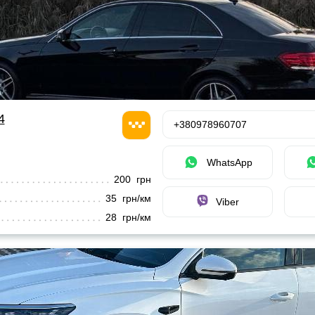
4
+380978960707
WhatsApp
200 грн
35 грн/км
Viber
28 грн/км