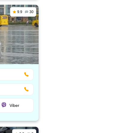
9.9
30
Viber