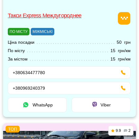
Такси Express Междугороднее
ПО МІСТУ
МІЖМІСЬКІ
Ціна посадки
50 грн
По місту
15 грн/км
За містом
15 грн/км
+380634477780
+380969240379
WhatsApp
Viber
9.9
2