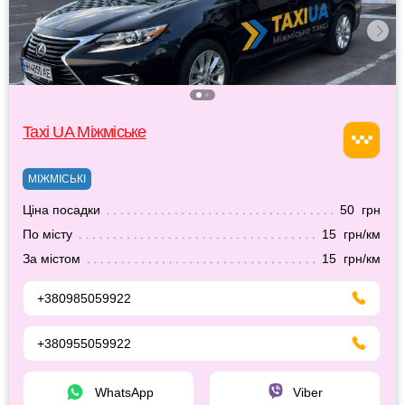
Taxi UA Міжміське
МІЖМІСЬКІ
Ціна посадки
50 грн
По місту
15 грн/км
За містом
15 грн/км
+380985059922
+380955059922
WhatsApp
Viber