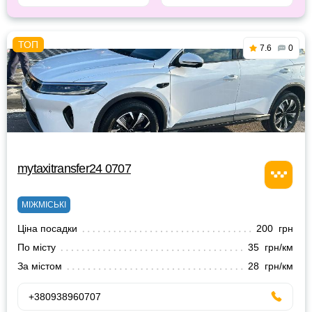
7.6
0
mytaxitransfer24 0707
МІЖМІСЬКІ
Ціна посадки
200 грн
По місту
35 грн/км
За містом
28 грн/км
+380938960707