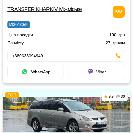
TRANSFER KHARKIV Міжміське
МІЖМІСЬКІ
Ціна посадки
100 грн
По місту
27 грн/км
+380633094949
WhatsApp
Viber
9.9
30