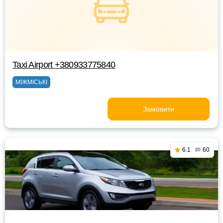
Taxi Airport +380933775840
МІЖМІСЬКІ
Замовити
6.1
60