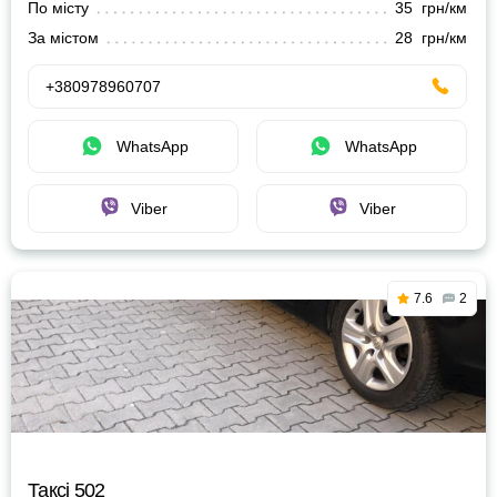
По місту
35 грн/км
За містом
28 грн/км
+380978960707
WhatsApp
WhatsApp
Viber
Viber
7.6
2
Таксі 502