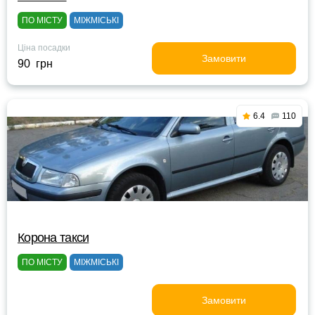
ПО МІСТУ
МІЖМІСЬКІ
Ціна посадки
Замовити
90 грн
6.4
110
Корона такси
ПО МІСТУ
МІЖМІСЬКІ
Замовити