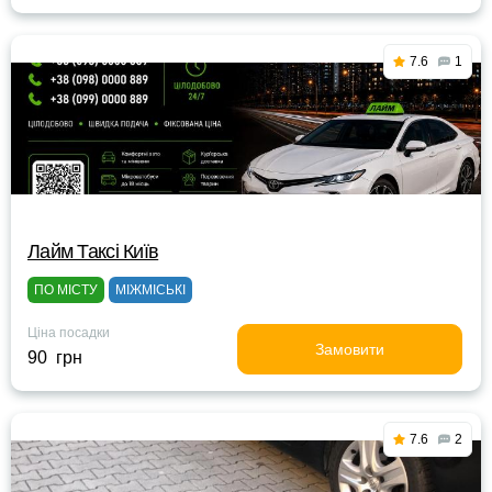
7.6
1
Лайм Таксі Київ
ПО МІСТУ
МІЖМІСЬКІ
Ціна посадки
Замовити
90 грн
7.6
2