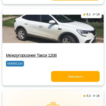
6.1
19
Междугороднее Такси 1208
МІЖМІСЬКІ
Замовити
5.3
16