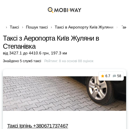
Таксі
Пошук таксі
Таксі в Аеропорту Київ Жуляни
Такс
Таксі з Аеропорта Київ Жуляни в
Степанівка
від 3427.1 до 4410.6 грн
,
197.3 км
Знайдено 5 служб таксі
Рейтинг:
8
на основі
88
оцінок
6.7
58
Таксі Ірпінь +380671737467