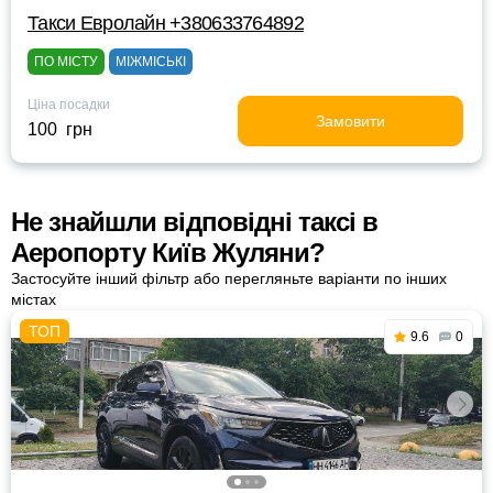
Такси Евролайн +380633764892
ПО МІСТУ
МІЖМІСЬКІ
Ціна посадки
Замовити
100 грн
Не знайшли відповідні таксі в
Аеропорту Київ Жуляни?
Застосуйте інший фільтр або перегляньте варіанти по інших
містах
9.6
0