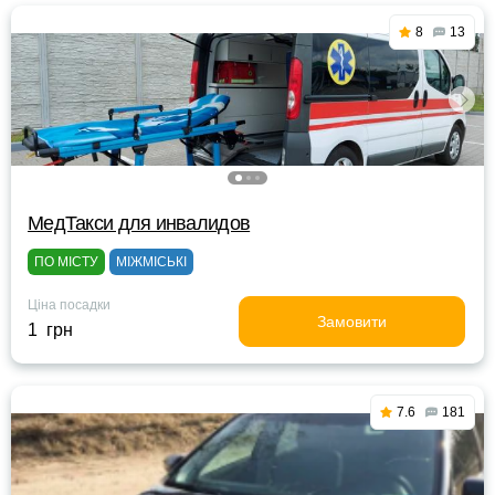
8
13
МедТакси для инвалидов
ПО МІСТУ
МІЖМІСЬКІ
Ціна посадки
Замовити
1 грн
7.6
181