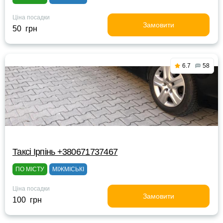
Ціна посадки
Замовити
50 грн
6.7
58
Таксі Ірпінь +380671737467
ПО МІСТУ
МІЖМІСЬКІ
Ціна посадки
Замовити
100 грн