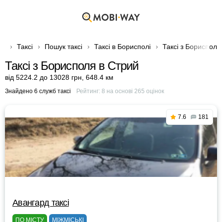
Таксі
Пошук таксі
Таксі в Борисполі
Таксі з Борисполя
Таксі з Борисполя в Стрий
від 5224.2 до 13028 грн
,
648.4 км
Знайдено 6 служб таксі
Рейтинг:
8
на основі
265
оцінок
7.6
181
Авангард таксі
ПО МІСТУ
МІЖМІСЬКІ