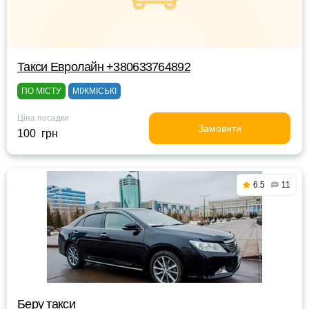
Такси Евролайн +380633764892
ПО МІСТУ
МІЖМІСЬКІ
Ціна посадки
Замовити
100 грн
6.5
11
Беру такси