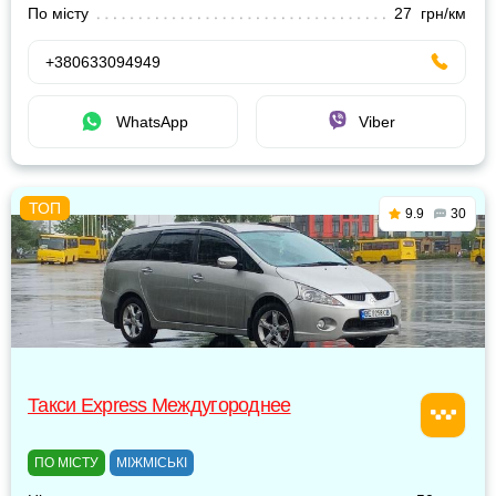
По місту
27 грн/км
+380633094949
WhatsApp
Viber
9.9
30
Такси Express Междугороднее
ПО МІСТУ
МІЖМІСЬКІ