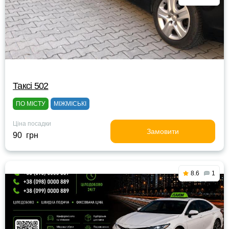
Таксі 502
ПО МІСТУ
МІЖМІСЬКІ
Ціна посадки
Замовити
90 грн
8.6
1