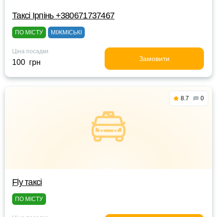
Таксі Ірпінь +380671737467
ПО МІСТУ
МІЖМІСЬКІ
Ціна посадки
Замовити
100 грн
8.7
0
Fly таксі
ПО МІСТУ