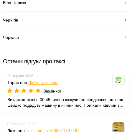
Біла Церква
Чернігів
Черкаси
Останні відгуки про таксі
30 червня 2026
Тарас про
Лайм Таксі Київ
Відмінно!
Викликав таксі о 00:45, чесно кажучи, не сподівався, що так
швидко подадуть машину в нічний час. Приїхали хвилин за
десять. Водій привітний, авто чисте, довіз додому спокійно й
акуратно. Працюють серед ночі, і завжди є кому відповісти
на дзвінок. Дуже задоволений сервісом, дякую Лайм за
02 березня 2026
надійність.
Лілія про
Таксі Ірпінь +380671737467