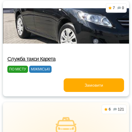
7
0
Служба такси Карета
ПО МІСТУ
МІЖМІСЬКІ
Замовити
6
121