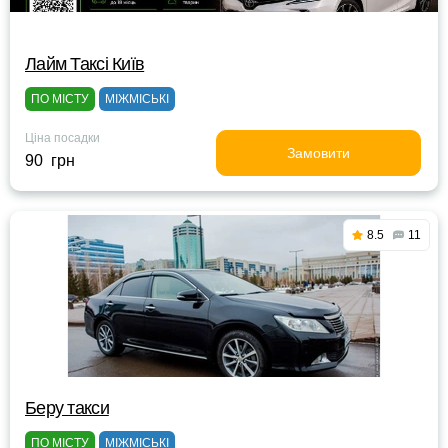
Лайм Таксі Київ
ПО МІСТУ
МІЖМІСЬКІ
Ціна посадки
Замовити
90 грн
8.5
11
Беру такси
ПО МІСТУ
МІЖМІСЬКІ