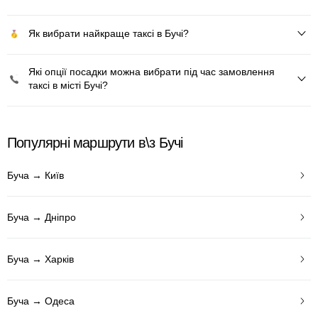
Як вибрати найкраще таксі в Бучі?
Які опції посадки можна вибрати під час замовлення
таксі в місті Бучі?
Популярні маршрути в\з Бучі
Буча → Київ
Буча → Дніпро
Буча → Харків
Буча → Одеса