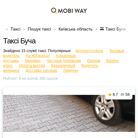
Таксі
Пошук таксі
Київська область
🚕 Таксі Буча
Таксі Буча
Знайдено 15 служб таксі. Популярные:
Круглосуточное
Трезвый
водитель
На ЖД вокзал
Курьерская
доставка
Минивэн
Частные перевозки
Економ
Бизнес
класс
Оплата картой
Безналичный
Водитель
женщина
Доставка топлива
Лимузин
Рейтинг:
8
на основі
386
оцінок
8.7
58