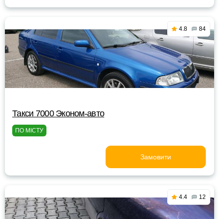
4.8
84
Такси 7000 Эконом-авто
ПО МІСТУ
Замовити
4.4
12