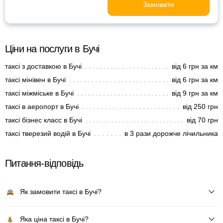
Замовити
Ціни на послуги в Бучі
таксі з доставкою в Бучі
від 6 грн за км
таксі мінівен в Бучі
від 6 грн за км
таксі міжміське в Бучі
від 9 грн за км
таксі в аеропорт в Бучі
від 250 грн
таксі бізнес класс в Бучі
від 70 грн
таксі тверезий водій в Бучі
в 3 рази дорожче лічильника
Питання-відповідь
Як замовити таксі в Бучі?
Яка ціна таксі в Бучі?