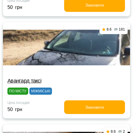
Ціна посадки
Замовити
50 грн
8.6
181
Авангард таксі
ПО МІСТУ
МІЖМІСЬКІ
Ціна посадки
Замовити
50 грн
8.6
2