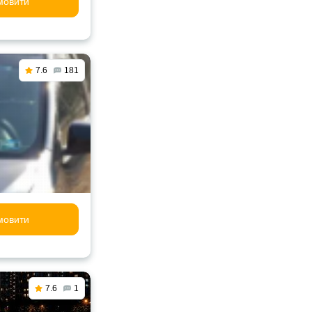
мовити
7.6
181
мовити
7.6
1