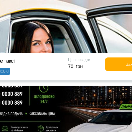
Ціна посадки
е таксi
За
70 грн
ІСЬКІ