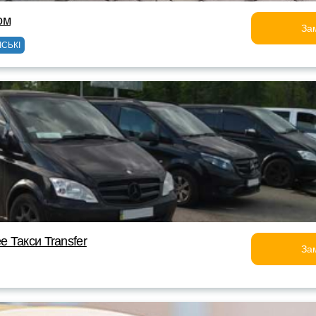
ом
За
ІСЬКІ
 Такси Transfer
За