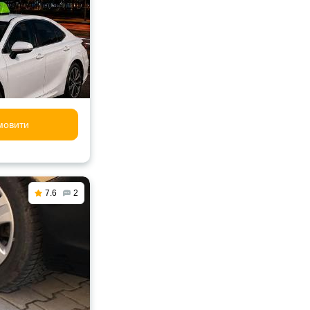
мовити
7.6
2