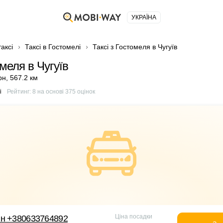
УКРАЇНА
аксі
Таксі в Гостомелі
Таксі з Гостомеля в Чугуїв
омеля в Чугуїв
рн
,
567.2 км
і
Рейтинг:
8
на основі
375
оцінок
Ціна посадки
йн +380633764892