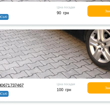
Ціна посадки
За
90 грн
ІСЬКІ
Ціна посадки
380671737467
За
100 грн
ІСЬКІ