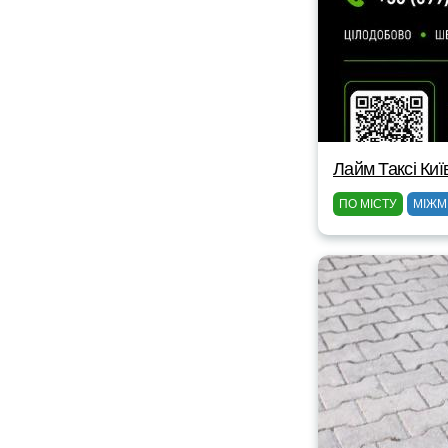
Лайм Таксі Киї
ПО МІСТУ
МІЖМ