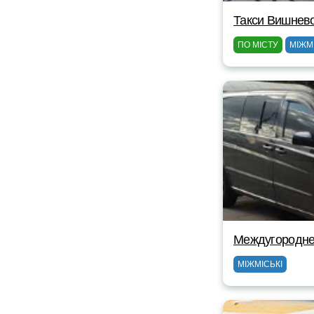
Такси Вишнев
ПО МІСТУ
МІЖМ
Междугороднее
МІЖМІСЬКІ