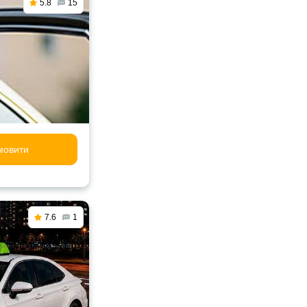
5.8
15
мовити
7.6
1