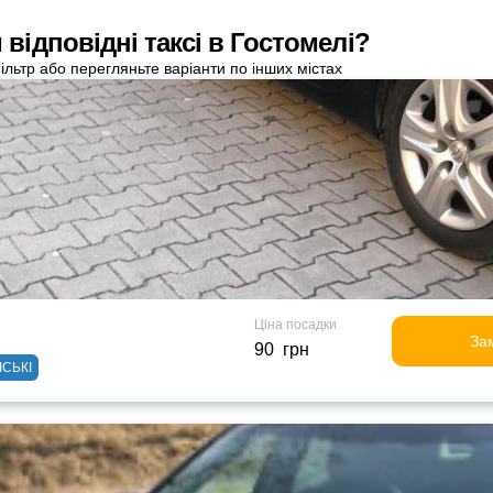
відповідні таксі в Гостомелі?
ільтр або перегляньте варіанти по інших містах
Ціна посадки
За
90 грн
ІСЬКІ