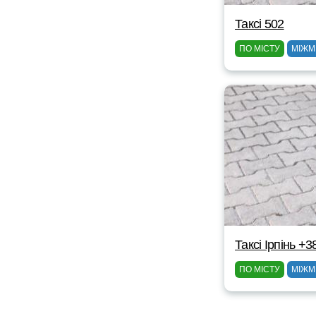
Таксі 502
ПО МІСТУ
МІЖМ
Таксі Ірпінь +
ПО МІСТУ
МІЖМ