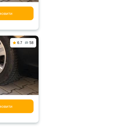
мовити
6.7
58
мовити