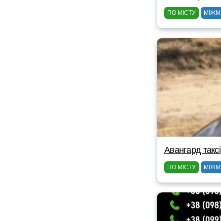
ПО МІСТУ
МІЖМ
Авангард таксі
ПО МІСТУ
МІЖМ