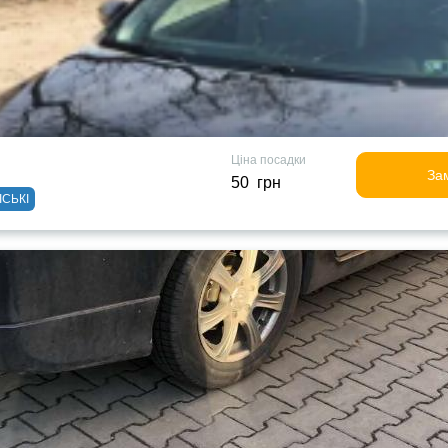
Ціна посадки
За
50 грн
ІСЬКІ