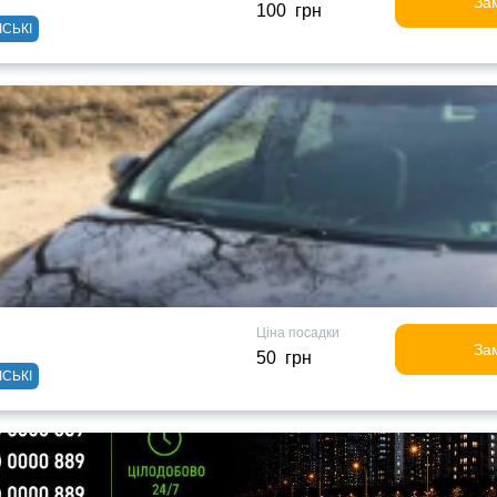
За
100 грн
ІСЬКІ
Ціна посадки
За
50 грн
ІСЬКІ