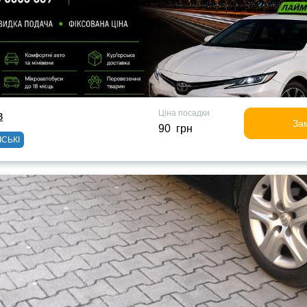
Ціна посадки
в
За
90 грн
ІСЬКІ