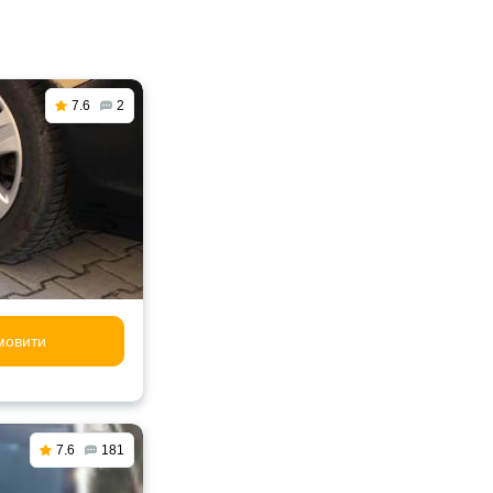
7.6
2
мовити
7.6
181