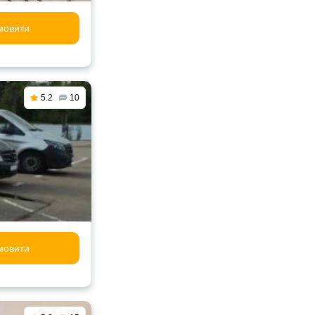
мовити
5.2
10
мовити