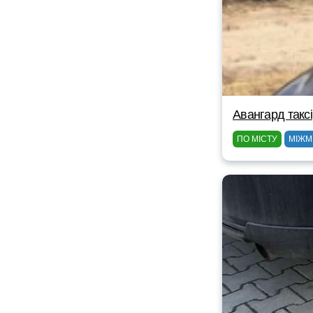
Авангард таксі
ПО МІСТУ
МІЖМ