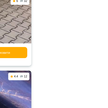
6
32
мовити
4.4
12