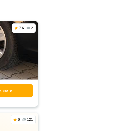
7.6
2
мовити
6
121