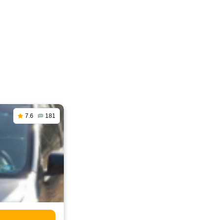
7.6
181