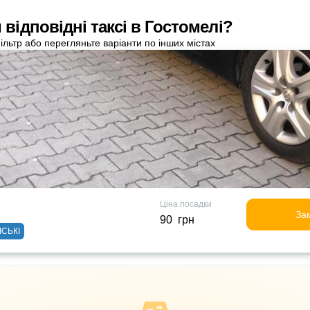
відповідні таксі в Гостомелі?
ільтр або перегляньте варіанти по інших містах
Ціна посадки
За
90 грн
ІСЬКІ