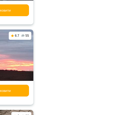
мовити
6.7
55
мовити