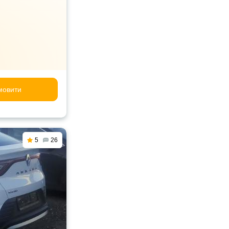
мовити
5
26