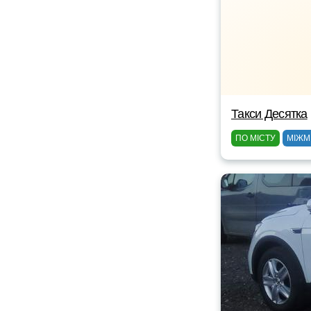
Такси Десятка
ПО МІСТУ
МІЖМ