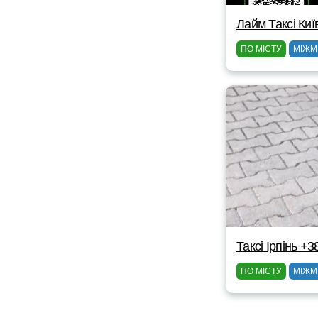
Лайм Таксі Киї
ПО МІСТУ
МІЖМ
Таксі Ірпінь +
ПО МІСТУ
МІЖМ