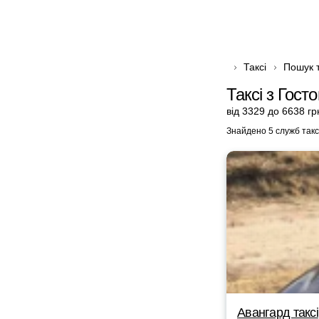
Таксі
Пошук т
Таксі з Гост
від 3329 до 6638 гр
Знайдено 5 служб такс
Авангард таксі