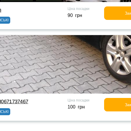
Ціна посадки
в
За
90 грн
ІСЬКІ
Ціна посадки
380671737467
За
100 грн
ІСЬКІ