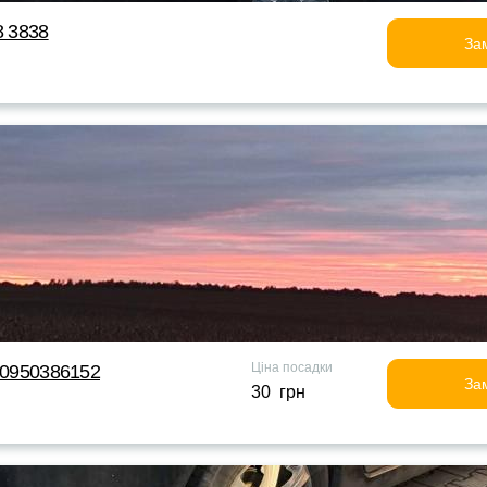
8 3838
За
Ціна посадки
д 0950386152
За
30 грн