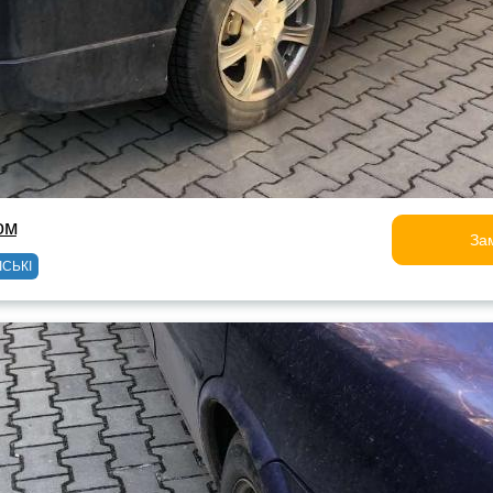
ом
За
ІСЬКІ