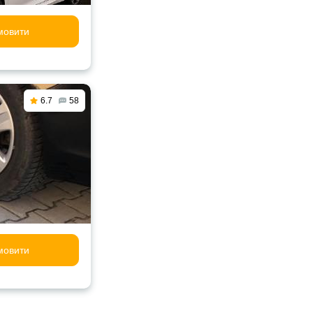
мовити
6.7
58
мовити