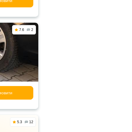
мовити
7.6
2
мовити
5.3
12