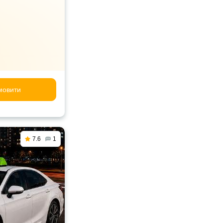
мовити
7.6
1