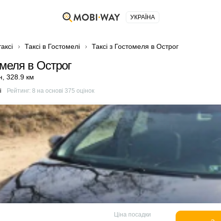
УКРАЇНА
аксі
Таксі в Гостомелі
Таксі з Гостомеля в Острог
омеля в Острог
н
,
328.9 км
і
Рейтинг:
8
на основі
375
оцінок
Ціна посадки