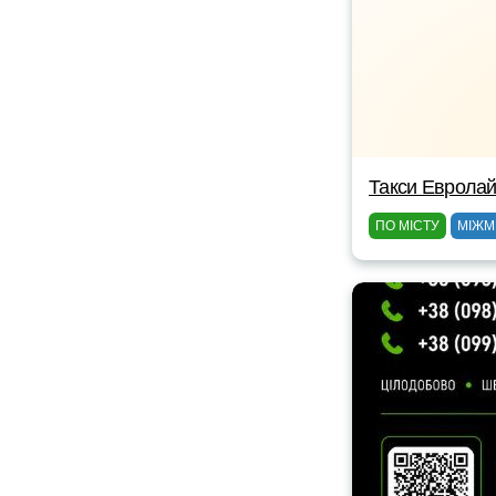
Такси Еврола
ПО МІСТУ
МІЖМ