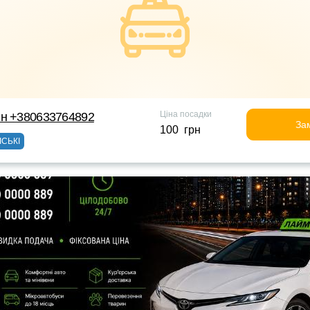
Ціна посадки
йн +380633764892
За
100 грн
ІСЬКІ