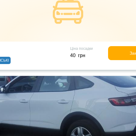
Ціна посадки
За
40 грн
ІСЬКІ