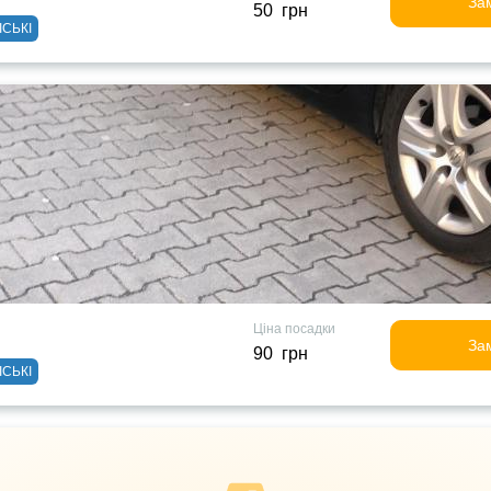
За
50 грн
ІСЬКІ
Ціна посадки
За
90 грн
ІСЬКІ