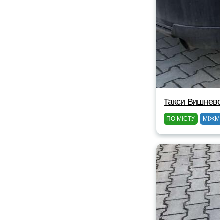
Такси Вишнев
ПО МІСТУ
МІЖМ