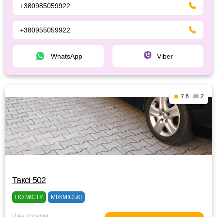
+380985059922
+380955059922
WhatsApp
Viber
7.6
2
Таксі 502
ПО МІСТУ
МІЖМІСЬКІ
Ціна посадки