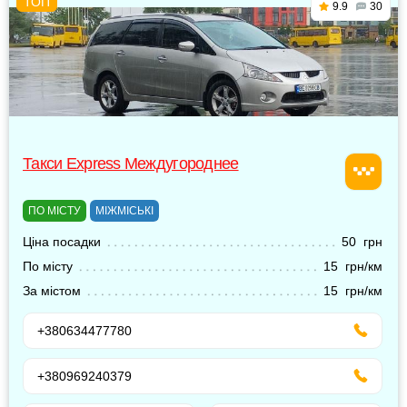
9.9
30
Такси Express Междугороднее
ПО МІСТУ
МІЖМІСЬКІ
Ціна посадки
50 грн
По місту
15 грн/км
За містом
15 грн/км
+380634477780
+380969240379