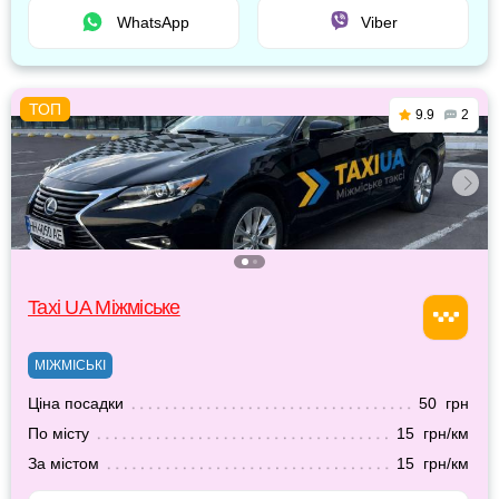
WhatsApp
Viber
9.9
2
Taxi UA Міжміське
МІЖМІСЬКІ
Ціна посадки
50 грн
По місту
15 грн/км
За містом
15 грн/км