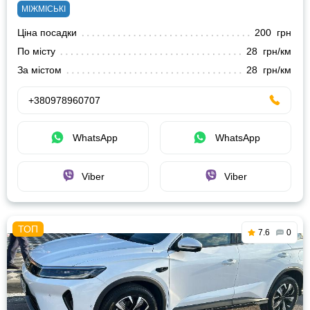
МІЖМІСЬКІ
Ціна посадки
200 грн
По місту
28 грн/км
За містом
28 грн/км
+380978960707
WhatsApp
WhatsApp
Viber
Viber
7.6
0