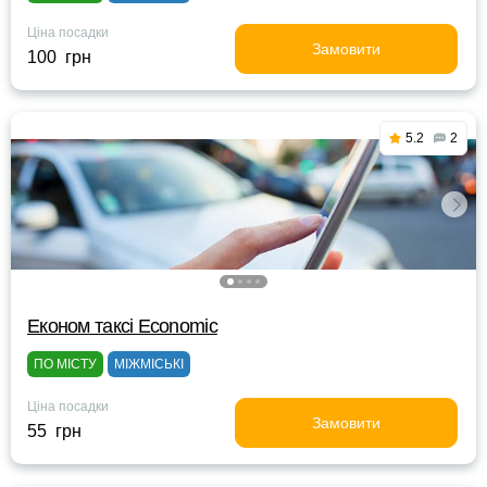
Ціна посадки
Замовити
100 грн
5.2
2
Eконом таксі Economic
ПО МІСТУ
МІЖМІСЬКІ
Ціна посадки
Замовити
55 грн