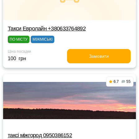
Такси Евролайн +380633764892
ПО МІСТУ
МІЖМІСЬКІ
Ціна посадки
Замовити
100 грн
6.7
55
таксі міжгород 0950386152