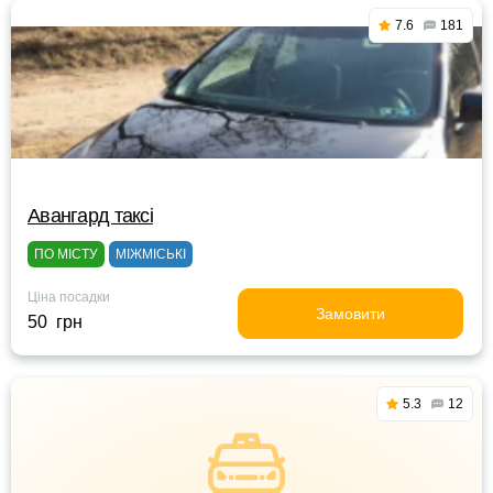
7.6
181
Авангард таксі
ПО МІСТУ
МІЖМІСЬКІ
Ціна посадки
Замовити
50 грн
5.3
12