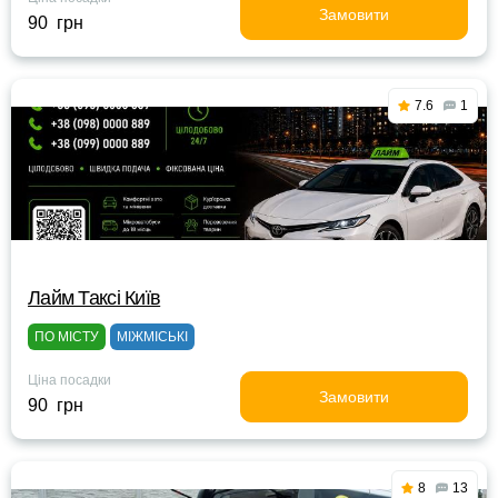
Замовити
90 грн
7.6
1
Лайм Таксі Київ
ПО МІСТУ
МІЖМІСЬКІ
Ціна посадки
Замовити
90 грн
8
13