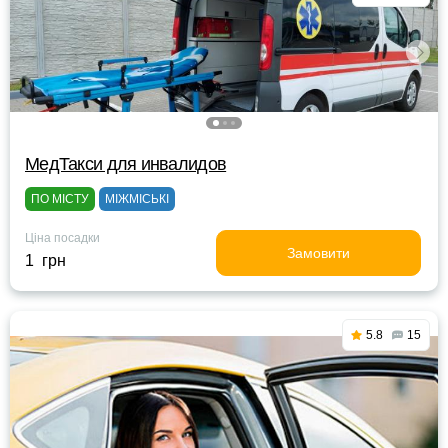
МедТакси для инвалидов
ПО МІСТУ
МІЖМІСЬКІ
Ціна посадки
Замовити
1 грн
5.8
15