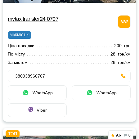
mytaxitransfer24 0707
МІЖМІСЬКІ
Ціна посадки
200 грн
По місту
28 грн/км
За містом
28 грн/км
+380938960707
WhatsApp
WhatsApp
Viber
9.6
0