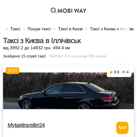
Таксі
Пошук таксі
Таксі в Києві
Таксі з Києва в Іллічівсь
Таксі з Києва в Іллічівськ
від 3992.2 до 14832 грн
,
494.4 км
Знайдено 15 служб таксі
Рейтинг:
9.4
на основі
386
оцінок
9.9
4
Mytaxitransfer24