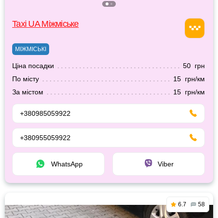
Taxi UA Міжміське
МІЖМІСЬКІ
Ціна посадки
50 грн
По місту
15 грн/км
За містом
15 грн/км
+380985059922
+380955059922
WhatsApp
Viber
6.7
58