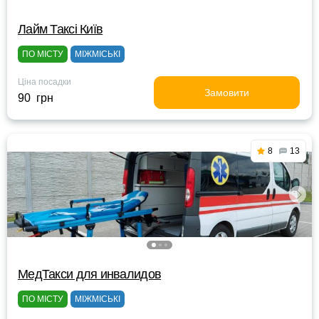
Лайм Таксі Київ
ПО МІСТУ
МІЖМІСЬКІ
Ціна посадки
Замовити
90 грн
8
13
МедТакси для инвалидов
ПО МІСТУ
МІЖМІСЬКІ