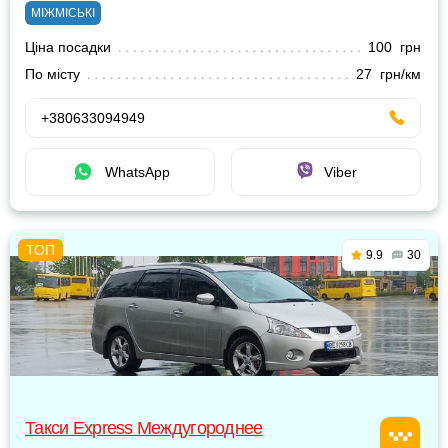
МІЖМІСЬКІ
Ціна посадки
100 грн
По місту
27 грн/км
+380633094949
WhatsApp
Viber
9.9
30
Такси Express Междугороднее