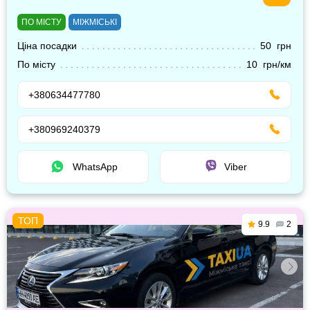
ПО МІСТУ
МІЖМІСЬКІ
Ціна посадки
50 грн
По місту
10 грн/км
+380634477780
+380969240379
WhatsApp
Viber
9.9
2