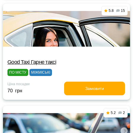
5.8
15
Good Taxi Гарне таксi
ПО МІСТУ
МІЖМІСЬКІ
Ціна посадки
Замовити
70 грн
5.2
2