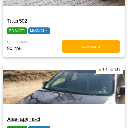
Таксі 502
ПО МІСТУ
МІЖМІСЬКІ
Ціна посадки
Замовити
90 грн
7.6
181
Авангард таксі