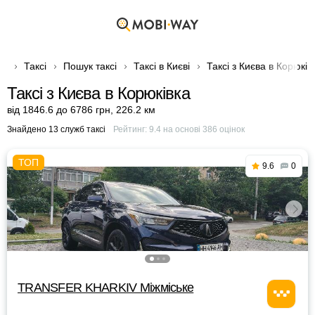
Таксі
Пошук таксі
Таксі в Києві
Таксі з Києва в Корюків
Таксі з Києва в Корюківка
від 1846.6 до 6786 грн
,
226.2 км
Знайдено 13 служб таксі
Рейтинг:
9.4
на основі
386
оцінок
9.6
0
TRANSFER KHARKIV Міжміське