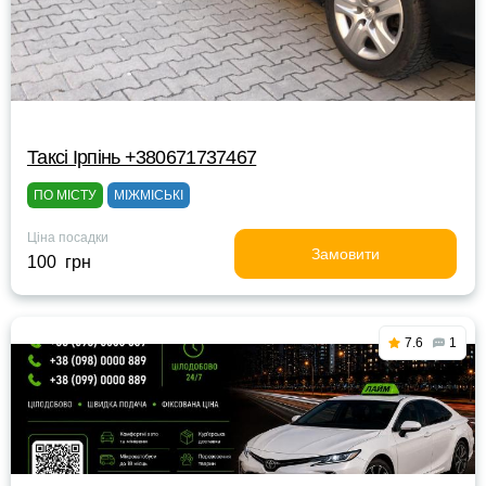
Таксі Ірпінь +380671737467
ПО МІСТУ
МІЖМІСЬКІ
Ціна посадки
Замовити
100 грн
7.6
1