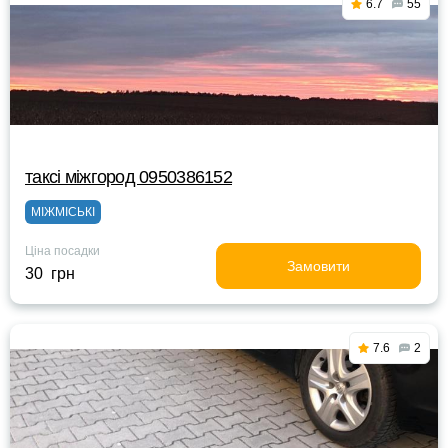
6.7
55
таксі міжгород 0950386152
МІЖМІСЬКІ
Ціна посадки
Замовити
30 грн
7.6
2