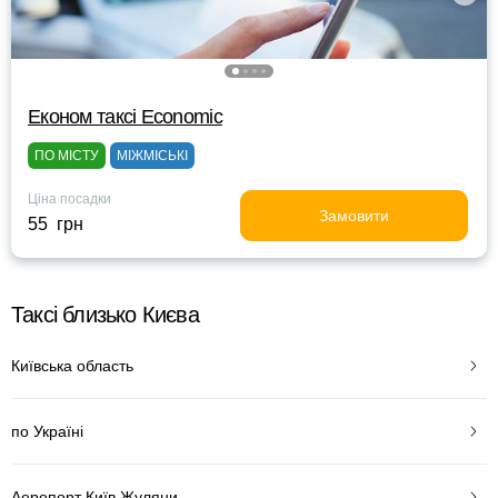
Eконом таксі Economic
ПО МІСТУ
МІЖМІСЬКІ
Ціна посадки
Замовити
55 грн
Таксі близько Києва
Київська область
по Україні
Аеропорт Київ Жуляни