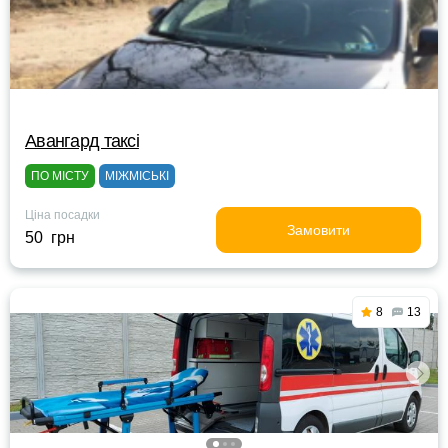
Авангард таксі
ПО МІСТУ
МІЖМІСЬКІ
Ціна посадки
Замовити
50 грн
8
13