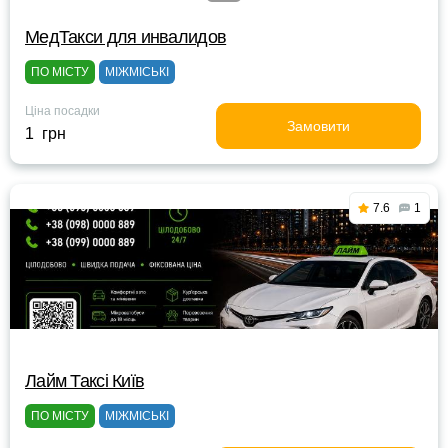
МедТакси для инвалидов
ПО МІСТУ
МІЖМІСЬКІ
Ціна посадки
Замовити
1 грн
7.6
1
Лайм Таксі Київ
ПО МІСТУ
МІЖМІСЬКІ