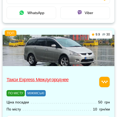
WhatsApp
Viber
9.9
30
Такси Express Междугороднее
ПО МІСТУ
МІЖМІСЬКІ
Ціна посадки
50 грн
По місту
10 грн/км