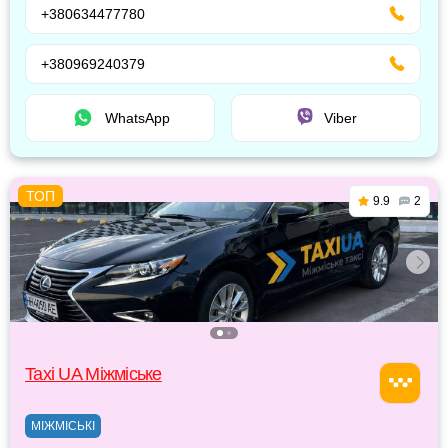
+380634477780
+380969240379
WhatsApp
Viber
9.9
2
Taxi UA Міжміське
МІЖМІСЬКІ