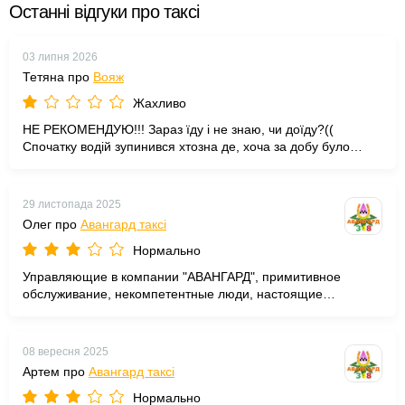
Останні відгуки про таксі
03 липня 2026
Тетяна про
Вояж
Жахливо
НЕ РЕКОМЕНДУЮ!!! Зараз їду і не знаю, чи доїду?((
Спочатку водій зупинився хтозна де, хоча за добу було
написано, що буде біля магазину Рост. Коли бронювала,
сказали, що поставили відмітки на тих місцях, що я хотіла.
Коли прийшла, вони були зайняті і диспетчер сказала, що
29 листопада 2025
треба просити людей пересісти. Не розумію, для чого тоді
Олег про
Авангард таксі
ці відмітки і чому бронь не передають водію??? Прийшлось
сидіти на останніх місцях((( Це якийсь жах! Витрясло всю
Нормально
душу! Якби заздалегідь попередили, що бронь не діє, в
Управляющие в компании "АВАНГАРД", примитивное
житті не поїхала б цією компанією! Шукайте тих
обслуживание, некомпетентные люди, настоящие
перевізників, які відповідають за свої слова!
аферисты, общаются в хамской манере, блокируют ваше
приложение и забирают себе деньги которые находятся на
балансе приложения
08 вересня 2025
Артем про
Авангард таксі
Нормально