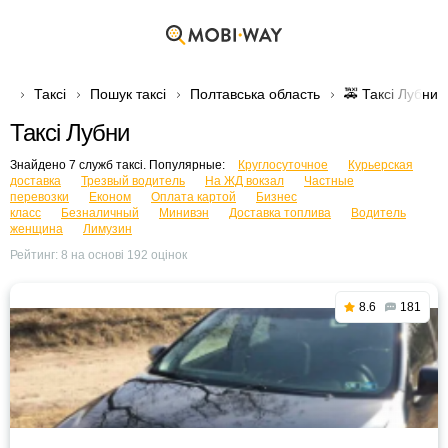
Таксі
Пошук таксі
Полтавська область
🚕 Таксі Лубни
Таксі Лубни
Знайдено 7 служб таксі. Популярные:
Круглосуточное
Курьерская
доставка
Трезвый водитель
На ЖД вокзал
Частные
перевозки
Економ
Оплата картой
Бизнес
класс
Безналичный
Минивэн
Доставка топлива
Водитель
женщина
Лимузин
Рейтинг:
8
на основі
192
оцінок
8.6
181