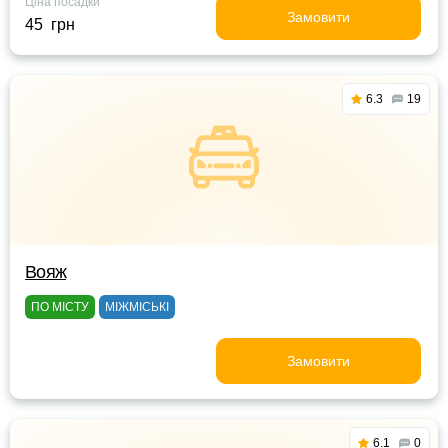
Ціна посадки
Замовити
45 грн
6.3
19
Вояж
ПО МІСТУ
МІЖМІСЬКІ
Замовити
6.1
0