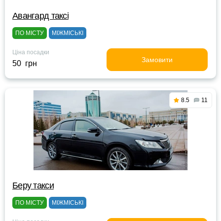
Авангард таксі
ПО МІСТУ
МІЖМІСЬКІ
Ціна посадки
Замовити
50 грн
8.5
11
Беру такси
ПО МІСТУ
МІЖМІСЬКІ