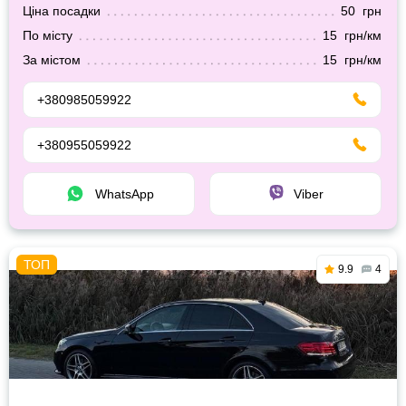
Ціна посадки
50 грн
По місту
15 грн/км
За містом
15 грн/км
+380985059922
+380955059922
WhatsApp
Viber
9.9
4