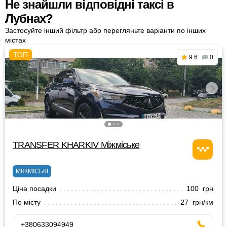
Не знайшли відповідні таксі в
Лубнах?
Застосуйте інший фільтр або перегляньте варіанти по інших
містах
9.6
0
TRANSFER KHARKIV Міжміське
МІЖМІСЬКІ
Ціна посадки
100 грн
По місту
27 грн/км
+380633094949