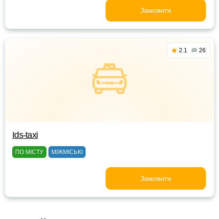
Замовити
2.1
26
Ids-taxi
ПО МІСТУ
МІЖМІСЬКІ
Замовити