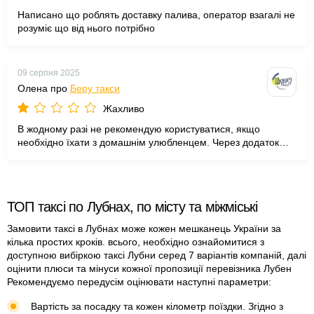
Написано що роблять доставку палива, оператор взагалі не
розуміє що від нього потрібно
09 серпня 2025
Олена про
Беру такси
Жахливо
В жодному разі не рекомендую користуватися, якщо
необхідно їхати з домашнім улюбленцем. Через додаток
замовляла таксі з послугами універсал та перевезення
тварин, в коментарі додала, що їду з собакою. Таксист
відмовився саджати, "бо собака". Операторка підтримки
радісно повідомила, що "вони знають про ситуацію і через
ТОП таксі по Лубнах, по місту та міжміські
10 хвилин буде інше авто", а коли водій "іншого авто" також
відмовився їхати, "бо собака", ця недооператорка вивалила
Замовити таксі в Лубнах може кожен мешканець України за
"ваші проблеми, не вмієте робити замовлення, ідіть
кілька простих кроків. всього, необхідно ознайомитися з
замовляйте деінде". Сервіс - лайно, водії Ford Focus
доступною вибіркою таксі Лубни серед 7 варіантів компаній, далі
КА1482ОО і Skoda Fabia КА4276ВК - м-ки.
оцінити плюси та мінуси кожної пропозиції перевізника Лубен
Рекомендуємо передусім оцінювати наступні параметри:
Вартість за посадку та кожен кілометр поїздки. Згідно з