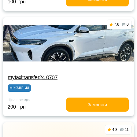
100 грн
7.6
0
mytaxitransfer24 0707
МІЖМІСЬКІ
Ціна посадки
Замовити
200 грн
4.8
11