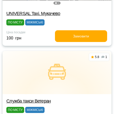
UNIVERSAL Taxi. Мукачево
ПО МІСТУ
МІЖМІСЬКІ
Ціна посадки
Замовити
100 грн
5.8
1
Служба такси Ветеран
ПО МІСТУ
МІЖМІСЬКІ