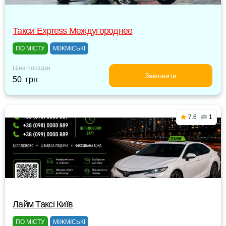
Такси Express Междугороднее
ПО МІСТУ
МІЖМІСЬКІ
Ціна посадки
Замовити
50 грн
7.6
1
Лайм Таксі Київ
ПО МІСТУ
МІЖМІСЬКІ