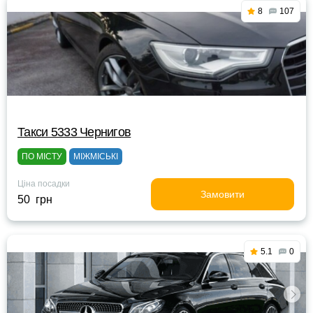
8
107
Такси 5333 Чернигов
ПО МІСТУ
МІЖМІСЬКІ
Ціна посадки
Замовити
50 грн
5.1
0