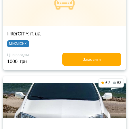
IinterCITY. if. ua
МІЖМІСЬКІ
Ціна посадки
Замовити
1000 грн
6.2
53