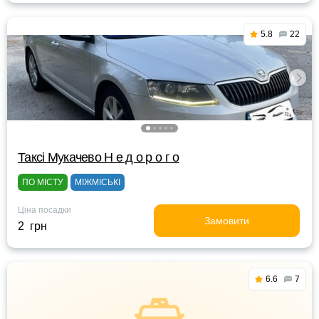
5.8
22
Таксі Мукачево Н е д о р о г о
ПО МІСТУ
МІЖМІСЬКІ
Ціна посадки
Замовити
2 грн
6.6
7