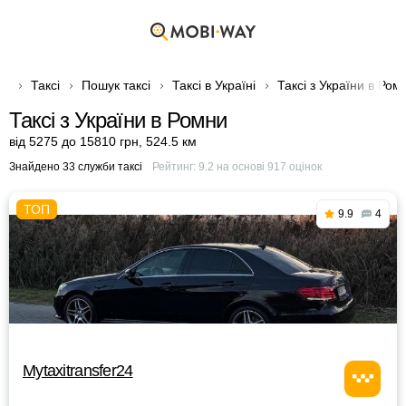
Таксі
Пошук таксі
Таксі в Україні
Таксі з України в Ром
Таксі з України в Ромни
від 5275 до 15810 грн
,
524.5 км
Знайдено 33 служби таксі
Рейтинг:
9.2
на основі
917
оцінок
9.9
4
Mytaxitransfer24