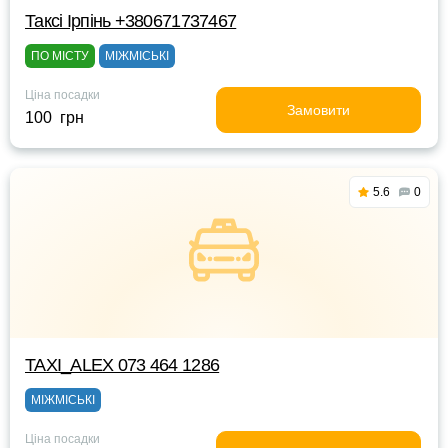
Таксі Ірпінь +380671737467
ПО МІСТУ
МІЖМІСЬКІ
Ціна посадки
Замовити
100 грн
5.6
0
TAXI_ALEX 073 464 1286
МІЖМІСЬКІ
Ціна посадки