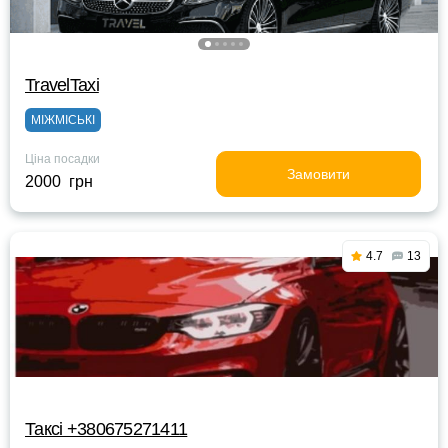
TravelTaxi
МІЖМІСЬКІ
Ціна посадки
Замовити
2000 грн
4.7
13
Таксі +380675271411