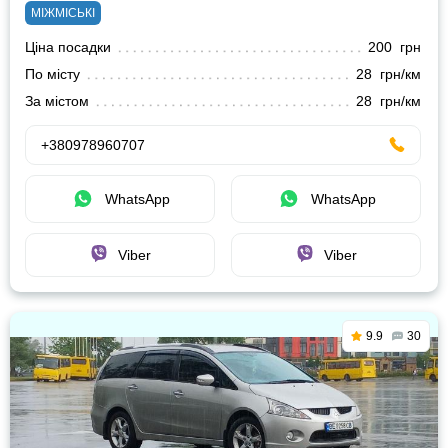
МІЖМІСЬКІ
Ціна посадки
200 грн
По місту
28 грн/км
За містом
28 грн/км
+380978960707
WhatsApp
WhatsApp
Viber
Viber
9.9
30