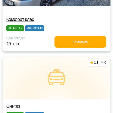
Комфорт клас
ПО МІСТУ
МІЖМІСЬКІ
Ціна посадки
Замовити
40 грн
1.1
0
Синтез