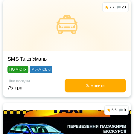
7.7
23
SMS Таксі Умань
ПО МІСТУ
МІЖМІСЬКІ
Ціна посадки
Замовити
75 грн
6.5
0