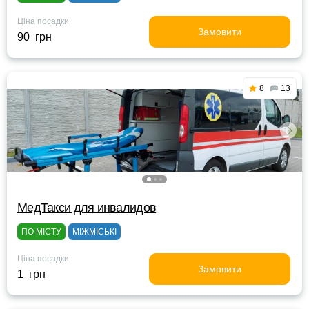
Ціна посадки
Замовити
90 грн
8
13
МедТакси для инвалидов
ПО МІСТУ
МІЖМІСЬКІ
Ціна посадки
Замовити
1 грн