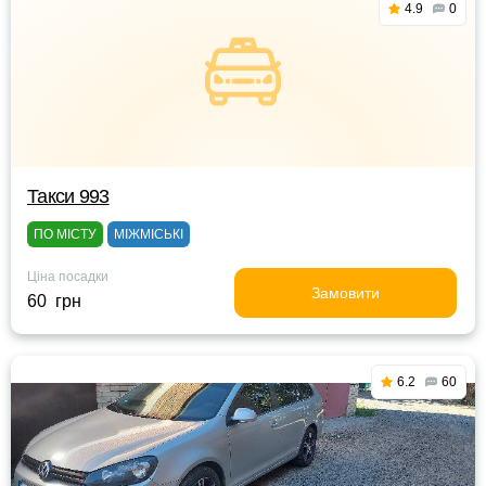
4.9
0
Такси 993
ПО МІСТУ
МІЖМІСЬКІ
Ціна посадки
Замовити
60 грн
6.2
60