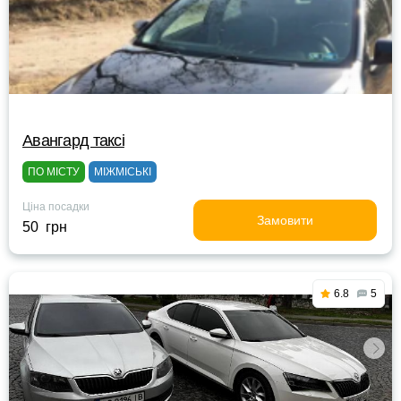
Авангард таксі
ПО МІСТУ
МІЖМІСЬКІ
Ціна посадки
Замовити
50 грн
6.8
5