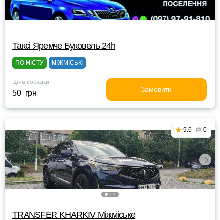
Таксі Яремче Буковель 24h
ПО МІСТУ
МІЖМІСЬКІ
Ціна посадки
Замовити
50 грн
9.6
0
TRANSFER KHARKIV Міжміське