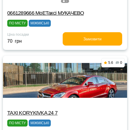
0661289666 MоЕТаксі МУКАЧЕВО
ПО МІСТУ
МІЖМІСЬКІ
Ціна посадки
Замовити
70 грн
5.6
0
TAXI KORYKIVKA 24 7
ПО МІСТУ
МІЖМІСЬКІ