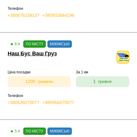
Телефон
+380675238127
+380933664196
8.9
ПО МІСТУ
МІЖМІСЬКІ
Наш Бус Ваш Груз
Ціна посадки
За 1 км
1200 гривень
1 гривня
Телефон
+380636070077
+380956070077
5.4
ПО МІСТУ
МІЖМІСЬКІ