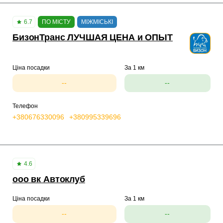
6.7
ПО МІСТУ
МІЖМІСЬКІ
БизонТранс ЛУЧШАЯ ЦЕНА и ОПЫТ
Ціна посадки
За 1 км
--
--
Телефон
+380676330096
+380995339696
4.6
ооо вк Автоклуб
Ціна посадки
За 1 км
--
--