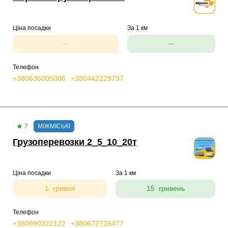
Ціна посадки
За 1 км
--
--
Телефон
+380636005006
+380442229797
7
МІЖМІСЬКІ
Грузоперевозки 2_5_10_20т
Ціна посадки
За 1 км
1 гривня
15 гривень
Телефон
+380990322122
+380672726477