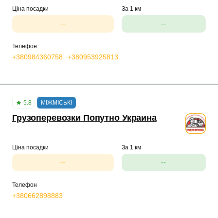
Ціна посадки
За 1 км
--
--
Телефон
+380984360758
+380953925813
5.8
МІЖМІСЬКІ
Грузоперевозки Попутно Украина
Ціна посадки
За 1 км
--
--
Телефон
+380662898883