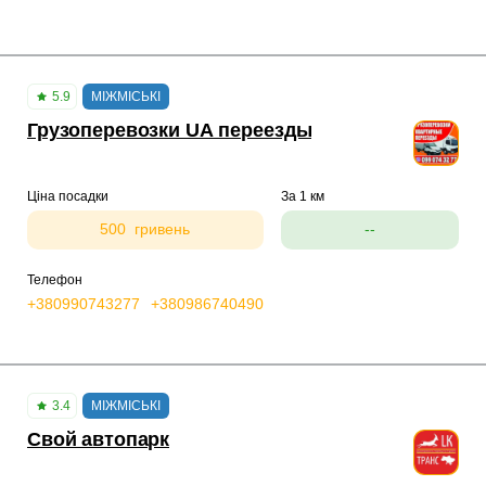
5.9
МІЖМІСЬКІ
Грузоперевозки UA переезды
Ціна посадки
За 1 км
500 гривень
--
Телефон
+380990743277
+380986740490
3.4
МІЖМІСЬКІ
Свой автопарк