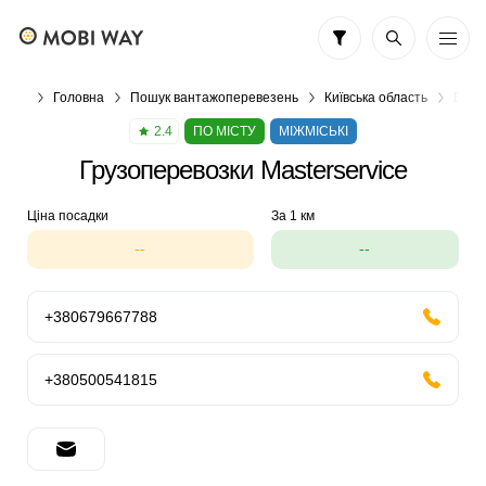
Головна
Пошук вантажоперевезень
Київська область
Вант
2.4
ПО МІСТУ
МІЖМІСЬКІ
Грузоперевозки Masterservice
Ціна посадки
За 1 км
--
--
+380679667788
+380500541815