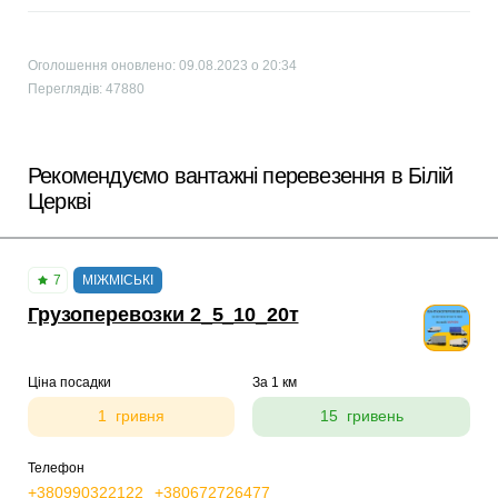
Оголошення оновлено: 09.08.2023 о 20:34
Переглядів: 47880
Рекомендуємо вантажні перевезення в Білій
Церкві
7
МІЖМІСЬКІ
Грузоперевозки 2_5_10_20т
Ціна посадки
За 1 км
1 гривня
15 гривень
Телефон
+380990322122
+380672726477