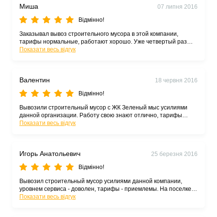
Миша
07 липня 2016
Відмінно!
Заказывал вывоз строительного мусора в этой компании,
тарифы нормальные, работают хорошо. Уже четвертый раз
заказываю. Рекомендую))
Показати весь відгук
Валентин
18 червня 2016
Відмінно!
Вывозили строительный мусор с ЖК Зеленый мыс усилиями
данной организации. Работу свою знают отлично, тарифы
приемлемые, спасибо. Я рекомендую.
Показати весь відгук
Игорь Анатольевич
25 березня 2016
Відмінно!
Вывозил строительный мусор усилиями данной компании,
уровнем сервиса - доволен, тарифы - приемлемы. На поселке
Котовского лучше перевозчика не нашел, так что доволен.
Показати весь відгук
Рекомендую.