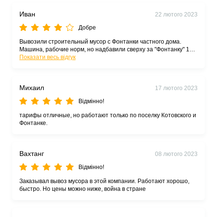
Иван
22 лютого 2023
Добре
Вывозили строительный мусор с Фонтанки частного дома.
Машина, рабочие норм, но надбавили сверху за "Фонтанку" 100
грн
Показати весь відгук
Михаил
17 лютого 2023
Відмінно!
тарифы отличные, но работают только по поселку Котовского и
Фонтанке.
Вахтанг
08 лютого 2023
Відмінно!
Заказывал вывоз мусора в этой компании. Работают хорошо,
быстро. Но цены можно ниже, война в стране