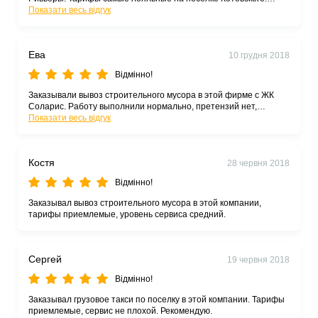
Уровень сервиса приемлемый. Рекомендую.
Показати весь відгук
Ева
10 грудня 2018
Відмінно!
Заказывали вывоз строительного мусора в этой фирме с ЖК
Соларис. Работу выполнили нормально, претензий нет,
тарифы - лояльные. Рекомендую.
Показати весь відгук
Костя
28 червня 2018
Відмінно!
Заказывал вывоз строительного мусора в этой компании,
тарифы приемлемые, уровень сервиса средний.
Сергей
19 червня 2018
Відмінно!
Заказывал грузовое такси по поселку в этой компании. Тарифы
приемлемые, сервис не плохой. Рекомендую.