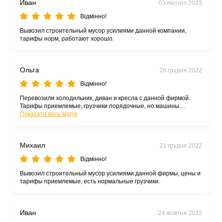
Иван
03 лютого 2023
Відмінно!
Вывозил строительный мусор усилиями данной компании,
тарифы норм, работают хорошо.
Ольга
26 грудня 2022
Відмінно!
Перевозили холодильник, диван и кресла с данной фирмой.
Тарифы приемлемые, грузчики порядочные, но машины
ограниченной высоты ... только газели. Холодильник стоя еле
Показати весь відгук
вошел.
Михаил
21 грудня 2022
Відмінно!
Вывозил строительный мусор усилиями данной фирмы, цены и
тарифы приемлемые, есть нормальные грузчики.
Иван
24 жовтня 2022