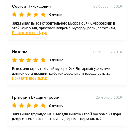
Сергей Николаевич
09 березня 2016
Відмінно!
Заказывал вывоз строительного мусора с ЖК Суворовский в
этой компании, приехали вовремя, мусор убрали, погрузили,
вывезли. Тариф по вывозу строительного мусора нормальный.
Показати весь відгук
Спасибо
Наталья
03 березня 2016
Відмінно!
Вывозили строительный мусор с ЖК Янтарный усилиями
данной организации, работой довольна, в городе есть и
дешевле перевозчики но на поселке Котовского ниже этих не
Показати весь відгук
нашла.
Григорий Владимирович
25 лютого 2016
Відмінно!
Заказывал грузовую машину для вывоза строй мусора с Кадора
(Марсельская) Цена отличная, сервис - нормальный.