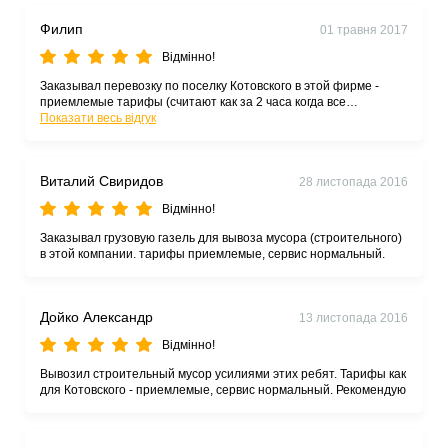
Филип
01 травня 2017
Відмінно!
Заказывал перевозку по поселку Котовского в этой фирме -
приемлемые тарифы (считают как за 2 часа когда все
остальные перевозчики поселок Котовского дискриминируют и
Показати весь відгук
считают за 3 часа)
Виталий Свиридов
28 листопада 2016
Відмінно!
Заказывал грузовую газель для вывоза мусора (строительного)
в этой компании. тарифы приемлемые, сервис нормальный.
Дойко Александр
13 листопада 2016
Відмінно!
Вывозил строительный мусор усилиями этих ребят. Тарифы как
для Котовского - приемлемые, сервис нормальный. Рекомендую