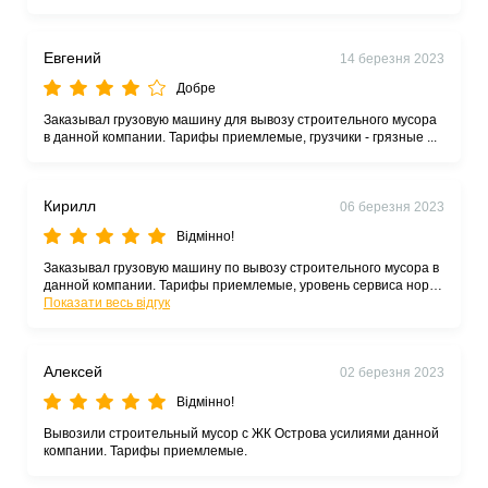
Евгений
14 березня 2023
Добре
Заказывал грузовую машину для вывозу строительного мусора
в данной компании. Тарифы приемлемые, грузчики - грязные ...
Кирилл
06 березня 2023
Відмінно!
Заказывал грузовую машину по вывозу строительного мусора в
данной компании. Тарифы приемлемые, уровень сервиса норм.
Рекомендую.
Показати весь відгук
Алексей
02 березня 2023
Відмінно!
Вывозили строительный мусор с ЖК Острова усилиями данной
компании. Тарифы приемлемые.