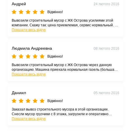
Андрей
24 лютого 2016
Відмінно!
Вывозили строительный мусор с ЖК Острова усилиями этой
компании. Скажу так: цена приемлемая, сервис нормальный. На
поселке дешевле машины не нашел.
Показати весь відгук
Людмила Андреевна
08 лютого 2016
Відмінно!
Вывозили строительный мусор с ЖК Острова через данную
организацию. Машина приехала нормальная газель (большая)
мусор загрузили их грузчики. Цены приемлемые но не низкие. В
Показати весь відгук
городе берут за эту услугу дешевле но поскольку на поселок
они ехать не хотят то эти ребята здесь реально самые
дешевые
Даниил
05 лютого 2016
Відмінно!
Заказал вывоз строительного мусора в этой организации.
Снесли мусор грузчики с 8 этажа, загрузили и оперативно
вывезли. Тарифы низкие. Так держать.
Показати весь відгук