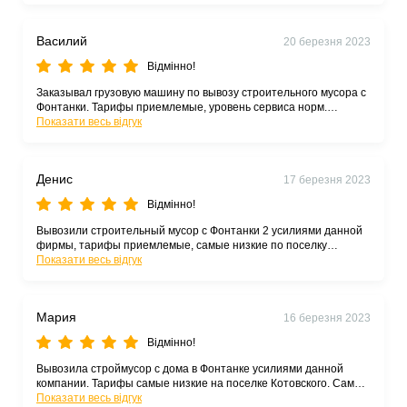
Василий
20 березня 2023
Відмінно!
Заказывал грузовую машину по вывозу строительного мусора с
Фонтанки. Тарифы приемлемые, уровень сервиса норм.
Рекомендую
Показати весь відгук
Денис
17 березня 2023
Відмінно!
Вывозили строительный мусор с Фонтанки 2 усилиями данной
фирмы, тарифы приемлемые, самые низкие по поселку
Котовского
Показати весь відгук
Мария
16 березня 2023
Відмінно!
Вывозила строймусор с дома в Фонтанке усилиями данной
компании. Тарифы самые низкие на поселке Котовского. Самое
Показати весь відгук
главное, что вывозят на свалку - показали пропуск на полигон.