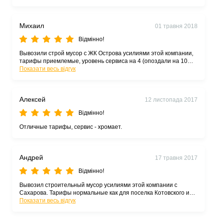
Михаил
01 травня 2018
Відмінно!
Вывозили строй мусор с ЖК Острова усилиями этой компании,
тарифы приемлемые, уровень сервиса на 4 (опоздали на 10
минут) В целом доволен.
Показати весь відгук
Алексей
12 листопада 2017
Відмінно!
Отличные тарифы, сервис - хромает.
Андрей
17 травня 2017
Відмінно!
Вывозил строительный мусор усилиями этой компании с
Сахарова. Тарифы нормальные как для поселка Котовского и
высыпают мусор на свалке, - как положено. рекомендую.
Показати весь відгук