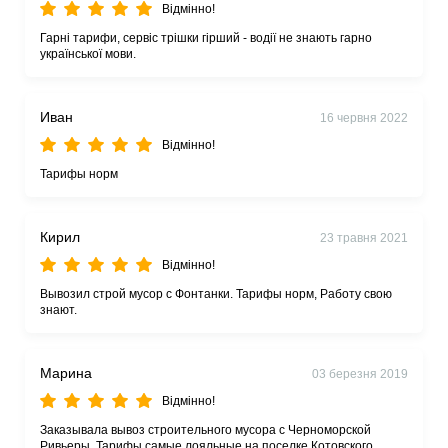
Відмінно!
Гарні тарифи, сервіс трішки гірший - водії не знають гарно
української мови.
Иван
16 червня 2022
Відмінно!
Тарифы норм
Кирил
23 травня 2021
Відмінно!
Вывозил строй мусор с Фонтанки. Тарифы норм, Работу свою
знают.
Марина
03 березня 2019
Відмінно!
Заказывала вывоз строительного мусора с Черноморской
Ривьеры. Тарифы самые лояльные на поселке Котовского.