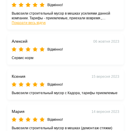
Відмінно!
Вывозили строительный мусор в мешках усилиями данной
компании. Тарифы - приемлемые, приехали вовремя.,
рекомендую.
Показати весь відгук
Алексей
06 жовтня 2023
Відмінно!
Сервис норм
Ксения
15 вересня 2023
Відмінно!
Вывозили строительный мусор с Кадора, тарифы приемлемые
Мария
14 вересня 2023
Відмінно!
Вывозили строительный мусор в мешках (демонтаж стяжки)