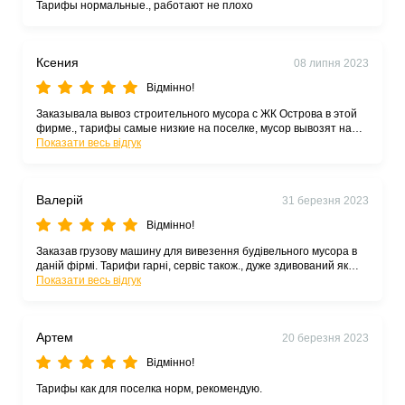
Тарифы нормальные., работают не плохо
Ксения
08 липня 2023
Відмінно!
Заказывала вывоз строительного мусора с ЖК Острова в этой
фирме., тарифы самые низкие на поселке, мусор вывозят на
Показати весь відгук
свалку, что очень радует.
Валерій
31 березня 2023
Відмінно!
Заказав грузову машину для вивезення будівельного мусора в
даній фірмі. Тарифи гарні, сервіс також., дуже здивований як
вантажники перейшли на розмову на українську мову. Молодці.
Показати весь відгук
Рекомендую
Артем
20 березня 2023
Відмінно!
Тарифы как для поселка норм, рекомендую.