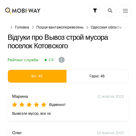
Головна
Пошук вантажоперевезень
Одесская область
Оде
Відгуки про Вывоз строй мусора
поселок Котовского
Рейтинг служби
2.6
Всі: 46
Гарні: 46
Марина
11 жовтня 2023
Відмінно!
Вывезли мусор, все ок
Олег
10 жовтня 2023