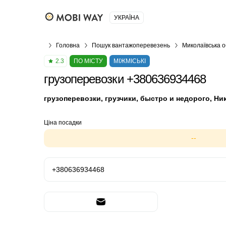
УКРАЇНА
Головна
Пошук вантажоперевезень
Миколаївська о
2.3
ПО МІСТУ
МІЖМІСЬКІ
грузоперевозки +380636934468
грузоперевозки, грузчики, быстро и недорого, Ни
Ціна посадки
--
+380636934468