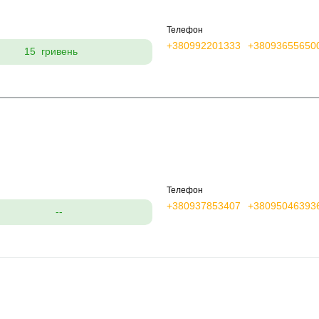
Телефон
+380992201333
+38093655650
15 гривень
Телефон
+380937853407
+38095046393
--