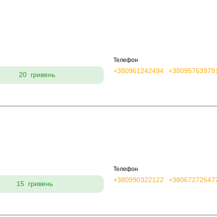
Телефон
+380961242494
+38095763979
20 гривень
Телефон
+380990322122
+38067272647
15 гривень