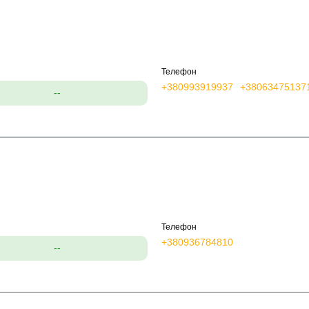
Телефон
+380993919937
+38063475137
--
Телефон
+380936784810
--