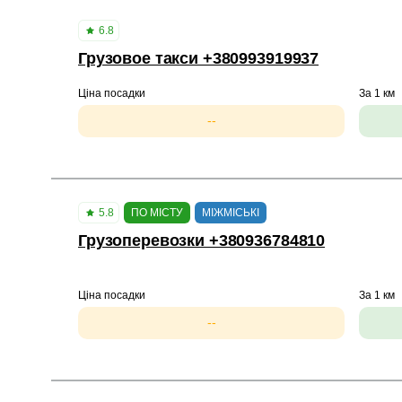
6.8
Грузовое такси +380993919937
Ціна посадки
За 1 км
--
5.8
ПО МІСТУ
МІЖМІСЬКІ
Грузоперевозки +380936784810
Ціна посадки
За 1 км
--