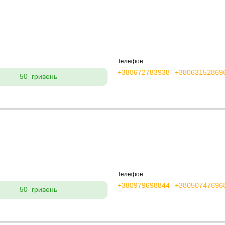
Телефон
+380672783938
+38063152869
50 гривень
Телефон
+380979698844
+38050747696
50 гривень