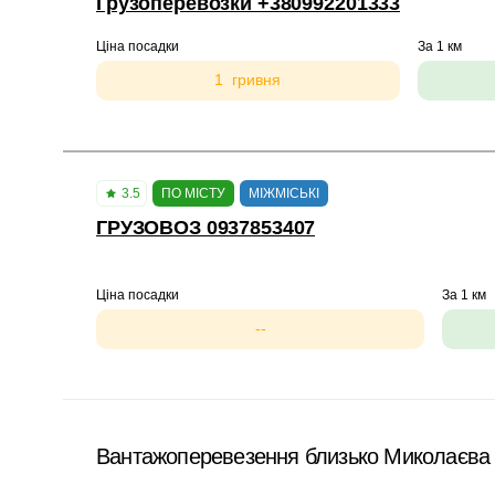
Грузоперевозки +380992201333
Ціна посадки
За 1 км
1 гривня
3.5
ПО МІСТУ
МІЖМІСЬКІ
ГРУЗОВОЗ 0937853407
Ціна посадки
За 1 км
--
Вантажоперевезення близько Миколаєва