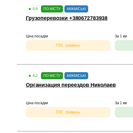
8.8
ПО МІСТУ
МІЖМІСЬКІ
Грузоперевозки +380672783938
Ціна посадки
За 1 км
700 гривень
8.2
ПО МІСТУ
МІЖМІСЬКІ
Организация переездов Николаев
Ціна посадки
За 1 км
700 гривень