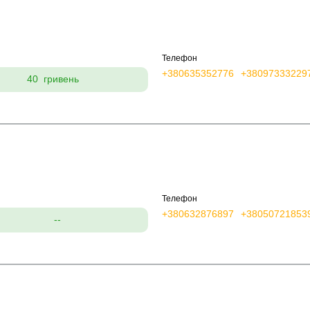
Телефон
+380635352776
+38097333229
40 гривень
Телефон
+380632876897
+38050721853
--