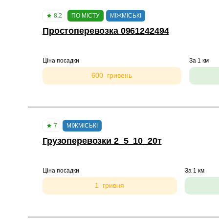
8.2
ПО МІСТУ
МІЖМІСЬКІ
Простоперевозка 0961242494
Ціна посадки
За 1 км
600 гривень
7
МІЖМІСЬКІ
Грузоперевозки 2_5_10_20т
Ціна посадки
За 1 км
1 гривня