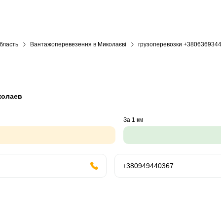
бласть
Вантажоперевезення в Миколаєві
грузоперевозки +380636934
колаев
За 1 км
+380949440367