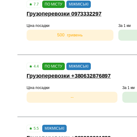
7.7
ПО МІСТУ
МІЖМІСЬКІ
Грузоперевозки 0973332297
Ціна посадки
За 1 км
500 гривень
4.4
ПО МІСТУ
МІЖМІСЬКІ
Грузоперевозки +380632876897
Ціна посадки
За 1 км
--
5.5
МІЖМІСЬКІ