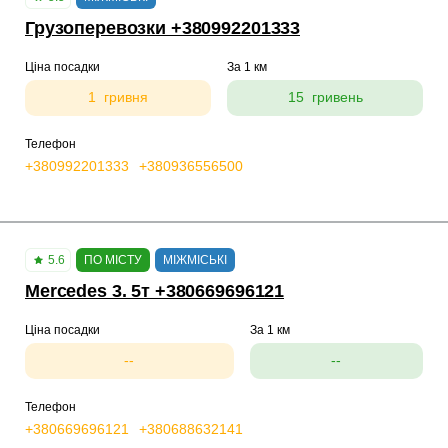
Грузоперевозки +380992201333
Ціна посадки
За 1 км
1 гривня
15 гривень
Телефон
+380992201333
+380936556500
5.6
ПО МІСТУ
МІЖМІСЬКІ
Mercedes 3. 5т +380669696121
Ціна посадки
За 1 км
--
--
Телефон
+380669696121
+380688632141