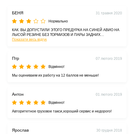
БЕНЯ
31 травня 2020
Нормально
КАК. ВЫ ДОПУСТИЛИ ЭТОГО ПРЕДУРКА НА СИНЕЙ АВИО НА
ЛЫСОЙ РЕЗИНЕ БЕЗ ТОРМИЗОВ И ПАРЫ ЗАДНИХ
КОЛЕС??????????ШО ЗА ШАРАГИНА КОНТОРА КУДА
Показати весь відгук
СМОТРИТ ПОЛИЦЫЯ?????????
Птр
07 лютого 2019
Відмінно!
Мы оцениваем их работу на 12 баллов не меньше!
Антон
01 лютого 2019
Відмінно!
Авторитетное грузовое такси,хороший сервис и недорого!
Ярослав
30 грудня 2018