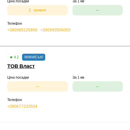
Ціна посадки
За 1 км
1 гривня
--
Телефон
+380989125899
+380993506003
4.2
МІЖМІСЬКІ
ТОВ Власт
Ціна посадки
За 1 км
--
--
Телефон
+380677233504