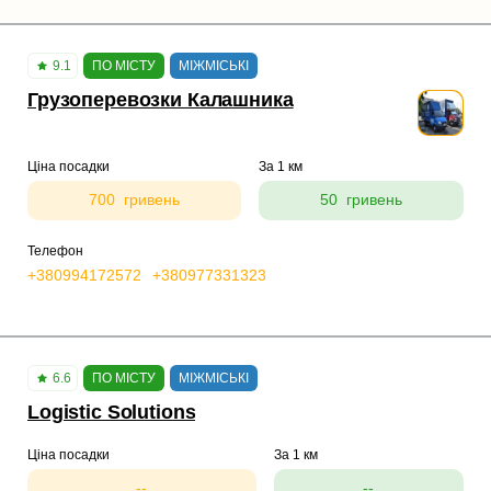
9.1
ПО МІСТУ
МІЖМІСЬКІ
Грузоперевозки Калашника
Ціна посадки
За 1 км
700 гривень
50 гривень
Телефон
+380994172572
+380977331323
6.6
ПО МІСТУ
МІЖМІСЬКІ
Logistic Solutions
Ціна посадки
За 1 км
--
--