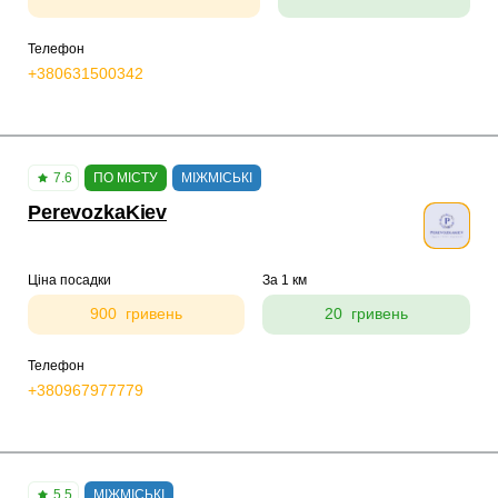
Телефон
+380631500342
7.6
ПО МІСТУ
МІЖМІСЬКІ
PerevozkaKiev
Ціна посадки
За 1 км
900 гривень
20 гривень
Телефон
+380967977779
5.5
МІЖМІСЬКІ