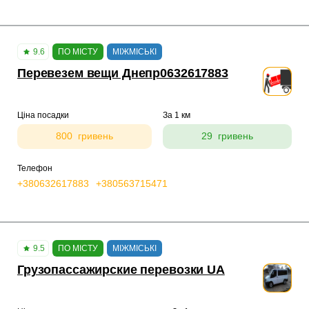
9.6
ПО МІСТУ
МІЖМІСЬКІ
Перевезем вещи Днепр0632617883
Ціна посадки
За 1 км
800 гривень
29 гривень
Телефон
+380632617883
+380563715471
9.5
ПО МІСТУ
МІЖМІСЬКІ
Грузопассажирские перевозки UA