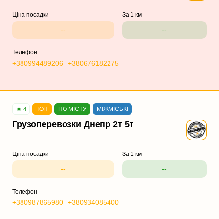
Ціна посадки
За 1 км
--
--
Телефон
+380994489206
+380676182275
4
ТОП
ПО МІСТУ
МІЖМІСЬКІ
Грузоперевозки Днепр 2т 5т
Ціна посадки
За 1 км
--
--
Телефон
+380987865980
+380934085400