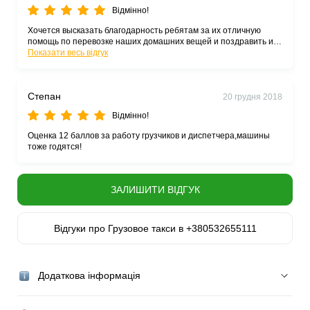
Відмінно!
Хочется высказать благодарность ребятам за их отличную
помощь по перевозке наших домашних вещей и поздравить их
с наступающим Новым Годом!
Показати весь відгук
Степан
20 грудня 2018
Відмінно!
Оценка 12 баллов за работу грузчиков и диспетчера,машины
тоже годятся!
ЗАЛИШИТИ ВІДГУК
Відгуки про Грузовое такси в +380532655111
Додаткова інформація