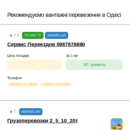
Рекомендуємо вантажні перевезення в Одесі
7.2
ПО МІСТУ
МІЖМІСЬКІ
Сервис Переездов 0987878880
Ціна посадки
За 1 км
--
50 гривень
Телефон
+380987878880
+380667878880
7
МІЖМІСЬКІ
Грузоперевозки 2_5_10_20т