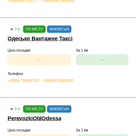
+380990743277
+380986740490
3.8
ПО МІСТУ
МІЖМІСЬКІ
Одеське Вантажне Таксі
Ціна посадки
За 1 км
--
--
Телефон
+380673680330
+380631560330
5.4
ПО МІСТУ
МІЖМІСЬКІ
PerevozkiOblOdessa
Ціна посадки
За 1 км