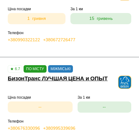
Ціна посадки
За 1 км
1 гривня
15 гривень
Телефон
+380990322122
+380672726477
6.7
ПО МІСТУ
МІЖМІСЬКІ
БизонТранс ЛУЧШАЯ ЦЕНА и ОПЫТ
Ціна посадки
За 1 км
--
--
Телефон
+380676330096
+380995339696