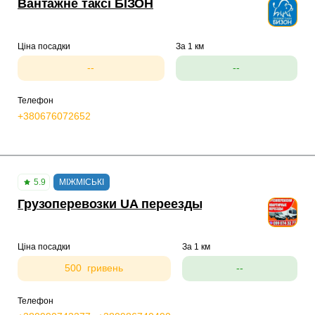
Вантажне таксі БІЗОН
Ціна посадки
За 1 км
--
--
Телефон
+380676072652
5.9
МІЖМІСЬКІ
Грузоперевозки UA переезды
Ціна посадки
За 1 км
500 гривень
--
Телефон