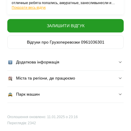
отличные ребята попались, аккуратные, занесливынесли и
цена меня вполне устроила. Всем рекомендую. Спасибо!
Показати весь відгук
ЗАЛИШИТИ ВІДГУК
Відгуки про Грузоперевозки 0961036301
Додаткова інформація
Міста та регіони, де працюємо
Парк машин
Оголошення оновлено: 11.01.2025 о 23:16
Переглядів: 2342