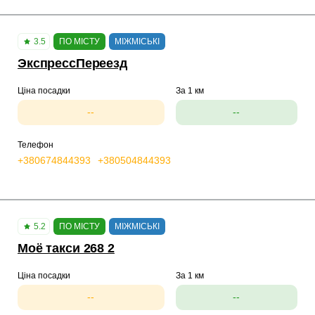
3.5
ПО МІСТУ
МІЖМІСЬКІ
ЭкспрессПереезд
Ціна посадки
За 1 км
--
--
Телефон
+380674844393
+380504844393
5.2
ПО МІСТУ
МІЖМІСЬКІ
Моё такси 268 2
Ціна посадки
За 1 км
--
--