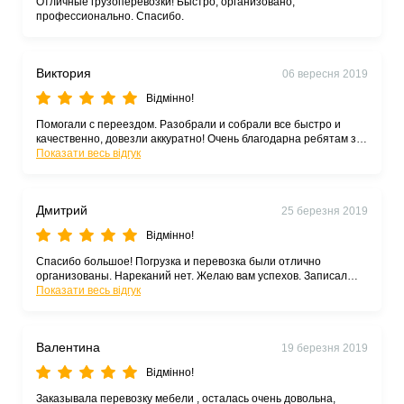
Отличные грузоперевозки! Быстро, организовано,
профессионально. Спасибо.
Виктория
06 вересня 2019
Відмінно!
Помогали с переездом. Разобрали и собрали все быстро и
качественно, довезли аккуратно! Очень благодарна ребятам за
их профессионализм.
Показати весь відгук
Дмитрий
25 березня 2019
Відмінно!
Спасибо большое! Погрузка и перевозка были отлично
организованы. Нареканий нет. Желаю вам успехов. Записал
ваш контакт для друзей или следующего переезда.
Показати весь відгук
Валентина
19 березня 2019
Відмінно!
Заказывала перевозку мебели , осталась очень довольна,