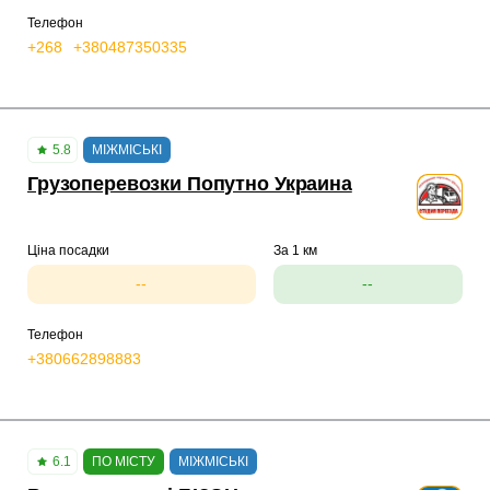
Телефон
+268
+380487350335
5.8
МІЖМІСЬКІ
Грузоперевозки Попутно Украина
Ціна посадки
За 1 км
--
--
Телефон
+380662898883
6.1
ПО МІСТУ
МІЖМІСЬКІ