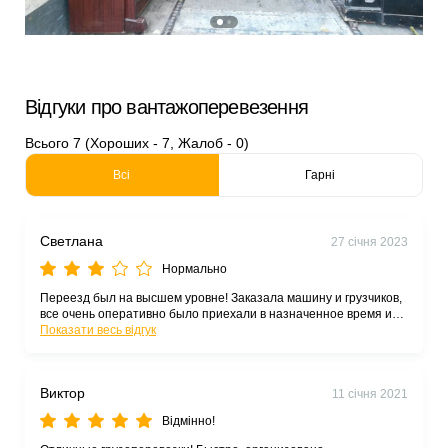
Відгуки про вантажоперевезення
Всього 7 (Хороших - 7, Жалоб - 0)
Всі
Гарні
Светлана
27 січня 2023
Нормально
Переезд был на высшем уровне! Заказала машину и грузчиков,
все очень оперативно было приехали в назначенное время и
без жертв! Очень приятно в наше тяжелое время обратиться к
Показати весь відгук
таким профессионалом. СПАСИБО вам и удачи!
Виктор
11 січня 2021
Відмінно!