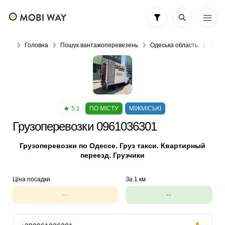
Головна
Пошук вантажоперевезень
Одеська область
Вант
5.1
ПО МІСТУ
МІЖМІСЬКІ
Грузоперевозки 0961036301
Грузоперевозки по Одессе. Груз такси. Квартирный
переезд. Грузчики
Ціна посадки
За 1 км
--
--