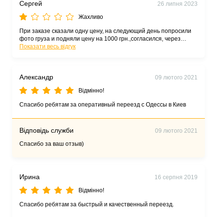
Сергей
26 липня 2023
Жахливо
При заказе сказали одну цену, на следующий день попросили
фото груза и подняли цену на 1000 грн.,согласился, через
время написали что будет не 4 грузчика, а только 2по итогу
Показати весь відгук
написали через время, что не смогут приехать, так как в день
оказания услуг, который должен быть завтра, будет дождь и они
не смогут предоставить услуги хотя груз необходимо пронести
Александр
09 лютого 2021
5 метров, с помещения в машину. Пришлось в срочном порядке
искать других перевозчиков трубку не берут, только
Відмінно!
переписываются, чтоб не слышать негодование в свой адрес
подвели очень, не советую
Спасибо ребятам за оперативный переезд с Одессы в Киев
Відповідь служби
09 лютого 2021
Спасибо за ваш отзыв)
Ирина
16 серпня 2019
Відмінно!
Спасибо ребятам за быстрый и качественный переезд.