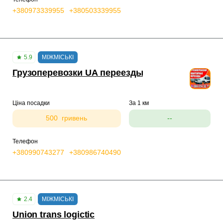
+380973339955
+380503339955
5.9
МІЖМІСЬКІ
Грузоперевозки UA переезды
Ціна посадки
За 1 км
500 гривень
--
Телефон
+380990743277
+380986740490
2.4
МІЖМІСЬКІ
Union trans logictic