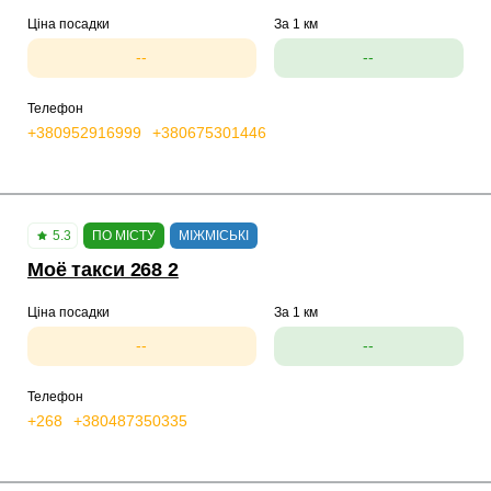
Ціна посадки
За 1 км
--
--
Телефон
+380952916999
+380675301446
5.3
ПО МІСТУ
МІЖМІСЬКІ
Моё такси 268 2
Ціна посадки
За 1 км
--
--
Телефон
+268
+380487350335