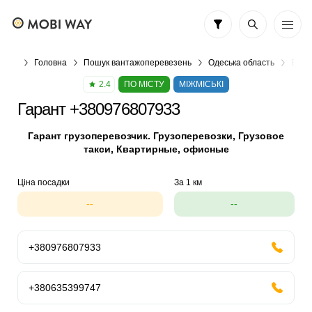
Головна
Пошук вантажоперевезень
Одеська область
Вант
2.4
ПО МІСТУ
МІЖМІСЬКІ
Гарант +380976807933
Гарант грузоперевозчик. Грузоперевозки, Грузовое
такси, Квартирные, офисные
Ціна посадки
За 1 км
--
--
+380976807933
+380635399747