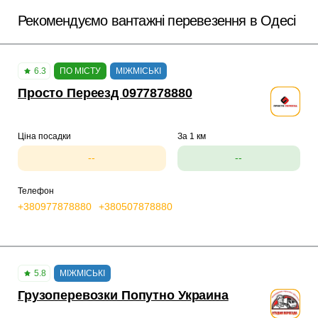
Рекомендуємо вантажні перевезення в Одесі
6.3
ПО МІСТУ
МІЖМІСЬКІ
Просто Переезд 0977878880
Ціна посадки
За 1 км
--
--
Телефон
+380977878880
+380507878880
5.8
МІЖМІСЬКІ
Грузоперевозки Попутно Украина