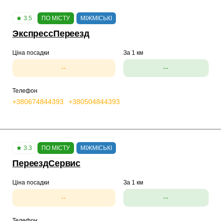
3.5
ПО МІСТУ
МІЖМІСЬКІ
ЭкспрессПереезд
Ціна посадки
За 1 км
--
--
Телефон
+380674844393
+380504844393
3.3
ПО МІСТУ
МІЖМІСЬКІ
ПереездСервис
Ціна посадки
За 1 км
--
--
Телефон