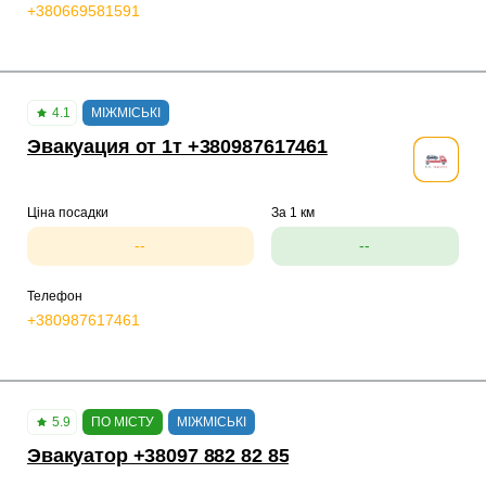
+380669581591
4.1
МІЖМІСЬКІ
Эвакуация от 1т +380987617461
Ціна посадки
За 1 км
--
--
Телефон
+380987617461
5.9
ПО МІСТУ
МІЖМІСЬКІ
Эвакуатор +38097 882 82 85