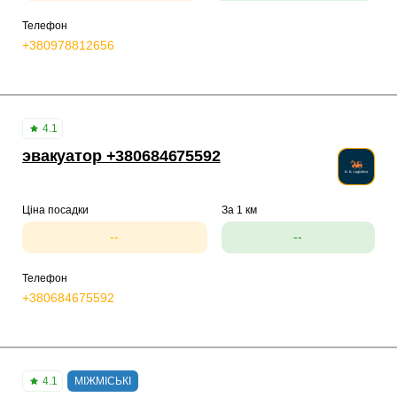
Телефон
+380978812656
4.1
эвакуатор +380684675592
Ціна посадки
За 1 км
--
--
Телефон
+380684675592
4.1
МІЖМІСЬКІ