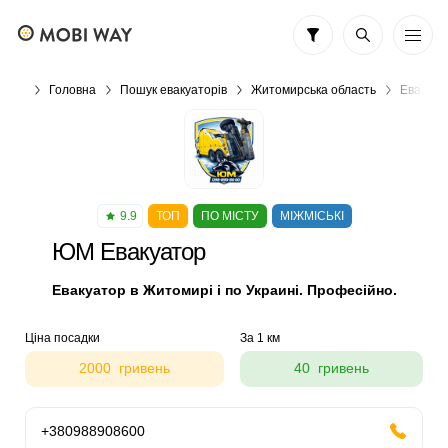
Головна
Пошук евакуаторів
Житомирська область
Евакуат
9.9
ТОП
ПО МІСТУ
МІЖМІСЬКІ
ЮМ Евакуатор
Евакуатор в Житомирі і по Украині. Професійно.
Ціна посадки
За 1 км
2000 гривень
40 гривень
+380988908600