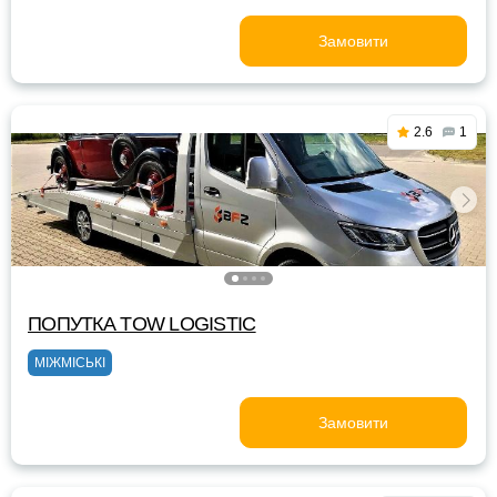
Замовити
2.6
1
ПОПУТКА TOW LOGISTIC
МІЖМІСЬКІ
Замовити