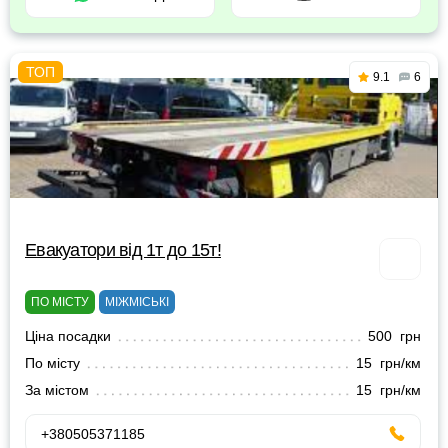
9.1
6
Евакуатори від 1т до 15т!
ПО МІСТУ
МІЖМІСЬКІ
Ціна посадки
500 грн
По місту
15 грн/км
За містом
15 грн/км
+380505371185