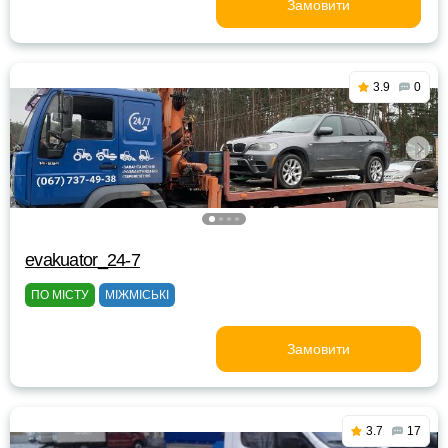
Замовити
3.9
0
evakuator_24-7
ПО МІСТУ
МІЖМІСЬКІ
Замовити
3.7
17