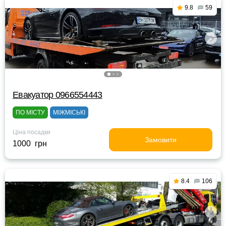
9.8
59
Евакуатор 0966554443
ПО МІСТУ
МІЖМІСЬКІ
Ціна посадки
Замовити
1000 грн
8.4
106