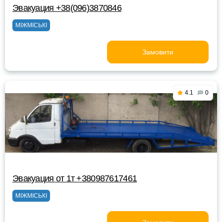
Эвакуация +38(096)3870846
МІЖМІСЬКІ
Замовити
4.1
0
Эвакуация от 1т +380987617461
МІЖМІСЬКІ