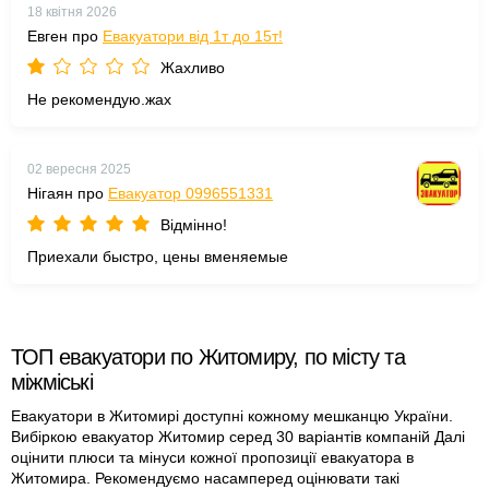
18 квітня 2026
Евген про
Евакуатори від 1т до 15т!
Жахливо
Не рекомендую.жах
02 вересня 2025
Нігаян про
Евакуатор 0996551331
Відмінно!
Приехали быстро, цены вменяемые
ТОП евакуатори по Житомиру, по місту та
міжміські
Евакуатори в Житомирі доступні кожному мешканцю України.
Вибіркою евакуатор Житомир серед 30 варіантів компаній Далі
оцінити плюси та мінуси кожної пропозиції евакуатора в
Житомира. Рекомендуємо насамперед оцінювати такі