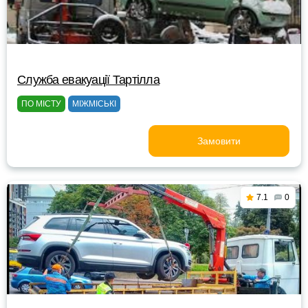
Служба евакуації Тартілла
ПО МІСТУ
МІЖМІСЬКІ
Замовити
7.1
0