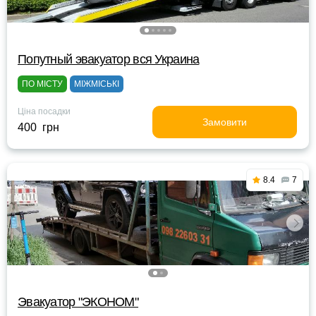
Попутный эвакуатор вся Украина
ПО МІСТУ
МІЖМІСЬКІ
Ціна посадки
Замовити
400 грн
8.4
7
Эвакуатор "ЭКОНОМ"