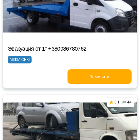
Эвакуация от 1т +380986780762
МІЖМІСЬКІ
Замовити
3.1
44