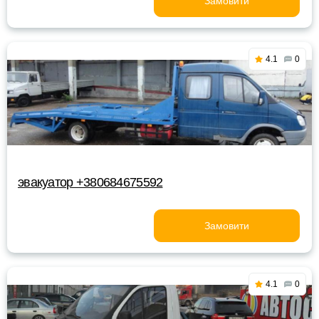
Замовити
4.1
0
эвакуатор +380684675592
Замовити
4.1
0