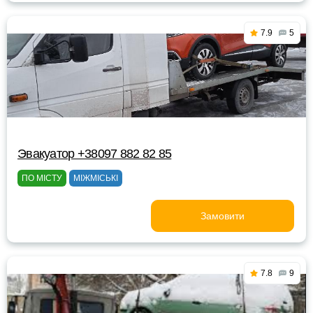
7.9
5
Эвакуатор +38097 882 82 85
ПО МІСТУ
МІЖМІСЬКІ
Замовити
7.8
9