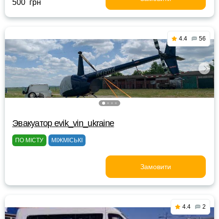
500 грн
4.4
56
Эвакуатор evik_vin_ukraine
ПО МІСТУ
МІЖМІСЬКІ
Замовити
4.4
2