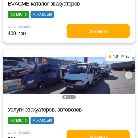
EVACME каталог эвакуаторов
ПО МІСТУ
МІЖМІСЬКІ
Ціна посадки
Замовити
400 грн
4.8
98
Услуги эвакуаторов, автовозов
ПО МІСТУ
МІЖМІСЬКІ
Ціна посадки
Замовити