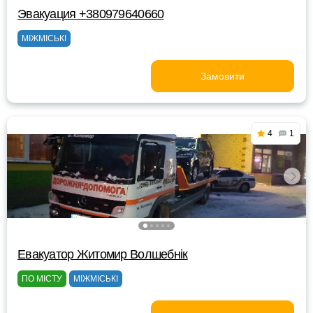
Эвакуация +380979640660
МІЖМІСЬКІ
Замовити
4
1
Евакуатор Житомир Волшебнік
ПО МІСТУ
МІЖМІСЬКІ