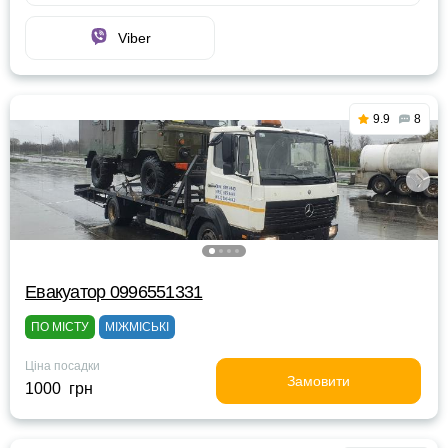
Viber
9.9
8
Евакуатор 0996551331
ПО МІСТУ
МІЖМІСЬКІ
Ціна посадки
Замовити
1000 грн