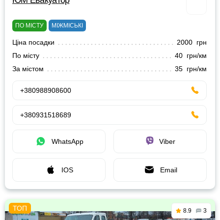
ЮМ Евакуатор
ПО МІСТУ
МІЖМІСЬКІ
Ціна посадки
2000 грн
По місту
40 грн/км
За містом
35 грн/км
+380988908600
+380931518689
WhatsApp
Viber
IOS
Email
8.9
3