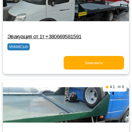
Эвакуация от 1т +380669581591
МІЖМІСЬКІ
Замовити
4.1
0