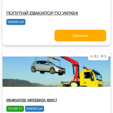
ПОПУТНІЙ ЕВАКУАТОР ПО УКРАЇНІ
МІЖМІСЬКІ
Замовити
3.1
1
евакуатор westзахід квест
ПО МІСТУ
МІЖМІСЬКІ