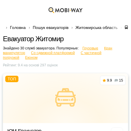
Головна
Пошук евакуаторів
Житомирська область
🚍
Евакуатор Житомир
Знайдено 30 служб эвакуатора. Популярные:
Грузовые
Кран
манипулятор
Со сдвижной платформой
С частичной
погрузкой
Економ
Рейтинг:
9.4
на основі
297
оцінок
9.9
15