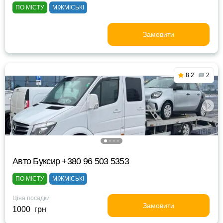
ПО МІСТУ
МІЖМІСЬКІ
Замовити
8.2
2
Авто Буксир +380 96 503 5353
ПО МІСТУ
МІЖМІСЬКІ
Ціна посадки
Замовити
1000 грн