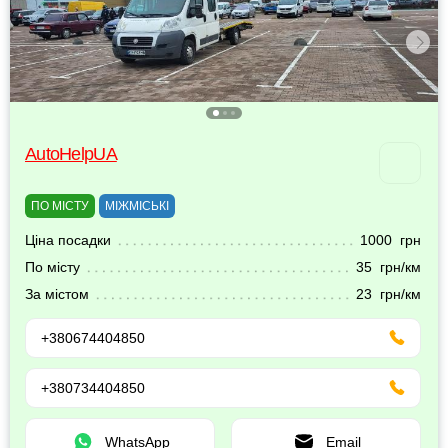
AutoHelpUA
ПО МІСТУ
МІЖМІСЬКІ
Ціна посадки
1000 грн
По місту
35 грн/км
За містом
23 грн/км
+380674404850
+380734404850
WhatsApp
Email