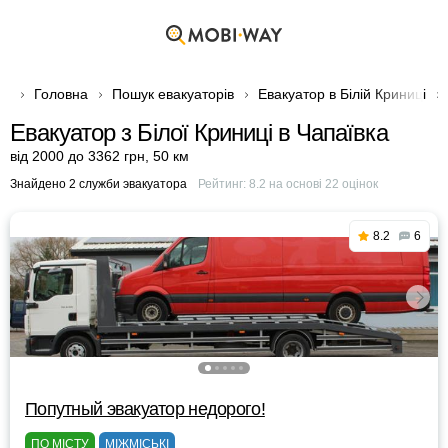
Головна
Пошук евакуаторів
Евакуатор в Білій Криниці
Евакуатор з Білої Криниці в Чапаївка
від 2000 до 3362 грн
,
50 км
Знайдено 2 служби эвакуатора
Рейтинг:
8.2
на основі
22
оцінок
8.2
6
Попутный эвакуатор недорого!
ПО МІСТУ
МІЖМІСЬКІ