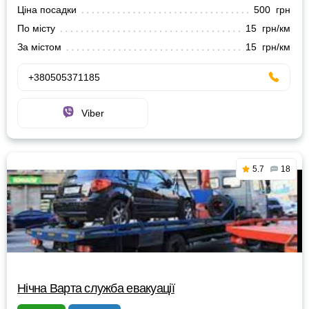
Ціна посадки
500 грн
По місту
15 грн/км
За містом
15 грн/км
+380505371185
Viber
5.7
18
Нічна Варта служба евакуації