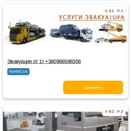
4.1
1
Эвакуация от 1т +380966598356
МІЖМІСЬКІ
Замовити
8.2
2