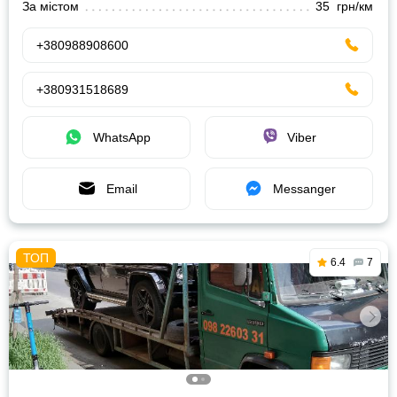
За містом
35 грн/км
+380988908600
+380931518689
WhatsApp
Viber
Email
Messanger
6.4
7