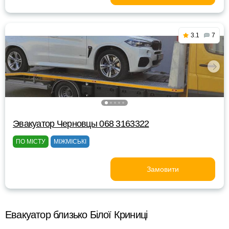
3.1
7
Эвакуатор Черновцы 068 3163322
ПО МІСТУ
МІЖМІСЬКІ
Замовити
Евакуатор близько Білої Криниці