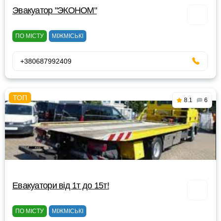
Эвакуатор "ЭКОНОМ"
ПО МІСТУ
МІЖМІСЬКІ
+380687992409
8.1
6
Евакуатори від 1т до 15т!
ПО МІСТУ
МІЖМІСЬКІ