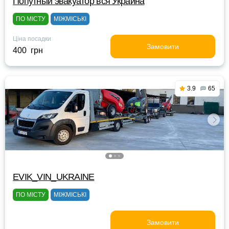
Попутный эвакуатор вся Украина
ПО МІСТУ
МІЖМІСЬКІ
Ціна посадки
Замовити
400 грн
3.9
65
EVIK_VIN_UKRAINE
ПО МІСТУ
МІЖМІСЬКІ
Замовити