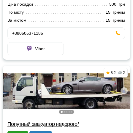
Ціна посадки
500 грн
По місту
15 грн/км
За містом
15 грн/км
+380505371185
Viber
8.2
2
Попутный эвакуатор недорого*