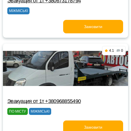
Эвакуация от 1т +380673178794
МІЖМІСЬКІ
Замовити
4.1
0
Эвакуация от 1т +380968855490
ПО МІСТУ
МІЖМІСЬКІ
Замовити