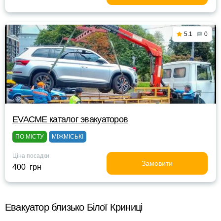
5.1
0
EVACME каталог эвакуаторов
ПО МІСТУ
МІЖМІСЬКІ
Ціна посадки
Замовити
400 грн
Евакуатор близько Білої Криниці