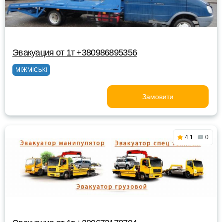
Эвакуация от 1т +380986895356
МІЖМІСЬКІ
Замовити
4.1
0