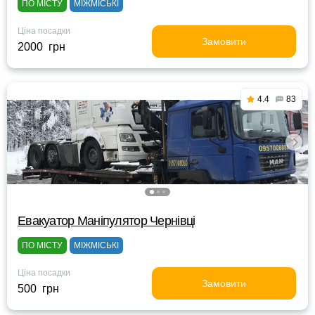
ПО МІСТУ
МІЖМІСЬКІ
Ціна посадки
Замовити
2000 грн
4.4
83
Евакуатор Маніпулятор Чернівці
ПО МІСТУ
МІЖМІСЬКІ
Ціна посадки
Замовити
500 грн