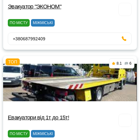
Эвакуатор "ЭКОНОМ"
ПО МІСТУ
МІЖМІСЬКІ
+380687992409
8.1
6
Евакуатори від 1т до 15т!
ПО МІСТУ
МІЖМІСЬКІ