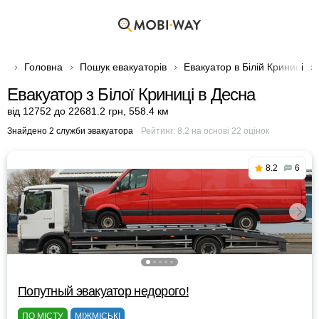
Головна
Пошук евакуаторів
Евакуатор в Білій Криниці
Евакуатор з Білої Криниці в Десна
від 12752 до 22681.2 грн
,
558.4 км
Знайдено 2 служби эвакуатора
Рейтинг:
8.2
на основі
22
оцінок
8.2
6
Попутный эвакуатор недорого!
ПО МІСТУ
МІЖМІСЬКІ