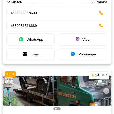
За містом
35 грн/км
+380988908600
+380931518689
WhatsApp
Viber
Email
Messanger
6.4
7