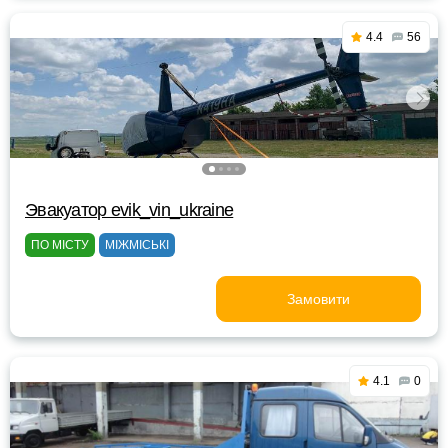
4.4
56
Эвакуатор evik_vin_ukraine
ПО МІСТУ
МІЖМІСЬКІ
Замовити
4.1
0