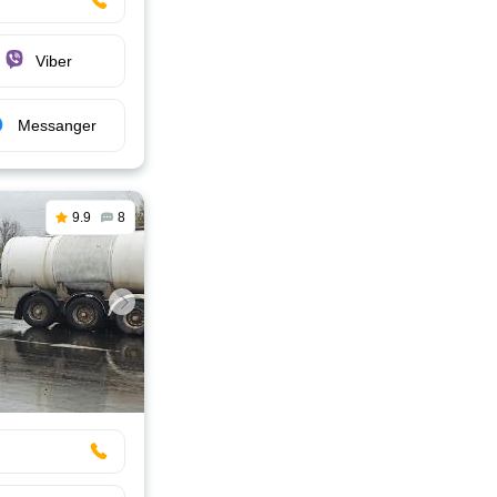
Viber
Messanger
9.9
8