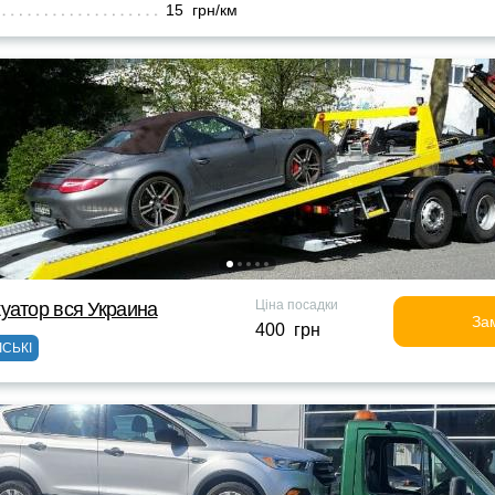
15 грн/км
Ціна посадки
уатор вся Украина
За
400 грн
ІСЬКІ