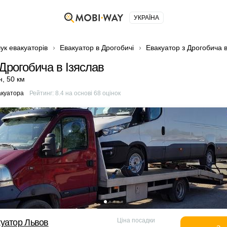
УКРАЇНА
ук евакуаторів
Евакуатор в Дрогобичі
Евакуатор з Дрогобича в
Дрогобича в Ізяслав
н
,
50 км
акуатора
Рейтинг:
8.4
на основі
68
оцінок
Ціна посадки
уатор Львов