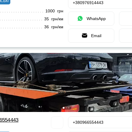
ІСЬКІ
+380976914443
1000 грн
WhatsApp
35 грн/км
36 грн/км
Email
66554443
+380966554443