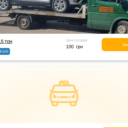
Ціна посадки
15 тон
За
100 грн
ІСЬКІ