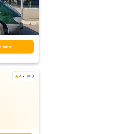
мовити
4.7
0