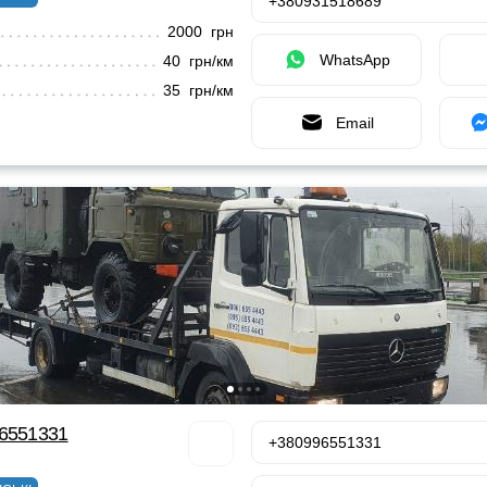
+380931518689
2000 грн
WhatsApp
40 грн/км
35 грн/км
Email
96551331
+380996551331