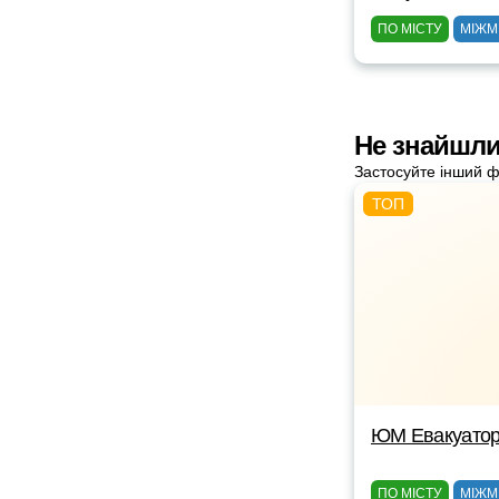
ПО МІСТУ
МІЖМ
Не знайшли
Застосуйте інший ф
ЮМ Евакуато
ПО МІСТУ
МІЖМ