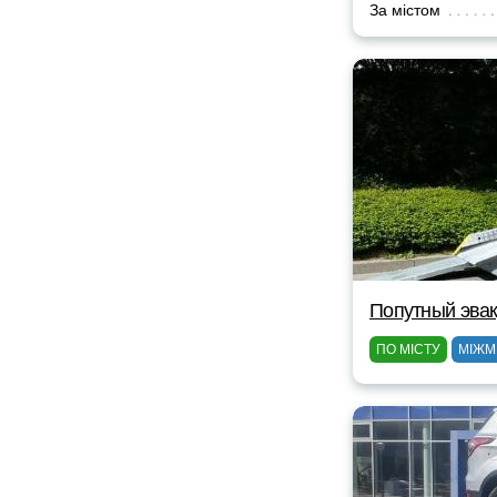
За містом
Попутный эвак
ПО МІСТУ
МІЖМ