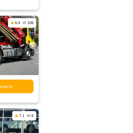
6.4
106
мовити
7.1
6