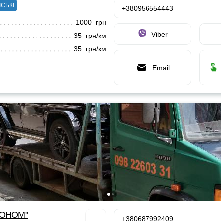
ІСЬКІ
+380956554443
1000 грн
Viber
35 грн/км
35 грн/км
Email
КОНОМ"
+380687992409