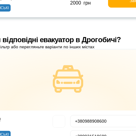
За
2000 грн
ІСЬКІ
 відповідні евакуатор в Дрогобичі?
ільтр або перегляньте варіанти по інших містах
р
+380988908600
ІСЬКІ