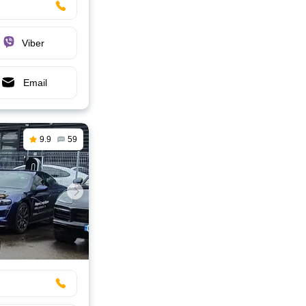
Viber
Email
9.9
59