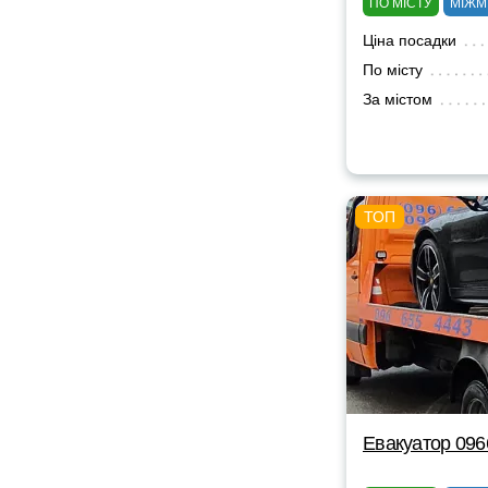
ПО МІСТУ
МІЖМ
Ціна посадки
По місту
За містом
Евакуатор 09