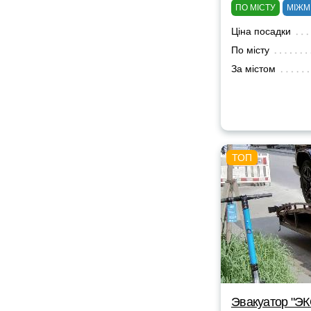
ПО МІСТУ
МІЖМ
Ціна посадки
По місту
За містом
Эвакуатор "Э