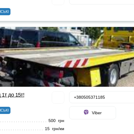
ІСЬКІ
 1т до 15т!
+380505371185
ІСЬКІ
Viber
500 грн
15 грн/км