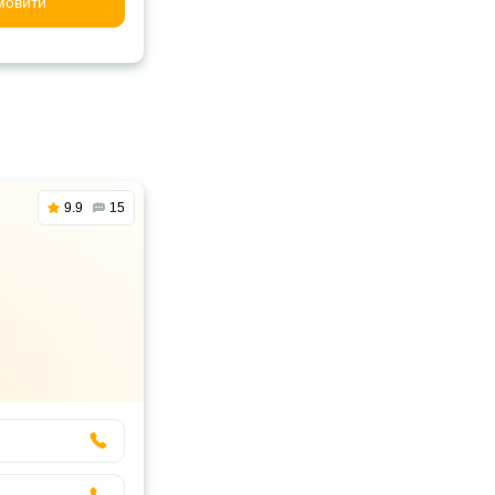
мовити
9.9
15