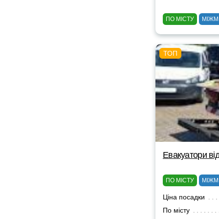
ПО МІСТУ
МІЖМ
Евакуатори від
ПО МІСТУ
МІЖМ
Ціна посадки
По місту