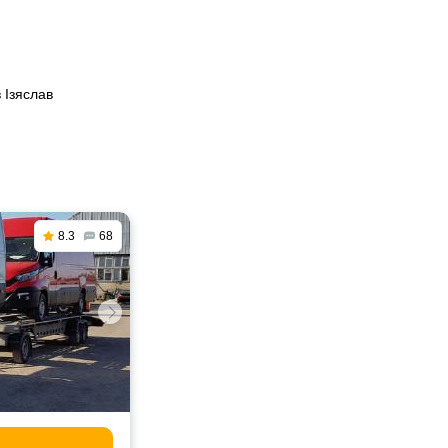
 Ізяслав
8.3
68