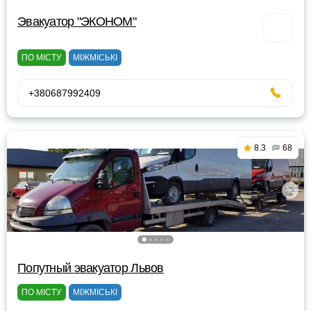
Эвакуатор "ЭКОНОМ"
ПО МІСТУ
МІЖМІСЬКІ
+380687992409
8.3
68
Попутный эвакуатор Львов
ПО МІСТУ
МІЖМІСЬКІ