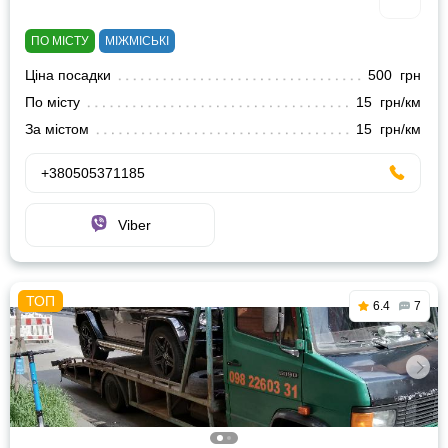
ПО МІСТУ
МІЖМІСЬКІ
Ціна посадки
500 грн
По місту
15 грн/км
За містом
15 грн/км
+380505371185
Viber
6.4
7