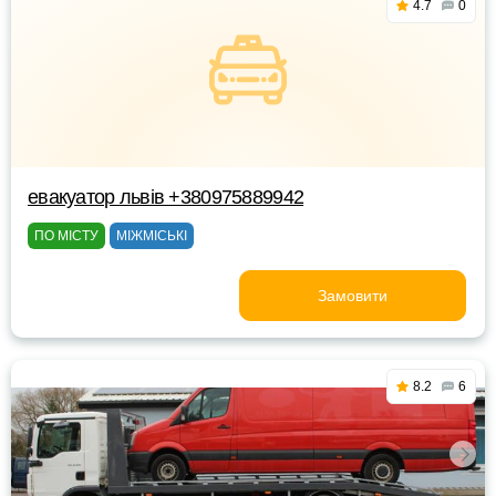
4.7
0
евакуатор львів +380975889942
ПО МІСТУ
МІЖМІСЬКІ
Замовити
8.2
6