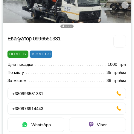
Евакуатор 0996551331
ПО МІСТУ
МІЖМІСЬКІ
Ціна посадки
1000 грн
По місту
35 грн/км
За містом
36 грн/км
+380996551331
+380976914443
WhatsApp
Viber