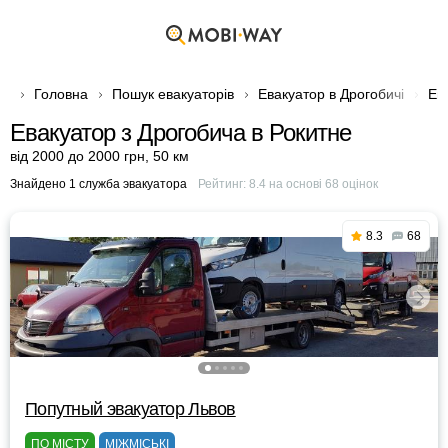
Головна
Пошук евакуаторів
Евакуатор в Дрогобичі
Ев
Евакуатор з Дрогобича в Рокитне
від 2000 до 2000 грн
,
50 км
Знайдено 1 служба эвакуатора
Рейтинг:
8.4
на основі
68
оцінок
8.3
68
Попутный эвакуатор Львов
ПО МІСТУ
МІЖМІСЬКІ