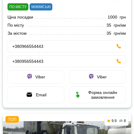
ПО МІСТУ
МІЖМІСЬКІ
Ціна посадки
1000 грн
По місту
35 грн/км
За містом
35 грн/км
+380966554443
+380956554443
Viber
Viber
Форма онлайн
Email
замовлення
9.9
8