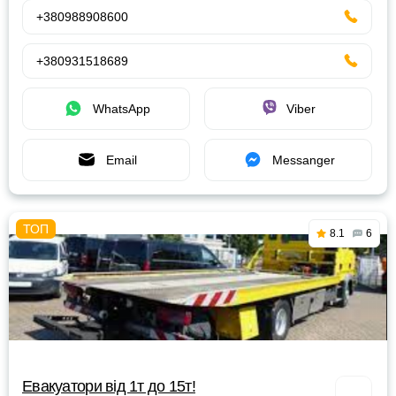
+380988908600
+380931518689
WhatsApp
Viber
Email
Messanger
8.1
6
Евакуатори від 1т до 15т!