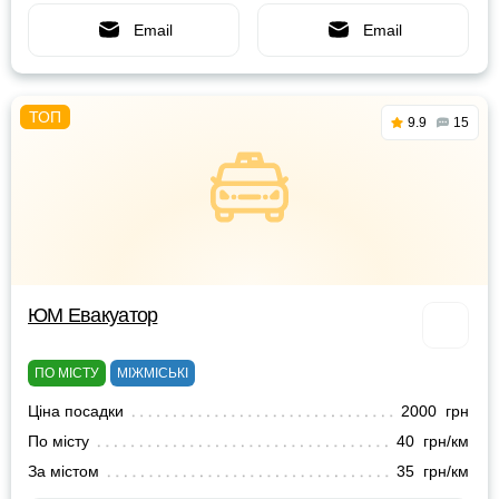
Email
Email
9.9
15
ЮМ Евакуатор
ПО МІСТУ
МІЖМІСЬКІ
Ціна посадки
2000 грн
По місту
40 грн/км
За містом
35 грн/км