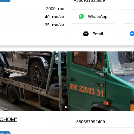
+380931518689
2000 грн
WhatsApp
40 грн/км
35 грн/км
Email
КОНОМ"
+380687992409