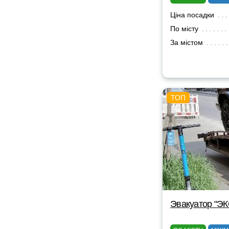
Ціна посадки
По місту
За містом
Эвакуатор "Э