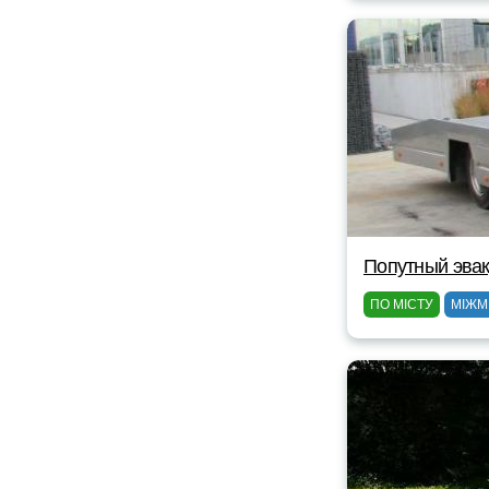
Попутный эвак
ПО МІСТУ
МІЖМ