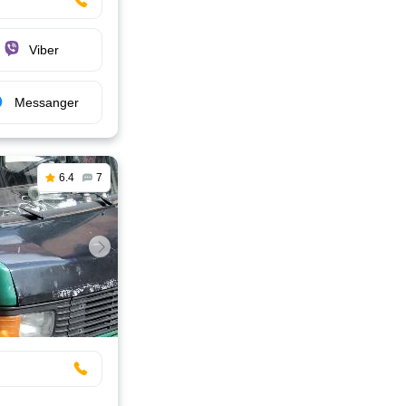
Viber
Messanger
6.4
7