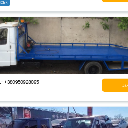
ІСЬКІ
1т +380950928095
За