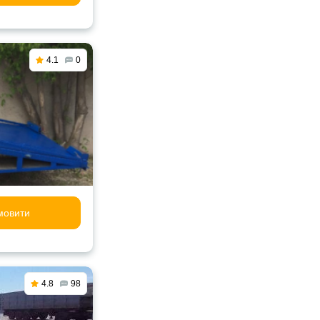
4.1
0
мовити
4.8
98