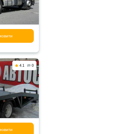
мовити
4.1
0
мовити