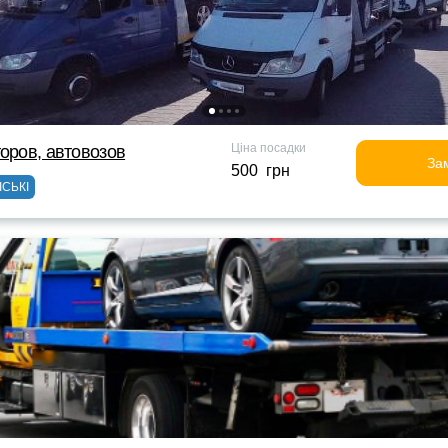
Ціна посадки
торов, автовозов
За
500 грн
ІСЬКІ