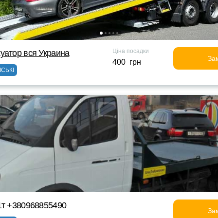
Ціна посадки
уатор вся Украина
За
400 грн
ІСЬКІ
1т +380968855490
За