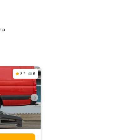
уча
8.2
6