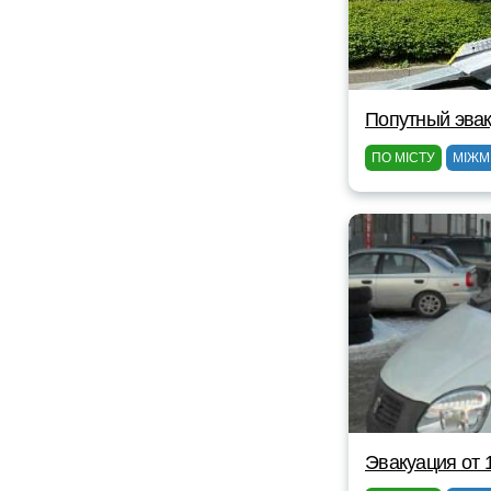
Попутный эвак
ПО МІСТУ
МІЖМ
Эвакуация от 