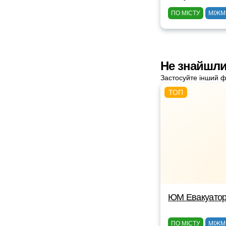
ПО МІСТУ
МІЖМ
Не знайшли
Застосуйте інший ф
ЮМ Евакуато
ПО МІСТУ
МІЖМ