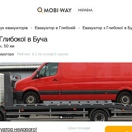
УКРАЇНА
ук евакуаторів
Евакуатор в Глибокій
Евакуатор з Глибокої в Б
Глибокої в Буча
н
,
50 км
акуатора
Рейтинг:
8.2
на основі
6
оцінок
Ціна посадки
уатор недорого!