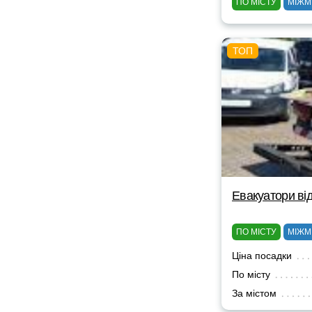
ПО МІСТУ
МІЖМ
Евакуатори від
ПО МІСТУ
МІЖМ
Ціна посадки
По місту
За містом