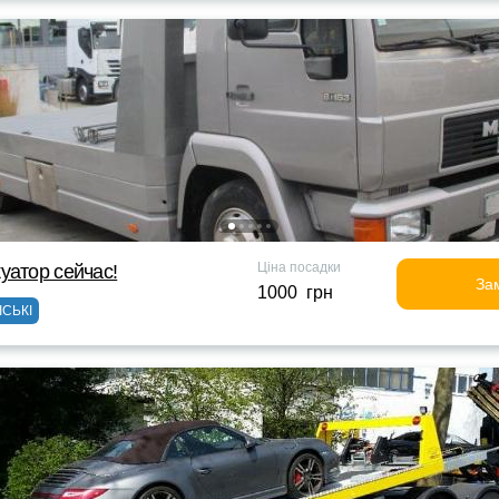
Ціна посадки
уатор сейчас!
За
1000 грн
ІСЬКІ