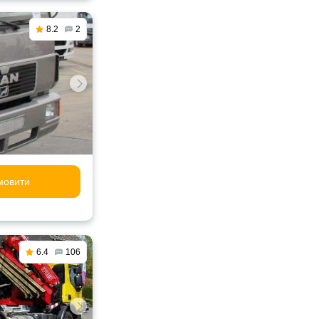
8.2
2
мовити
6.4
106