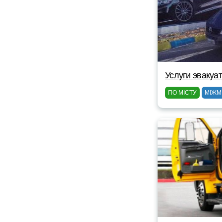
Услуги эвакуа
ПО МІСТУ
МІЖМ