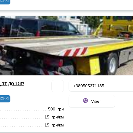
ІСЬКІ
 1т до 15т!
+380505371185
ІСЬКІ
Viber
500 грн
15 грн/км
15 грн/км