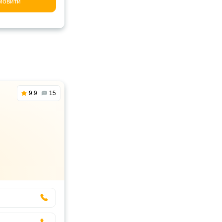
мовити
9.9
15