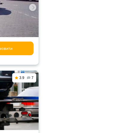
мовити
3.9
7