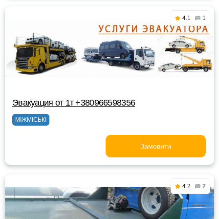
4.1
1
Эвакуация от 1т +380966598356
МІЖМІСЬКІ
Замовити
4.2
2