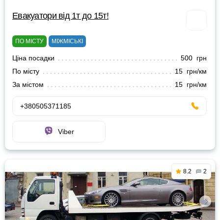
Евакуатори від 1т до 15т!
ПО МІСТУ
МІЖМІСЬКІ
Ціна посадки
500 грн
По місту
15 грн/км
За містом
15 грн/км
+380505371185
Viber
8.2
2