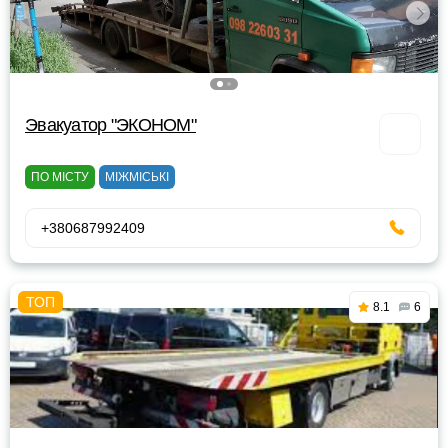
Эвакуатор "ЭКОНОМ"
ПО МІСТУ
МІЖМІСЬКІ
+380687992409
8.1
6