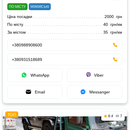
ПО МІСТУ
МІЖМІСЬКІ
Ціна посадки
2000 грн
По місту
40 грн/км
За містом
35 грн/км
+380988908600
+380931518689
WhatsApp
Viber
Email
Messanger
6.4
7