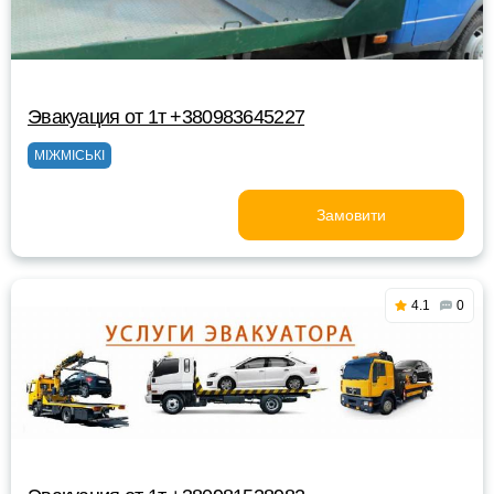
Эвакуация от 1т +380983645227
МІЖМІСЬКІ
Замовити
4.1
0