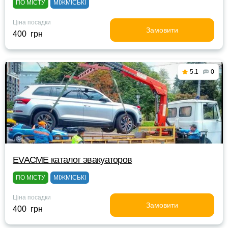
ПО МІСТУ
МІЖМІСЬКІ
Ціна посадки
Замовити
400 грн
5.1
0
EVACME каталог эвакуаторов
ПО МІСТУ
МІЖМІСЬКІ
Ціна посадки
Замовити
400 грн