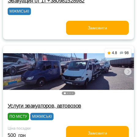
Эвакуация от 1т +380981528982
МІЖМІСЬКІ
Замовити
4.8
98
Услуги эвакуаторов, автовозов
ПО МІСТУ
МІЖМІСЬКІ
Ціна посадки
Замовити
500 грн