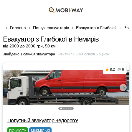
Головна
Пошук евакуаторів
Евакуатор в Глибокій
Евак
Евакуатор з Глибокої в Немирів
від 2000 до 2000 грн
,
50 км
Знайдено 1 служба эвакуатора
Рейтинг:
8.2
на основі
6
оцінок
8.2
6
Попутный эвакуатор недорого!
ПО МІСТУ
МІЖМІСЬКІ